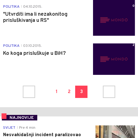
0
POLITIKA
04.10.2015.
|
"Utvrditi ima li nezakonitog
prisluškivanja u RS"
2
POLITIKA
03.10.2015.
|
Ko koga prisluškuje u BiH?
1
2
3
NAJNOVIJE
0
SVIJET
Pre 4 min
|
Nesvakidašnji incident paralizovao