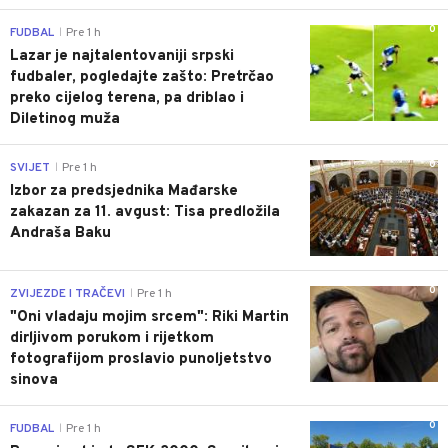
0
FUDBAL
Pre 1 h
|
Lazar je najtalentovaniji srpski
fudbaler, pogledajte zašto: Pretrčao
preko cijelog terena, pa driblao i
Diletinog muža
0
SVIJET
Pre 1 h
|
Izbor za predsjednika Mađarske
zakazan za 11. avgust: Tisa predložila
Andraša Baku
0
ZVIJEZDE I TRAČEVI
Pre 1 h
|
"Oni vladaju mojim srcem": Riki Martin
dirljivom porukom i rijetkom
fotografijom proslavio punoljetstvo
sinova
0
FUDBAL
Pre 1 h
|