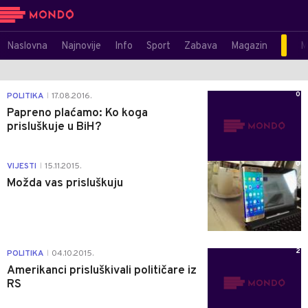
Naslovna
Najnovije
Info
Sport
Zabava
Magazin
M
0
POLITIKA
17.08.2016.
|
Papreno plaćamo: Ko koga
prisluškuje u BiH?
0
VIJESTI
15.11.2015.
|
Možda vas prisluškuju
2
POLITIKA
04.10.2015.
|
Amerikanci prisluškivali političare iz
RS