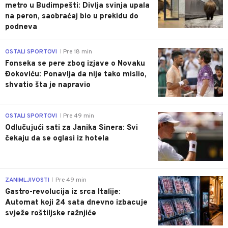
metro u Budimpešti: Divlja svinja upala
na peron, saobraćaj bio u prekidu do
podneva
0
OSTALI SPORTOVI
Pre 18 min
|
Fonseka se pere zbog izjave o Novaku
Đokoviću: Ponavlja da nije tako mislio,
shvatio šta je napravio
0
OSTALI SPORTOVI
Pre 49 min
|
Odlučujući sati za Janika Sinera: Svi
čekaju da se oglasi iz hotela
0
ZANIMLJIVOSTI
Pre 49 min
|
Gastro-revolucija iz srca Italije:
Automat koji 24 sata dnevno izbacuje
svježe roštiljske ražnjiće