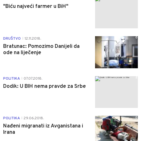
"Biću najveći farmer u BiH"
0
DRUŠTVO
12.11.2018.
|
Bratunac: Pomozimo Danijeli da
ode na liječenje
2
POLITIKA
07.07.2018.
|
Dodik: U BIH nema pravde za Srbe
0
POLITIKA
29.06.2018.
|
Nađeni migranati iz Avganistana i
Irana