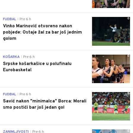
0
FUDBAL
Pre 6 h
|
Vinko Marinović otvoreno nakon
pobjede: Ostaje žal za bar još jednim
golom
0
KOŠARKA
Pre 6 h
|
Srpske košarkašice u polufinalu
Eurobasketa!
0
FUDBAL
Pre 6 h
|
Savić nakon "minimalca" Borca: Morali
smo postići bar još jedan gol
0
ZANIMLJIVOSTI
Pre 6 h
|