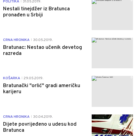
0
POLITIKA
31.05.2019.
|
Nestali tinejdžer iz Bratunca
pronađen u Srbiji
1
CRNA HRONIKA
30.05.2019.
|
Bratunac: Nestao učenik devetog
razreda
0
KOŠARKA
29.05.2019.
|
Bratunački "orlić" gradi američku
karijeru
0
CRNA HRONIKA
30.04.2019.
|
Dijete povrijeđeno u udesu kod
Bratunca