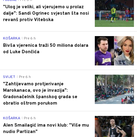
"Ulog je veliki, ali vjerujemo u prolaz
dalje": Sandi Ogrinec svjestan šta nosi
revanš protiv Vitebska
0
KOŠARKA
Pre 6 h
|
Bivša vjerenica traži 50 miliona dolara
od Luke Dončića
0
SVIJET
Pre 6 h
|
"Zahtijevamo protjerivanje
Marokanaca, ovo je invazija":
Gradonačelnik španskog grada se
obratio oštrom porukom
0
KOŠARKA
Pre 6 h
|
Alen Smailagić ima novi klub: "Više mu
nudio Partizan"