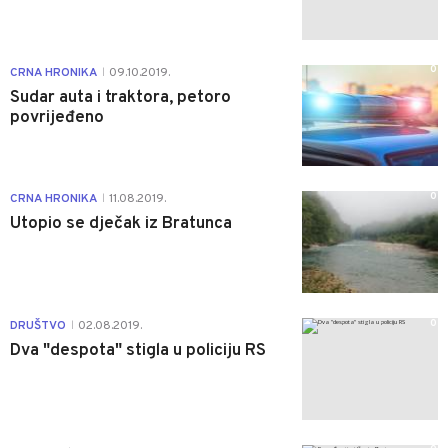
0
CRNA HRONIKA
09.10.2019.
|
Sudar auta i traktora, petoro
povrijeđeno
0
CRNA HRONIKA
11.08.2019.
|
Utopio se dječak iz Bratunca
0
DRUŠTVO
02.08.2019.
|
Dva "despota" stigla u policiju RS