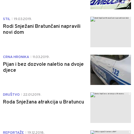
0
STIL
19.03.2019.
|
Rodi Snježani Bratunčani napravili
novi dom
0
CRNA HRONIKA
11.03.2019.
|
Pijan i bez dozvole naletio na dvoje
djece
0
DRUŠTVO
22.01.2019.
|
Roda Snježana atrakcija u Bratuncu
6
REPORTAŽE
19.12.2018.
|