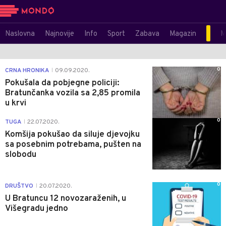
Naslovna
Najnovije
Info
Sport
Zabava
Magazin
M
0
CRNA HRONIKA
09.09.2020.
|
Pokušala da pobjegne policiji:
Bratunčanka vozila sa 2,85 promila
u krvi
0
TUGA
22.07.2020.
|
Komšija pokušao da siluje djevojku
sa posebnim potrebama, pušten na
slobodu
0
DRUŠTVO
20.07.2020.
|
U Bratuncu 12 novozaraženih, u
Višegradu jedno