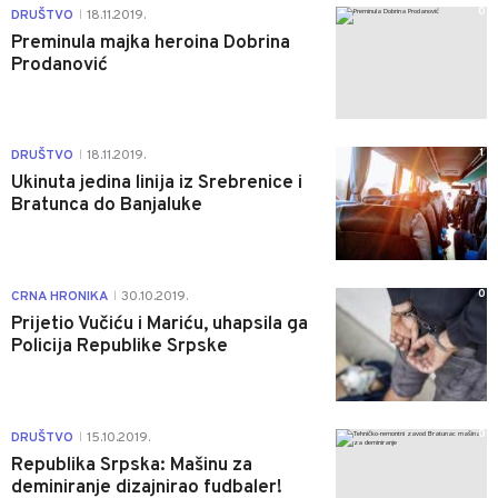
0
DRUŠTVO
18.11.2019.
|
Preminula majka heroina Dobrina
Prodanović
1
DRUŠTVO
18.11.2019.
|
Ukinuta jedina linija iz Srebrenice i
Bratunca do Banjaluke
0
CRNA HRONIKA
30.10.2019.
|
Prijetio Vučiću i Mariću, uhapsila ga
Policija Republike Srpske
0
DRUŠTVO
15.10.2019.
|
Republika Srpska: Mašinu za
deminiranje dizajnirao fudbaler!