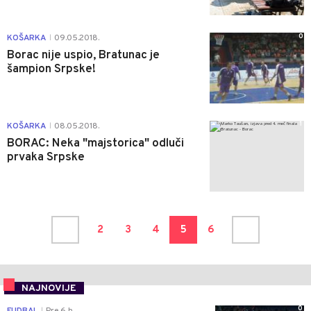
0
KOŠARKA
09.05.2018.
|
Borac nije uspio, Bratunac je
šampion Srpske!
1
KOŠARKA
08.05.2018.
|
BORAC: Neka "majstorica" odluči
prvaka Srpske
2
3
4
5
6
NAJNOVIJE
0
FUDBAL
Pre 6 h
|