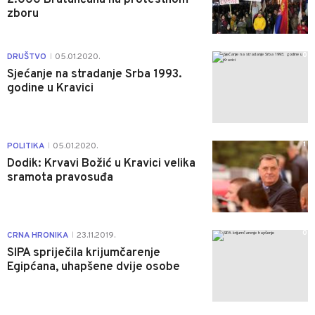
zboru
0
DRUŠTVO
05.01.2020.
|
Sjećanje na stradanje Srba 1993.
godine u Kravici
1
POLITIKA
05.01.2020.
|
Dodik: Krvavi Božić u Kravici velika
sramota pravosuđa
0
CRNA HRONIKA
23.11.2019.
|
SIPA spriječila krijumčarenje
Egipćana, uhapšene dvije osobe