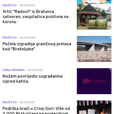
0
DRUŠTVO
19.07.2020.
|
Vrtić "Radost" iz Bratunca
zatvoren, vaspitačica pozitvna na
koronu
0
DRUŠTVO
01.04.2020.
|
Počela izgradnja graničnog prelaza
kod "Bratoljuba"
0
CRNA HRONIKA
10.02.2020.
|
Nožem povrijedio sugrađanina
ispred kafića
0
DRUŠTVO
18.01.2020.
|
Podrška braći u Crnoj Gori: Više od
2.000 Bratunčana na protestnom