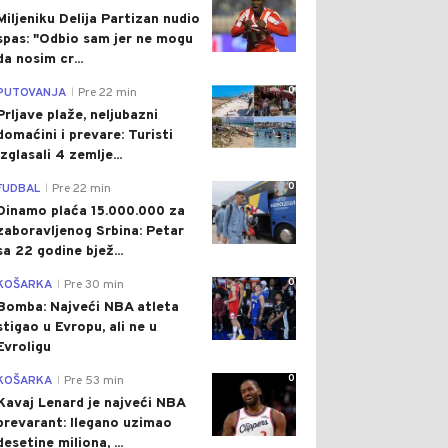
Miljeniku Delija Partizan nudio
spas: "Odbio sam jer ne mogu
da nosim cr...
0
PUTOVANJA
Pre 22 min
|
Prljave plaže, neljubazni
domaćini i prevare: Turisti
izglasali 4 zemlje...
0
FUDBAL
Pre 22 min
|
Dinamo plaća 15.000.000 za
zaboravljenog Srbina: Petar
sa 22 godine bjež...
0
KOŠARKA
Pre 30 min
|
Bomba: Najveći NBA atleta
stigao u Evropu, ali ne u
Evroligu
0
KOŠARKA
Pre 53 min
|
Kavaj Lenard je najveći NBA
prevarant: Ilegano uzimao
desetine miliona, ...