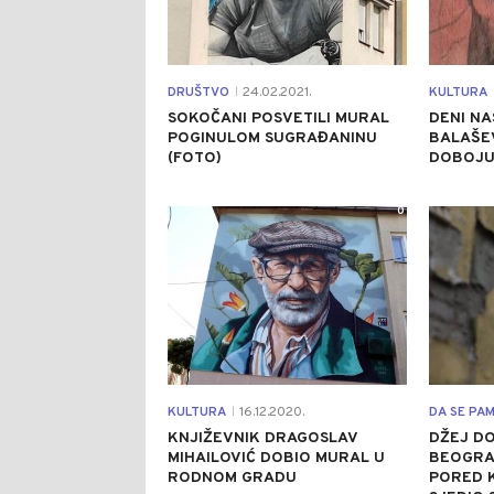
DRUŠTVO
24.02.2021.
KULTURA
|
SOKOČANI POSVETILI MURAL
DENI NA
POGINULOM SUGRAĐANINU
BALAŠE
(FOTO)
DOBOJU 
0
KULTURA
16.12.2020.
DA SE PAM
|
KNJIŽEVNIK DRAGOSLAV
DŽEJ D
MIHAILOVIĆ DOBIO MURAL U
BEOGRA
RODNOM GRADU
PORED K