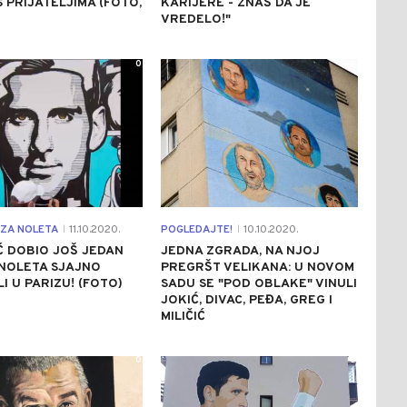
S PRIJATELJIMA (FOTO,
KARIJERE - ZNAŠ DA JE
VREDELO!"
0
0
ZA NOLETA
11.10.2020.
POGLEDAJTE!
10.10.2020.
|
|
 DOBIO JOŠ JEDAN
JEDNA ZGRADA, NA NJOJ
 NOLETA SJAJNO
PREGRŠT VELIKANA: U NOVOM
I U PARIZU! (FOTO)
SADU SE "POD OBLAKE" VINULI
JOKIĆ, DIVAC, PEĐA, GREG I
MILIČIĆ
0
0