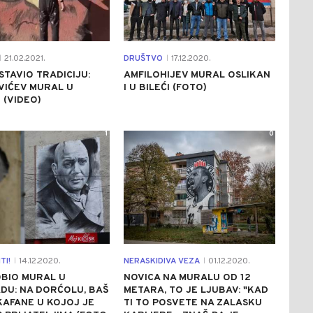
21.02.2021.
DRUŠTVO
17.12.2020.
|
|
STAVIO TRADICIJU:
AMFILOHIJEV MURAL OSLIKAN
VIĆEV MURAL U
I U BILEĆI (FOTO)
(VIDEO)
1
0
TI!
14.12.2020.
NERASKIDIVA VEZA
01.12.2020.
|
|
OBIO MURAL U
NOVICA NA MURALU OD 12
DU: NA DORĆOLU, BAŠ
METARA, TO JE LJUBAV: "KAD
AFANE U KOJOJ JE
TI TO POSVETE NA ZALASKU