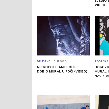
SJEDIO 
VIDEO)
0
DRUŠTVO
01.11.2020.
PODRŠKA 
|
MITROPOLIT AMFILOHIJE
ĐOKOVIĆ
DOBIO MURAL U FOČI (VIDEO)
MURAL:
NACRTAL
0