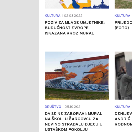
KULTURA
02.03.2022.
KULTURA
|
POZIV ZA MLADE UMJETNIKE:
PRIJED
BUDUĆNOST EVROPE
(FOTO)
ISKAZANA KROZ MURAL
0
DRUŠTVO
25.10.2021.
KULTURA
|
DA SE NE ZABORAVI: MURAL
DENIJEV
NA ŠKOLI U ŠARGOVCU ZA
ANDRIĆ 
NEVINO STRADALU DJECU U
RODNOM
USTAŠKOM POKOLJU