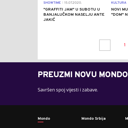
SHOWTIME
15.07.2020.
KULTURA
|
"GRAFFITI JAM" U SUBOTU U
NOVI MU
BANJALUČKOM NASELJU ANTE
"DOM" N
JAKIĆ
1
PREUZMI NOVU MONDO
Savršen spoj vijesti i zabave.
Mondo
Mondo Srbija
M