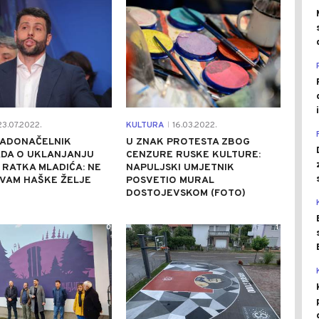
3.07.2022.
KULTURA
16.03.2022.
|
RADONAČELNIK
U ZNAK PROTESTA ZBOG
DA O UKLANJANJU
CENZURE RUSKE KULTURE:
RATKA MLADIĆA: NE
NAPULJSKI UMJETNIK
AVAM HAŠKE ŽELJE
POSVETIO MURAL
DOSTOJEVSKOM (FOTO)
0
1