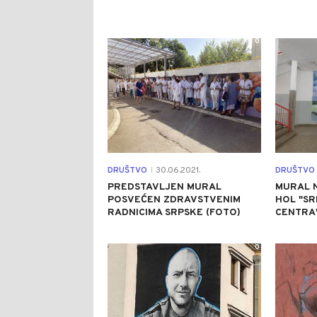
0
DRUŠTVO
30.06.2021.
DRUŠTVO
|
PREDSTAVLJEN MURAL
MURAL N
POSVEĆEN ZDRAVSTVENIM
HOL "S
RADNICIMA SRPSKE (FOTO)
CENTRA
0