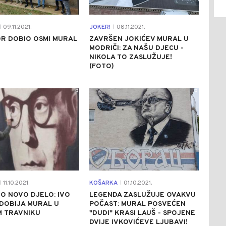
09.11.2021.
JOKER!
08.11.2021.
|
|
OR DOBIO OSMI MURAL
ZAVRŠEN JOKIĆEV MURAL U
MODRIČI: ZA NAŠU DJECU -
NIKOLA TO ZASLUŽUJE!
(FOTO)
0
0
11.10.2021.
KOŠARKA
01.10.2021.
|
|
O NOVO DJELO: IVO
LEGENDA ZASLUŽUJE OVAKVU
DOBIJA MURAL U
POČAST: MURAL POSVEĆEN
 TRAVNIKU
"DUDI" KRASI LAUŠ - SPOJENE
DVIJE IVKOVIĆEVE LJUBAVI!