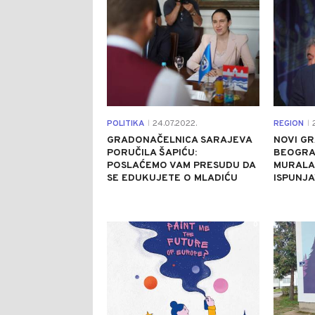
POLITIKA
24.07.2022.
REGION
2
|
|
GRADONAČELNICA SARAJEVA
NOVI G
PORUČILA ŠAPIĆU:
BEOGRA
POSLAĆEMO VAM PRESUDU DA
MURALA 
SE EDUKUJETE O MLADIĆU
ISPUNJ
0