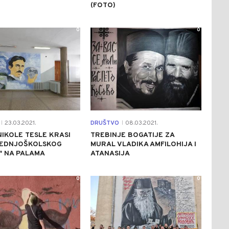
(FOTO)
0
0
23.03.2021.
DRUŠTVO
08.03.2021.
|
|
IKOLE TESLE KRASI
TREBINJE BOGATIJE ZA
REDNJOŠKOLSKOG
MURAL VLADIKA AMFILOHIJA I
" NA PALAMA
ATANASIJA
0
0