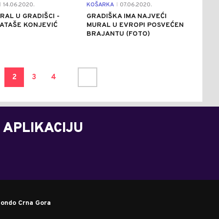
14.06.2020.
KOŠARKA
07.06.2020.
|
|
RAL U GRADIŠCI -
GRADIŠKA IMA NAJVEĆI
ATAŠE KONJEVIĆ
MURAL U EVROPI POSVEĆEN
BRAJANTU (FOTO)
2
3
4
 APLIKACIJU
ondo Crna Gora