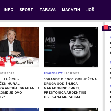
INFO
SPORT
ZABAVA
MAGAZIN
JOŠ
1
0
07.12.2022.
POGLEDAJTE
26.11.2022.
|
 U UŽICU -
"GRANDE DIEGO": OBILJEŽENA
ČEN MURAL
DRUGA GODIŠNJICA
A ANTIĆA! GRAĐANI U
MARADONINE SMRTI,
KOME JE OVO
PRESTONICA ARGENTINE
O?"
OSLIKANA MURALIMA!
3
0