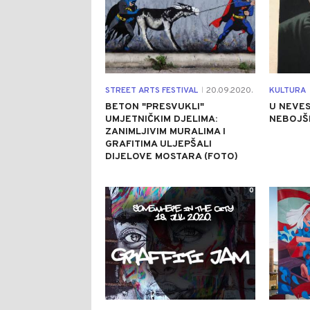
STREET ARTS FESTIVAL
20.09.2020.
KULTURA
|
BETON "PRESVUKLI"
U NEVE
UMJETNIČKIM DJELIMA:
NEBOJŠ
ZANIMLJIVIM MURALIMA I
GRAFITIMA ULJEPŠALI
DIJELOVE MOSTARA (FOTO)
0