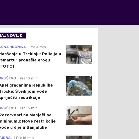
NAJNOVIJE
0
CRNA HRONIKA
Pre 4 min
|
Hapšenje u Trebinju: Policija u
"smartu" pronašla drogu
(FOTO)
0
DRUŠTVO
Pre 10 min
|
Apel građanima Republike
Srpske: Štednjom vode
spriječiti restrikcije
0
DRUŠTVO
Pre 15 min
|
Rezervoari na Manjači na
minimumu: Nove restrikcije
vode u dijelu Banjaluke
0
FUDBAL
Pre 16 min
|