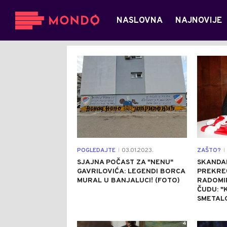
NASLOVNA
NAJNOVIJE
1
POGLEDAJTE
03.01.2023.
ZAŠTO?
|
|
SJAJNA POČAST ZA "NENU"
SKANDAL
GAVRILOVIĆA: LEGENDI BORCA
PREKRE
MURAL U BANJALUCI! (FOTO)
RADOMIR
ČUDU: "
SMETAL
4