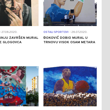
27.08.2020.
OSTALI SPORTOVI
28.07.2020.
|
|
SINJU ZAVRŠEN MURAL
ĐOKOVIĆ DOBIO MURAL U
E GLOGOVCA
TRNOVU VISOK OSAM METARA
0
0