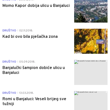
Momo Kapor dobija ulicu u Banjaluci
0
DRUŠTVO
02.11.2018.
|
Kad bi ovo bila pješačka zona
0
DRUŠTVO
05.09.2018.
|
Banjalučki šampion dobiće ulicu u
Banjaluci
2
DRUŠTVO
13.03.2018.
|
Romi u Banjaluci: Veseli brijeg sve
tužniji