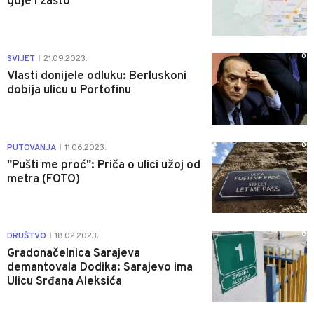
gdje i zašto
0
SVIJET
21.09.2023.
|
Vlasti donijele odluku: Berluskoni
dobija ulicu u Portofinu
0
PUTOVANJA
11.06.2023.
|
"Pušti me proć": Priča o ulici užoj od
metra (FOTO)
0
DRUŠTVO
18.02.2023.
|
Gradonačelnica Sarajeva
demantovala Dodika: Sarajevo ima
Ulicu Srđana Aleksića