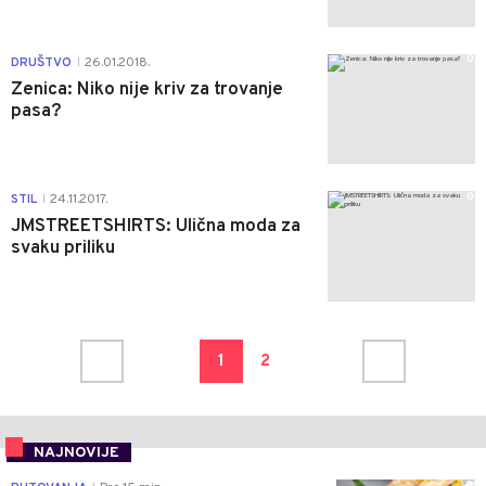
0
DRUŠTVO
26.01.2018.
|
Zenica: Niko nije kriv za trovanje
pasa?
0
STIL
24.11.2017.
|
JMSTREETSHIRTS: Ulična moda za
svaku priliku
1
2
NAJNOVIJE
0