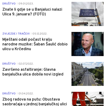
1
DRUŠTVO
09.01.2023.
|
Znate li gdje se u Banjaluci nalazi
Ulica 9. januara? (FOTO)
0
ZVIJEZDE I TRAČEVI
05.12.2022.
|
Mještani odali počast kralju
narodne muzike: Šaban Šaulić dobio
ulicu u Krčedinu
0
DRUŠTVO
02.07.2022.
|
Završeno asfaltiranje: Glavna
banjalučka ulica dobila novi izgled
0
DRUŠTVO
01.04.2022.
|
Zbog radova na putu: Obustava
saobraćaja u jednoj banjalučkoj ulici