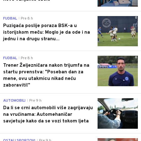
0
FUDBAL
Pre 8 h
|
Puzigaća poslije poraza BSK-a u
istorijskom meču: Moglo je da ode i na
jednu i na drugu stranu...
0
FUDBAL
Pre 8 h
|
Trener Željezničara nakon trijumfa na
startu prvenstva: "Poseban dan za
mene, ovu utakmicu nikad neću
zaboraviti!"
0
AUTOMOBILI
Pre 9 h
|
Da li se crni automobili više zagrijavaju
na vrućinama: Automehaničar
savjetuje kako da se vozi tokom ljeta
0
OSTALI SPORTOVI
Pre 9 h
|