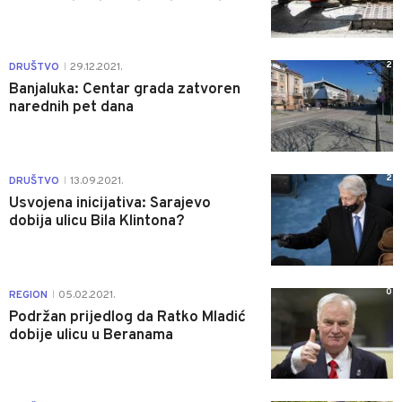
2
DRUŠTVO
29.12.2021.
|
Banjaluka: Centar grada zatvoren
narednih pet dana
2
DRUŠTVO
13.09.2021.
|
Usvojena inicijativa: Sarajevo
dobija ulicu Bila Klintona?
0
REGION
05.02.2021.
|
Podržan prijedlog da Ratko Mladić
dobije ulicu u Beranama