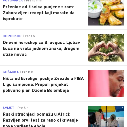
PUTOVANJA
Pre 15 min
|
Prženice od tikvica punjene sirom:
Zaboravljeni recept koji morate da
isprobate
0
HOROSKOP
Pre 1 h
|
Dnevni horoskop za 8. avgust: Ljubav
kuca na vrata jednom znaku, drugom
stiže novac
0
KOŠARKA
Pre 8 h
|
Ništa od Evrolige, poslije Zvezde u FIBA
Ligu šampiona: Propali projekat
pokvario plan Džoela Bolomboja
0
SVIJET
Pre 8 h
|
Ruski stručnjaci pomažu u Africi:
Razvijen prvi test za rano otkrivanje
nove varijante ebole