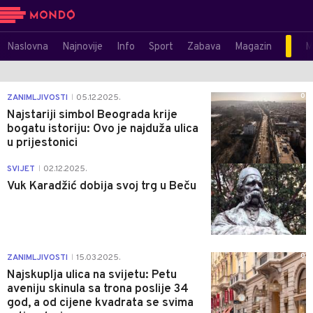
Naslovna
Najnovije
Info
Sport
Zabava
Magazin
M
0
ZANIMLJIVOSTI
05.12.2025.
|
Najstariji simbol Beograda krije
bogatu istoriju: Ovo je najduža ulica
u prijestonici
1
SVIJET
02.12.2025.
|
Vuk Karadžić dobija svoj trg u Beču
0
ZANIMLJIVOSTI
15.03.2025.
|
Najskuplja ulica na svijetu: Petu
aveniju skinula sa trona poslije 34
god, a od cijene kvadrata se svima