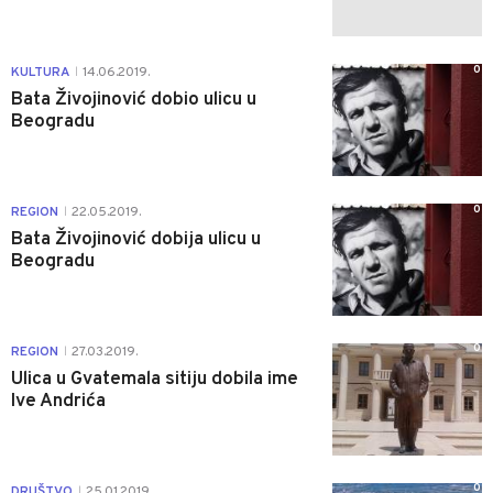
0
KULTURA
14.06.2019.
|
Bata Živojinović dobio ulicu u
Beogradu
0
REGION
22.05.2019.
|
Bata Živojinović dobija ulicu u
Beogradu
0
REGION
27.03.2019.
|
Ulica u Gvatemala sitiju dobila ime
Ive Andrića
0
DRUŠTVO
25.01.2019.
|