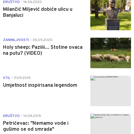
0
DRUŠTVO
16.06.2020.
|
Milančić Miljević dobiće ulicu u
Banjaluci
0
ZANIMLJIVOSTI
06.05.2020.
|
Holy sheep: Paziiii... Stotine ovaca
na putu? (VIDEO)
0
STIL
17.09.2019.
|
Umjetnost inspirisana legendom
0
DRUŠTVO
14.08.2019.
|
Petrićevac: "Nemamo vode i
gušimo se od smrada"