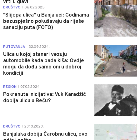
vrti u glavi
0
DRUŠTVO
06.02.2025.
|
"Slijepa ulica" u Banjaluci: Godinama
bezuspješno pokušavaju da riješe
sanaciju puta (FOTO)
0
PUTOVANJA
22.09.2024.
|
Ulica u kojoj stanari vezuju
automobile kada pada kiša: Ovdje
mogu da dođu samo oni u dobroj
kondiciji
0
REGION
07.02.2024.
|
Pokrenuta inicijativa: Vuk Karadžić
dobija ulicu u Beču?
0
DRUŠTVO
23.10.2023.
|
Banjaluka dobija Čarobnu ulicu, evo