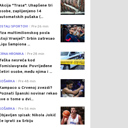
Akcija "Trasa": Uhapšene tri
osobe, zaplijenjeno 14
automatskih pušaka (...
0
OSTALI SPORTOVI
Pre 26 min
|
"Iza multimilionskog posla
stoji Vranješ": Srbin zatresao
Ligu šampiona ...
0
CRNA HRONIKA
Pre 28 min
|
Teška nesreća kod
Tomislavgrada: Povrijeđene
četiri osobe, među njima i ...
0
KOŠARKA
Pre 48 min
|
Kampaco u Crvenoj zvezdi?
Poznati španski novinar rekao
sve o tome u dvi...
0
KOŠARKA
Pre 56 min
|
Objavljen spisak: Nikola Jokić
će igrati za Srbiju