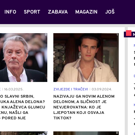
INFO
SPORT
ZABAVA
MAGAZIN
JOŠ
0
1
E
16.03.2025.
ZVIJEZDE I TRAČEVI
03.09.2024.
|
|
IO SLAVNI SRBIN,
NAZIVAJU GA NOVIM ALENOM
RUKA ALENA DELONA?
DELONOM, A SLIČNOST JE
Z KNJAŽEVCA GLUMCU
NEVJEROVATNA: KO JE
NU, NAŠLI GA
LJEPOTAN KOJI OSVAJA
 PORED NJE
TIKTOK?
0
0