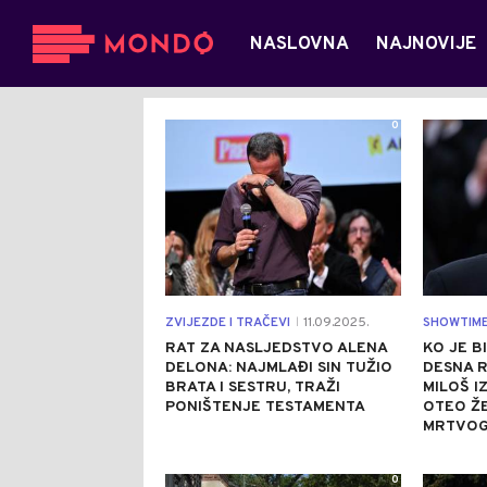
NASLOVNA
NAJNOVIJE
0
ZVIJEZDE I TRAČEVI
11.09.2025.
SHOWTIM
|
RAT ZA NASLJEDSTVO ALENA
KO JE B
DELONA: NAJMLAĐI SIN TUŽIO
DESNA 
BRATA I SESTRU, TRAŽI
MILOŠ I
PONIŠTENJE TESTAMENTA
OTEO ŽE
MRTVOG
0