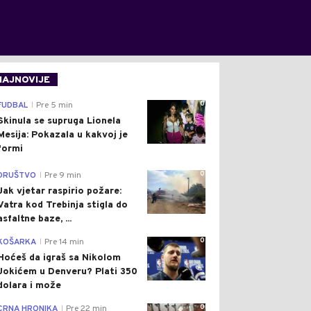
NAJNOVIJE
0
FUDBAL
Pre 5 min
|
Skinula se supruga Lionela
Mesija: Pokazala u kakvoj je
formi
0
DRUŠTVO
Pre 9 min
|
Jak vjetar raspirio požare:
Vatra kod Trebinja stigla do
asfaltne baze, ...
0
KOŠARKA
Pre 14 min
|
Hoćeš da igraš sa Nikolom
Jokićem u Denveru? Plati 350
dolara i može
0
CRNA HRONIKA
Pre 22 min
|