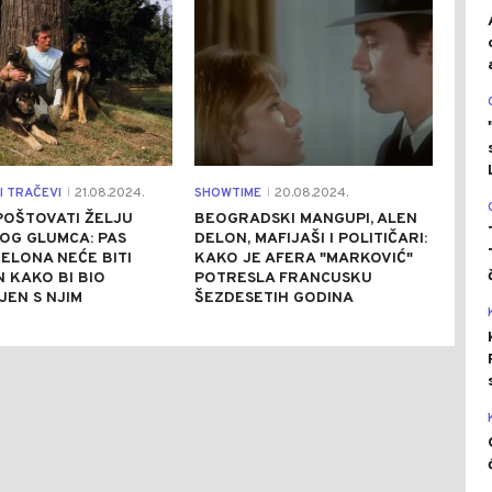
I TRAČEVI
21.08.2024.
SHOWTIME
20.08.2024.
|
|
POŠTOVATI ŽELJU
BEOGRADSKI MANGUPI, ALEN
OG GLUMCA: PAS
DELON, MAFIJAŠI I POLITIČARI:
ELONA NEĆE BITI
KAKO JE AFERA "MARKOVIĆ"
 KAKO BI BIO
POTRESLA FRANCUSKU
EN S NJIM
ŠEZDESETIH GODINA