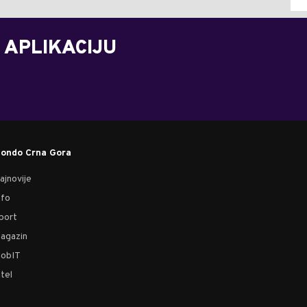
 APLIKACIJU
ondo Crna Gora
ajnovije
nfo
port
agazin
obIT
tel