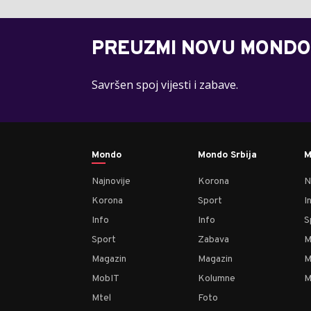
PREUZMI NOVU MONDO
Savršen spoj vijesti i zabave.
Mondo
Mondo Srbija
M
Najnovije
Korona
N
Korona
Sport
I
Info
Info
S
Sport
Zabava
M
Magazin
Magazin
M
MobIT
Kolumne
M
Mtel
Foto