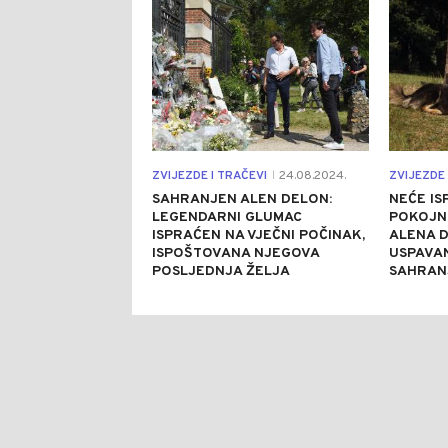
ZVIJEZDE I TRAČEVI
24.08.2024.
ZVIJEZDE 
|
SAHRANJEN ALEN DELON:
NEĆE IS
LEGENDARNI GLUMAC
POKOJN
ISPRAĆEN NA VJEČNI POČINAK,
ALENA D
ISPOŠTOVANA NJEGOVA
USPAVAN
POSLJEDNJA ŽELJA
SAHRANJ