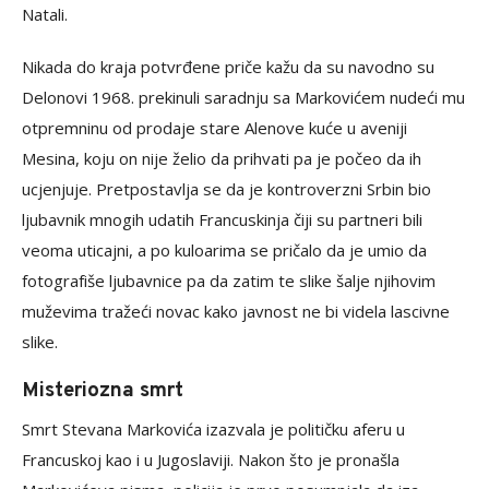
Natali.
Nikada do kraja potvrđene priče kažu da su navodno su
Delonovi 1968. prekinuli saradnju sa Markovićem nudeći mu
otpremninu od prodaje stare Alenove kuće u aveniji
Mesina, koju on nije želio da prihvati pa je počeo da ih
ucjenjuje. Pretpostavlja se da je kontroverzni Srbin bio
ljubavnik mnogih udatih Francuskinja čiji su partneri bili
veoma uticajni, a po kuloarima se pričalo da je umio da
fotografiše ljubavnice pa da zatim te slike šalje njihovim
muževima tražeći novac kako javnost ne bi videla lascivne
slike.
Misteriozna smrt
Smrt Stevana Markovića izazvala je političku aferu u
Francuskoj kao i u Jugoslaviji. Nakon što je pronašla