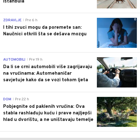
Istanbula
0
ZDRAVLJE
Pre 6 h
|
I tihi zvuci mogu da poremete san:
Naučnici otkrili šta se dešava mozgu
0
AUTOMOBILI
Pre 19 h
|
Da li se crni automobili više zagrijavaju
na vrućinama: Automehaničar
savjetuje kako da se vozi tokom ljeta
0
DOM
Pre 22 h
|
Pobjegnite od paklenih vrućina: Ova
stabla rashlađuju kuću i prave najljepši
hlad u dvorištu, a ne uništavaju temelje