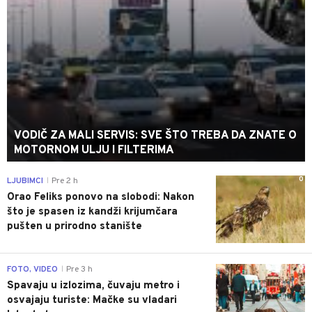
VODIČ ZA MALI SERVIS: SVE ŠTO TREBA DA ZNATE O
MOTORNOM ULJU I FILTERIMA
0
LJUBIMCI
Pre 2 h
|
Orao Feliks ponovo na slobodi: Nakon
što je spasen iz kandži krijumčara
pušten u prirodno stanište
0
FOTO, VIDEO
Pre 3 h
|
Spavaju u izlozima, čuvaju metro i
osvajaju turiste: Mačke su vladari