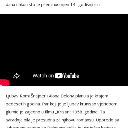
dana nakon što je preminuo njen 14- godišnji sin.
Ljubav Romi Šnajder i Alona Delona planula je krajem
pedesetih godina. Par koji je je ljubav krunisao vjeridbom,
glumio je zajedno u filmu „Kristin“ 1958. godine. Ta
saradnja bila je presudna za njihovu romansu. Uporedo sa
ljubavnom vezom sa Delonom, tekla je uspješna karijera