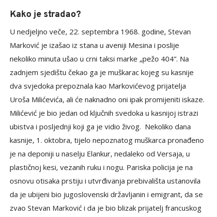
Kako je stradao?
U nedjeljno veče, 22. septembra 1968. godine, Stevan
Marković je izašao iz stana u aveniji Mesina i poslije
nekoliko minuta ušao u crni taksi marke „pežo 404”. Na
zadnjem sjedištu čekao ga je muškarac kojeg su kasnije
dva svjedoka prepoznala kao Markovićevog prijatelja
Uroša Milićevića, ali će naknadno oni ipak promijeniti iskaze.
Milićević je bio jedan od ključnih svedoka u kasnijoj istrazi
ubistva i posljednji koji ga je vidio živog. Nekoliko dana
kasnije, 1. oktobra, tijelo nepoznatog muškarca pronađeno
je na deponiji u naselju Elankur, nedaleko od Versaja, u
plastičnoj kesi, vezanih ruku i nogu. Pariska policija je na
osnovu otisaka prstiju i utvrđivanja prebivališta ustanovila
da je ubijeni bio jugoslovenski državljanin i emigrant, da se
zvao Stevan Marković i da je bio blizak prijatelj francuskog