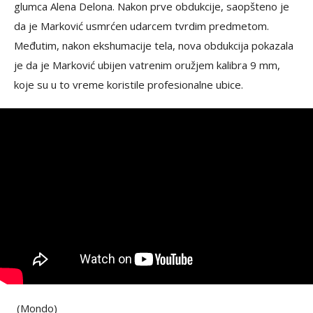
glumca Alena Delona. Nakon prve obdukcije, saopšteno je
da je Marković usmrćen udarcem tvrdim predmetom.
Međutim, nakon ekshumacije tela, nova obdukcija pokazala
je da je Marković ubijen vatrenim oružjem kalibra 9 mm,
koje su u to vreme koristile profesionalne ubice.
(Mondo)