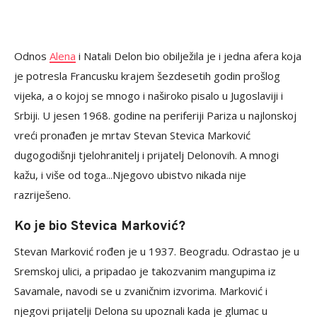
Odnos
Alena
i Natali Delon bio obilježila je i jedna afera koja
je potresla Francusku krajem šezdesetih godin prošlog
vijeka, a o kojoj se mnogo i naširoko pisalo u Jugoslaviji i
Srbiji. U jesen 1968. godine na periferiji Pariza u najlonskoj
vreći pronađen je mrtav Stevan Stevica Marković
dugogodišnji tjelohranitelj i prijatelj Delonovih. A mnogi
kažu, i više od toga...Njegovo ubistvo nikada nije
razriješeno.
Ko je bio Stevica Marković?
Stevan Marković rođen je u 1937. Beogradu. Odrastao je u
Sremskoj ulici, a pripadao je takozvanim mangupima iz
Savamale, navodi se u zvaničnim izvorima. Marković i
njegovi prijatelji Delona su upoznali kada je glumac u