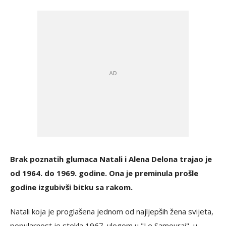
Brak poznatih glumaca Natali i Alena Delona trajao je
od 1964. do 1969. godine. Ona je preminula prošle
godine izgubivši bitku sa rakom.
Natali koja je proglašena jednom od najljepših žena svijeta,
popularnost je stekla 1967. ulogom u "Le Samourai", u