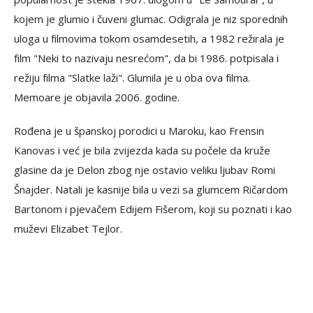
kojem je glumio i čuveni glumac. Odigrala je niz sporednih
uloga u filmovima tokom osamdesetih, a 1982 režirala je
film "Neki to nazivaju nesrećom", da bi 1986. potpisala i
režiju filma "Slatke laži". Glumila je u oba ova filma.
Memoare je objavila 2006. godine.
Rođena je u španskoj porodici u Maroku, kao Frensin
Kanovas i već je bila zvijezda kada su počele da kruže
glasine da je Delon zbog nje ostavio veliku ljubav Romi
Šnajder. Natali je kasnije bila u vezi sa glumcem Ričardom
Bartonom i pjevačem Edijem Fišerom, koji su poznati i kao
muževi Elizabet Tejlor.