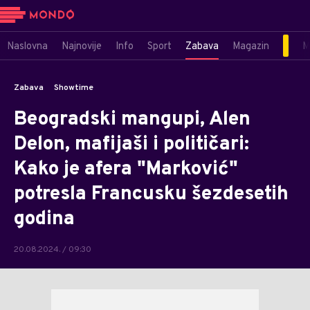
Naslovna
Najnovije
Info
Sport
Zabava
Magazin
M
Zabava
Showtime
Beogradski mangupi, Alen
Delon, mafijaši i političari:
Kako je afera "Marković"
potresla Francusku šezdesetih
godina
20.08.2024. / 09:30