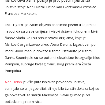
Markovićeva pisma, policija je prvo posumnjala da iza
ubistva stoje Alen i Natali Delon kao i korzikanski krimalac
Fransosa Markatoni.
List "Figaro" je zatim objavio anonimno pismo u kojem se
navodi da su u sve umiješani visoki državni fukcioneri i bivši
članovi vlada, koji su prisustvovali orgijama, koje je
Marković organizovao u kući Alena Delona. Jugosloven po
imenu Akov imao je dokaze u tome, istaknuto je u tom
članku. Spominjale su se potom i eksplicitne fotografije Klod
Pompidu, supruge bivšeg francuskog premijera Žorža
Pompidua.
Alen Delon
je više puta ispitivan povodom ubistva,
sumnjalo se u njegov alibi, ali nije bilo čvrstih dokaza koji su
ga povezivali sa smrću Markovića. Slavni glumac je od
početka negirao krivicu.