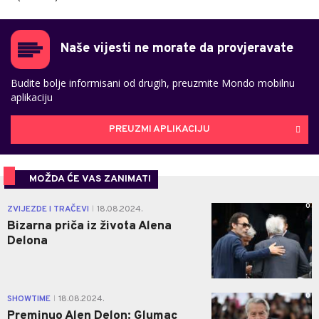
Naše vijesti ne morate da provjeravate
Budite bolje informisani od drugih, preuzmite Mondo mobilnu
aplikaciju
PREUZMI APLIKACIJU
MOŽDA ĆE VAS ZANIMATI
0
ZVIJEZDE I TRAČEVI
18.08.2024.
|
Bizarna priča iz života Alena
Delona
0
SHOWTIME
18.08.2024.
|
Preminuo Alen Delon: Glumac