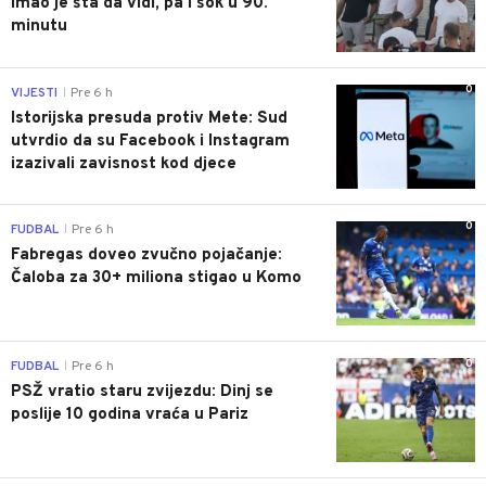
Imao je šta da vidi, pa i šok u 90.
minutu
0
VIJESTI
Pre 6 h
|
Istorijska presuda protiv Mete: Sud
utvrdio da su Facebook i Instagram
izazivali zavisnost kod djece
0
FUDBAL
Pre 6 h
|
Fabregas doveo zvučno pojačanje:
Čaloba za 30+ miliona stigao u Komo
0
FUDBAL
Pre 6 h
|
PSŽ vratio staru zvijezdu: Dinj se
poslije 10 godina vraća u Pariz