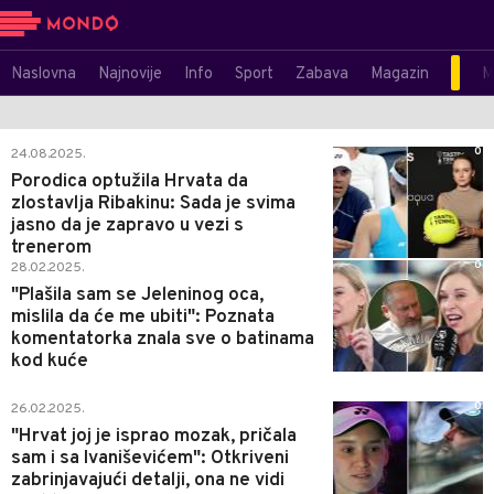
Naslovna
Najnovije
Info
Sport
Zabava
Magazin
M
0
24.08.2025.
Porodica optužila Hrvata da
zlostavlja Ribakinu: Sada je svima
jasno da je zapravo u vezi s
trenerom
0
28.02.2025.
"Plašila sam se Jeleninog oca,
mislila da će me ubiti": Poznata
komentatorka znala sve o batinama
kod kuće
0
26.02.2025.
"Hrvat joj je isprao mozak, pričala
sam i sa Ivaniševićem": Otkriveni
zabrinjavajući detalji, ona ne vidi