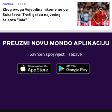
0
FUDBAL
Pre 7 h
|
Zbog ovoga Vojvodina nikome ne da
Sukačeva: Treći gol za najvećeg
talenta "lala"
PREUZMI NOVU MONDO APLIKACIJU
Savršen spoj vijesti i zabave.