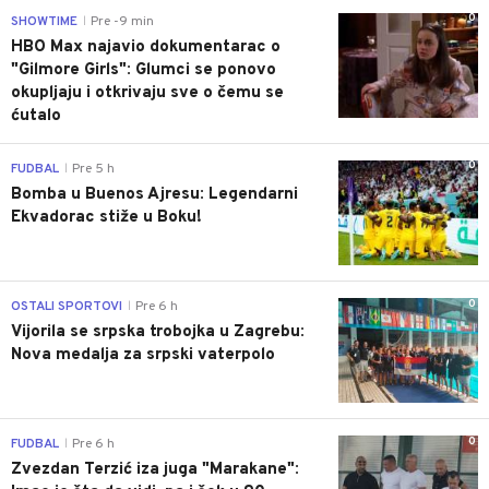
0
SHOWTIME
Pre -9 min
|
HBO Max najavio dokumentarac o
"Gilmore Girls": Glumci se ponovo
okupljaju i otkrivaju sve o čemu se
ćutalo
0
FUDBAL
Pre 5 h
|
Bomba u Buenos Ajresu: Legendarni
Ekvadorac stiže u Boku!
0
OSTALI SPORTOVI
Pre 6 h
|
Vijorila se srpska trobojka u Zagrebu:
Nova medalja za srpski vaterpolo
0
FUDBAL
Pre 6 h
|
Zvezdan Terzić iza juga "Marakane":