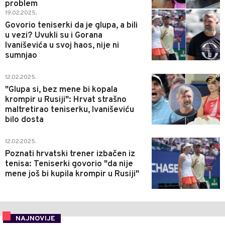
problem
0
19.02.2025.
Govorio teniserki da je glupa, a bili
u vezi? Uvukli su i Gorana
Ivaniševića u svoj haos, nije ni
sumnjao
0
12.02.2025.
"Glupa si, bez mene bi kopala
krompir u Rusiji": Hrvat strašno
maltretirao teniserku, Ivaniševiću
bilo dosta
1
12.02.2025.
Poznati hrvatski trener izbačen iz
tenisa: Teniserki govorio "da nije
mene još bi kupila krompir u Rusiji"
NAJNOVIJE