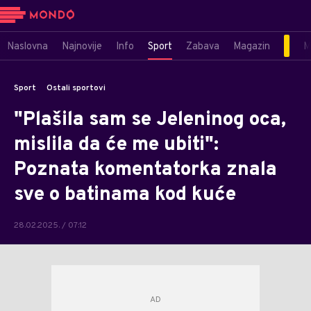
Naslovna
Najnovije
Info
Sport
Zabava
Magazin
M
Sport
Ostali sportovi
"Plašila sam se Jeleninog oca,
mislila da će me ubiti":
Poznata komentatorka znala
sve o batinama kod kuće
28.02.2025. / 07:12