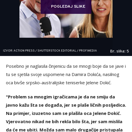
POGLEDAJ SLIKE
IZVOR: ACTION PRESS / SHUTTERSTOCK EDITORIAL / PROFIMEDIA
Br. slika: 5
Posebno je naglasila činjenicu da se mnogi boje da se jave i
tu se sjetila svoje uspomene na Damira Dokića, nasilnog
oca bivše srpsko-australijske teniserke Jelene Dokić.
"Problem sa mnogim igračicama je da ne smiju da
javno kažu šta se događa, jer se plaše ličnih posljedica.
Na primjer, izuzetno sam se plašila oca Jelene Dokić.
Vjerovatno nikad ne bih rekla bilo šta, jer sam mislila
da će me ubiti. Možda sam malo drugačije pristupala