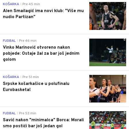
0
KOŠARKA
Pre 45 min
|
Alen Smailagić ima novi klub: "Više mu
nudio Partizan"
0
FUDBAL
Pre 46 min
|
Vinko Marinović otvoreno nakon
pobjede: Ostaje žal za bar još jednim
golom
0
KOŠARKA
Pre 51 min
|
Srpske košarkašice u polufinalu
Eurobasketa!
0
FUDBAL
Pre 53 min
|
Savić nakon "minimalca" Borca: Morali
smo postići bar još jedan gol