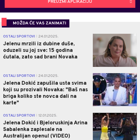
PREUZMI APLIKACIJU
MOŽDA ĆE VAS ZANIMATI
0
OSTALI SPORTOVI
24.01.2025.
|
Jelenu mrzili iz dubine duše,
oduzeli su joj sve: 15 godina
ćutala, zato sad brani Novaka
0
OSTALI SPORTOVI
24.01.2025.
|
Jelena Dokić zapušila usta svima
koji su prozivali Novaka: "Baš nas
briga koliko ste novca dali na
karte"
0
OSTALI SPORTOVI
12.01.2025.
|
Jelena Dokić i Bjeloruskinja Arina
Sabalenka zaplesale na
Australijan openu! (VIDEO)