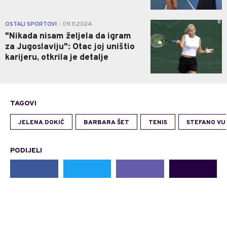
0
OSTALI SPORTOVI
09.11.2024.
|
"Nikada nisam željela da igram
za Jugoslaviju": Otac joj uništio
karijeru, otkrila je detalje
TAGOVI
JELENA DOKIĆ
BARBARA ŠET
TENIS
STEFANO VU
PODIJELI