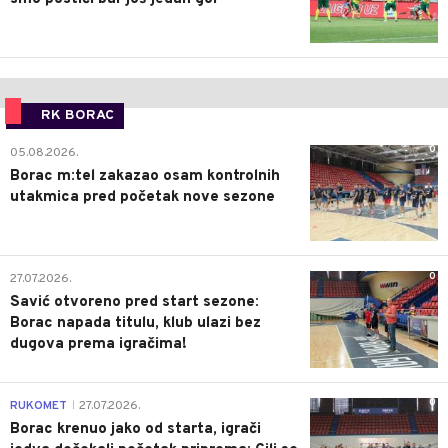
RK BORAC
0
05.08.2026.
Borac m:tel zakazao osam kontrolnih
utakmica pred početak nove sezone
0
27.07.2026.
Savić otvoreno pred start sezone:
Borac napada titulu, klub ulazi bez
dugova prema igračima!
0
RUKOMET
27.07.2026.
|
Borac krenuo jako od starta, igrači