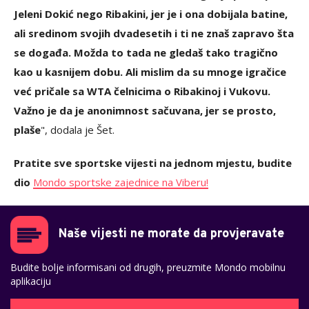
Jeleni Dokić nego Ribakini, jer je i ona dobijala batine,
ali sredinom svojih dvadesetih i ti ne znaš zapravo šta
se događa. Možda to tada ne gledaš tako tragično
kao u kasnijem dobu. Ali mislim da su mnoge igračice
već pričale sa WTA čelnicima o Ribakinoj i Vukovu.
Važno je da je anonimnost sačuvana, jer se prosto,
plaše
", dodala je Šet.
Pratite sve sportske vijesti na jednom mjestu, budite
dio
Mondo sportske zajednice na Viberu!
Naše vijesti ne morate da provjeravate
Budite bolje informisani od drugih, preuzmite Mondo mobilnu
aplikaciju