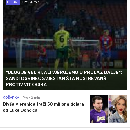
Pre 34 min
FUDBAL
"ULOG JE VELIKI, ALI VJERUJEMO U PROLAZ DALJE":
SANDI OGRINEC SVJESTAN ŠTA NOSI REVANŠ
PROTIV VITEBSKA
0
KOŠARKA
Pre 42 min
|
Bivša vjerenica traži 50 miliona dolara
od Luke Dončića