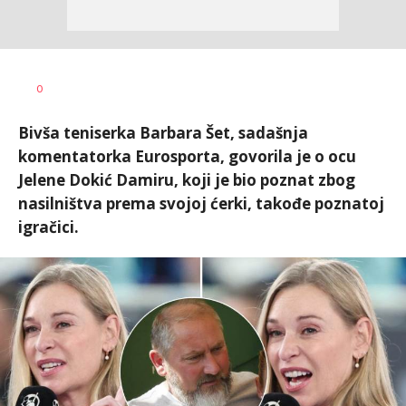
Dragan
AUTOR
0
Šutvić
Bivša teniserka Barbara Šet, sadašnja
komentatorka Eurosporta, govorila je o ocu
Jelene Dokić Damiru, koji je bio poznat zbog
nasilništva prema svojoj ćerki, takođe poznatoj
igračici.