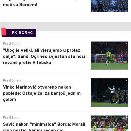
meč sa Borcem!
FK BORAC
0
Pre 34 min
"Ulog je veliki, ali vjerujemo u prolaz
dalje": Sandi Ogrinec svjestan šta nosi
revanš protiv Vitebska
0
Pre 46 min
Vinko Marinović otvoreno nakon
pobjede: Ostaje žal za bar još jednim
golom
0
Pre 53 min
Savić nakon "minimalca" Borca: Morali
smo postići bar još jedan gol