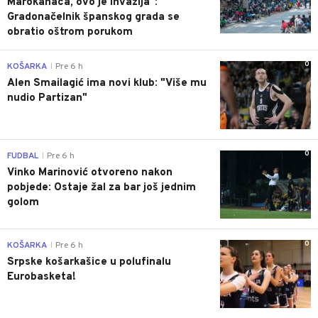
Marokanaca, ovo je invazija":
Gradonačelnik španskog grada se
obratio oštrom porukom
0
KOŠARKA
Pre 6 h
|
Alen Smailagić ima novi klub: "Više mu
nudio Partizan"
0
FUDBAL
Pre 6 h
|
Vinko Marinović otvoreno nakon
pobjede: Ostaje žal za bar još jednim
golom
0
KOŠARKA
Pre 6 h
|
Srpske košarkašice u polufinalu
Eurobasketa!