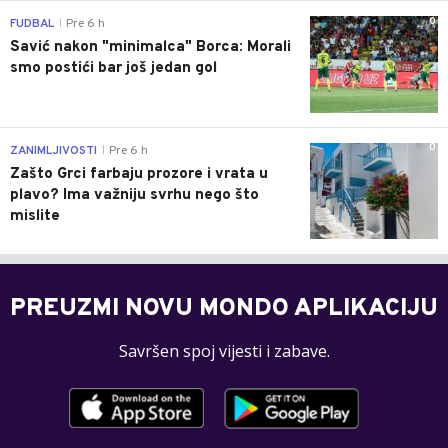
0
FUDBAL
Pre 6 h
|
Savić nakon "minimalca" Borca: Morali
smo postići bar još jedan gol
0
ZANIMLJIVOSTI
Pre 6 h
|
Zašto Grci farbaju prozore i vrata u
plavo? Ima važniju svrhu nego što
mislite
PREUZMI NOVU MONDO APLIKACIJU
Savršen spoj vijesti i zabave.