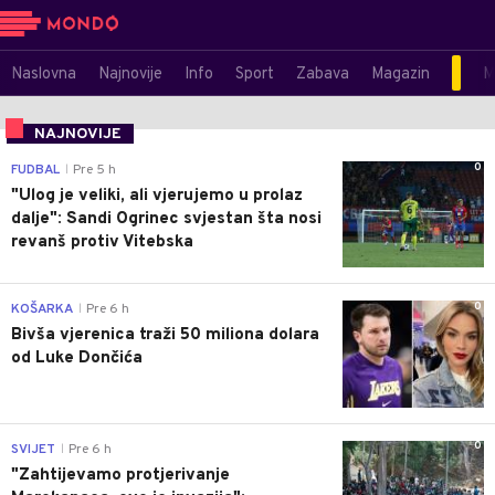
Naslovna
Najnovije
Info
Sport
Zabava
Magazin
M
NAJNOVIJE
0
FUDBAL
Pre 5 h
|
"Ulog je veliki, ali vjerujemo u prolaz
dalje": Sandi Ogrinec svjestan šta nosi
revanš protiv Vitebska
0
KOŠARKA
Pre 6 h
|
Bivša vjerenica traži 50 miliona dolara
od Luke Dončića
0
SVIJET
Pre 6 h
|
"Zahtijevamo protjerivanje