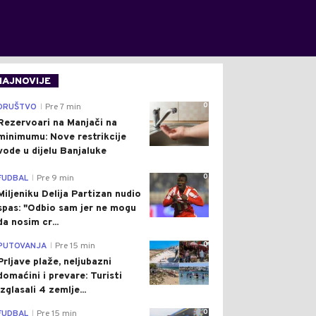
NAJNOVIJE
0
DRUŠTVO
Pre 7 min
|
Rezervoari na Manjači na
minimumu: Nove restrikcije
vode u dijelu Banjaluke
0
FUDBAL
Pre 9 min
|
Miljeniku Delija Partizan nudio
spas: "Odbio sam jer ne mogu
da nosim cr...
0
PUTOVANJA
Pre 15 min
|
Prljave plaže, neljubazni
domaćini i prevare: Turisti
izglasali 4 zemlje...
0
FUDBAL
Pre 15 min
|