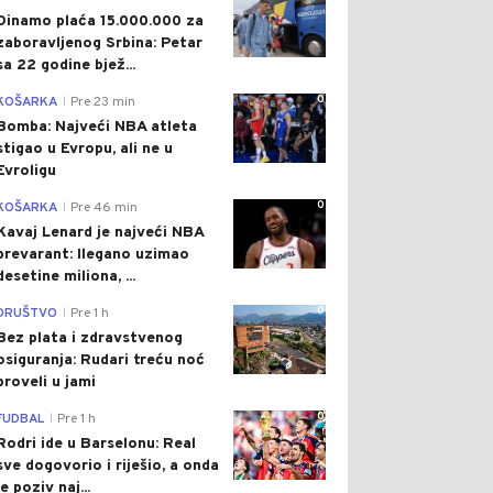
Dinamo plaća 15.000.000 za
zaboravljenog Srbina: Petar
sa 22 godine bjež...
0
KOŠARKA
Pre 23 min
|
Bomba: Najveći NBA atleta
stigao u Evropu, ali ne u
Evroligu
0
KOŠARKA
Pre 46 min
|
Kavaj Lenard je najveći NBA
prevarant: Ilegano uzimao
desetine miliona, ...
0
DRUŠTVO
Pre 1 h
|
Bez plata i zdravstvenog
osiguranja: Rudari treću noć
proveli u jami
0
FUDBAL
Pre 1 h
|
Rodri ide u Barselonu: Real
sve dogovorio i riješio, a onda
je poziv naj...