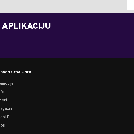
 APLIKACIJU
ondo Crna Gora
ajnovije
nfo
port
agazin
obIT
tel