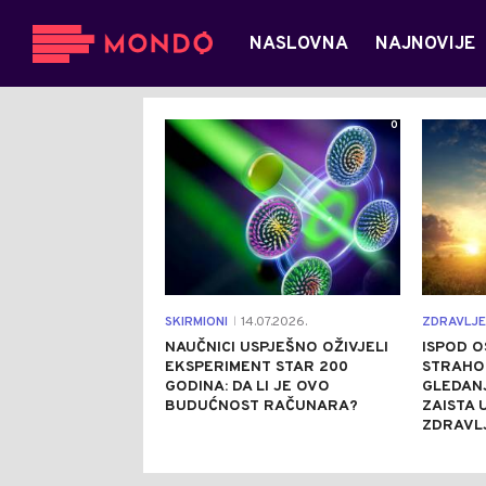
NASLOVNA
NAJNOVIJE
0
SKIRMIONI
14.07.2026.
ZDRAVLJE
|
NAUČNICI USPJEŠNO OŽIVJELI
ISPOD O
EKSPERIMENT STAR 200
STRAHOP
GODINA: DA LI JE OVO
GLEDAN
BUDUĆNOST RAČUNARA?
ZAISTA 
ZDRAVL