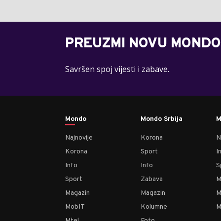
PREUZMI NOVU MONDO
Savršen spoj vijesti i zabave.
Mondo
Mondo Srbija
M
Najnovije
Korona
N
Korona
Sport
I
Info
Info
S
Sport
Zabava
M
Magazin
Magazin
M
MobIT
Kolumne
M
Mtel
Foto