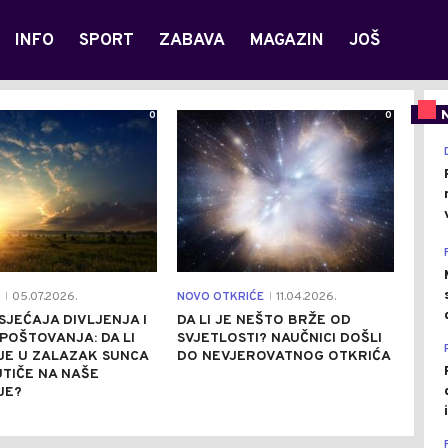
INFO
SPORT
ZABAVA
MAGAZIN
JOŠ
0
0
05.07.2026.
NOVO OTKRIĆE
11.04.2026.
|
|
SJEĆAJA DIVLJENJA I
DA LI JE NEŠTO BRŽE OD
OŠTOVANJA: DA LI
SVJETLOSTI? NAUČNICI DOŠLI
JE U ZALAZAK SUNCA
DO NEVJEROVATNOG OTKRIĆA
UTIČE NA NAŠE
JE?