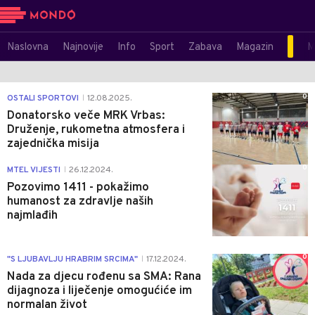
Naslovna
Najnovije
Info
Sport
Zabava
Magazin
M
0
OSTALI SPORTOVI
12.08.2025.
|
Donatorsko veče MRK Vrbas:
Druženje, rukometna atmosfera i
zajednička misija
0
MTEL VIJESTI
26.12.2024.
|
Pozovimo 1411 - pokažimo
humanost za zdravlje naših
najmlađih
0
"S LJUBAVLJU HRABRIM SRCIMA"
17.12.2024.
|
Nada za djecu rođenu sa SMA: Rana
dijagnoza i liječenje omogućiće im
normalan život