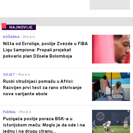
NAJNOVIJE
0
KOŠARKA
Pre 6 h
|
Ništa od Evrolige, poslije Zvezde u FIBA
Ligu šampiona: Propali projekat
pokvario plan Džoela Bolomboja
0
SVIJET
Pre 6 h
|
Ruski stručnjaci pomažu u Africi:
Razvijen prvi test za rano otkrivanje
nove varijante ebole
0
FUDBAL
Pre 6 h
|
Puzigaća poslije poraza BSK-a u
istorijskom meču: Moglo je da ode i na
jednu i na drugu stranu...