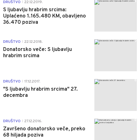
0
DRUŠTVO
22.12.2019.
|
S ljubavlju hrabrim srcima:
Uplaćeno 1.165.480 KM, obavljeno
36.470 poziva
0
DRUŠTVO
22.12.2018.
|
Donatorsko veče: S ljubavlju
hrabrim srcima
0
DRUŠTVO
17.12.2017.
|
"S ljubavlju hrabrim srcima" 27.
decembra
0
DRUŠTVO
27.12.2016.
|
Završeno donatorsko veče, preko
68 hiljada poziva