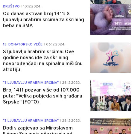
0
DRUŠTVO
10.12.2024.
|
Od danas aktivan broj 1411: S
ljubavlju hrabrim srcima za skrining
beba na SMA
0
15. DONATORSKO VEČE
06.12.2024.
|
S ljubavlju hrabrim srcima: Ove
godine novac ide za skrining
novorođenčadi na spinalnu mišićnu
atrofiju
0
"S LJUBAVLJU HRABRIM SRCIMA"
28.12.2023.
|
Broj 1411 pozvan više od 107.000
puta: "Velika pobjeda svih građana
Srpske" (FOTO)
0
"S LJUBAVLJU HRABRIM SRCIMA"
28.12.2023.
|
Dodik zapjevao sa Miroslavom