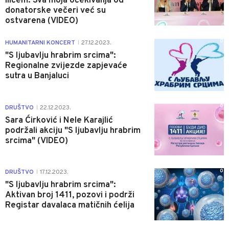
Ilićem: Sva moja očekivanja od
donatorske večeri već su
ostvarena (VIDEO)
0
HUMANITARNI KONCERT
27.12.2023.
|
"S ljubavlju hrabrim srcima":
Regionalne zvijezde zapjevaće
sutra u Banjaluci
0
DRUŠTVO
22.12.2023.
|
Sara Ćirković i Nele Karajlić
podržali akciju "S ljubavlju hrabrim
srcima" (VIDEO)
0
DRUŠTVO
17.12.2023.
|
"S ljubavlju hrabrim srcima":
Aktivan broj 1411, pozovi i podrži
Registar davalaca matičnih ćelija