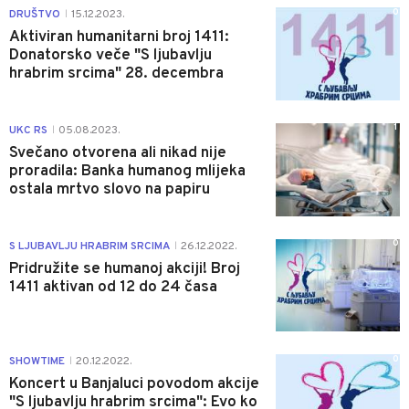
0
DRUŠTVO
15.12.2023.
|
Aktiviran humanitarni broj 1411:
Donatorsko veče "S ljubavlju
hrabrim srcima" 28. decembra
1
UKC RS
05.08.2023.
|
Svečano otvorena ali nikad nije
proradila: Banka humanog mlijeka
ostala mrtvo slovo na papiru
0
S LJUBAVLJU HRABRIM SRCIMA
26.12.2022.
|
Pridružite se humanoj akciji! Broj
1411 aktivan od 12 do 24 časa
0
SHOWTIME
20.12.2022.
|
Koncert u Banjaluci povodom akcije
"S ljubavlju hrabrim srcima": Evo ko