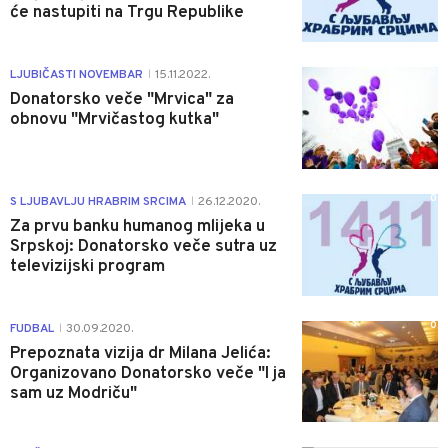
će nastupiti na Trgu Republike
0
LJUBIČASTI NOVEMBAR
15.11.2022.
|
Donatorsko veče "Mrvica" za
obnovu "Mrvičastog kutka"
0
S LJUBAVLJU HRABRIM SRCIMA
26.12.2020.
|
Za prvu banku humanog mlijeka u
Srpskoj: Donatorsko veče sutra uz
televizijski program
0
FUDBAL
30.09.2020.
|
Prepoznata vizija dr Milana Jelića:
Organizovano Donatorsko veče "I ja
sam uz Modriču"