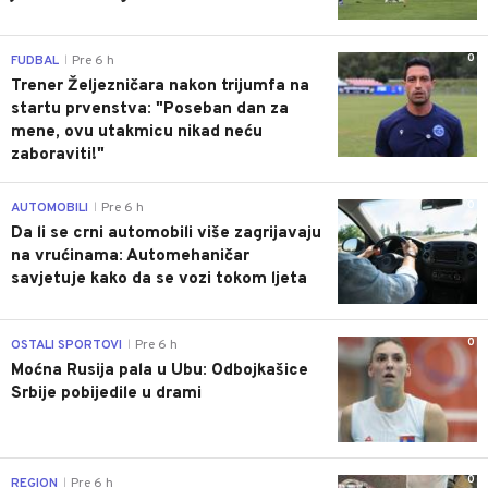
0
FUDBAL
Pre 6 h
|
Trener Željezničara nakon trijumfa na
startu prvenstva: "Poseban dan za
mene, ovu utakmicu nikad neću
zaboraviti!"
0
AUTOMOBILI
Pre 6 h
|
Da li se crni automobili više zagrijavaju
na vrućinama: Automehaničar
savjetuje kako da se vozi tokom ljeta
0
OSTALI SPORTOVI
Pre 6 h
|
Moćna Rusija pala u Ubu: Odbojkašice
Srbije pobijedile u drami
0
REGION
Pre 6 h
|