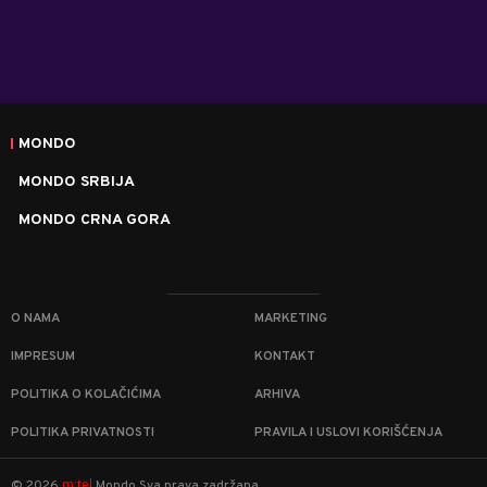
MONDO
MONDO SRBIJA
MONDO CRNA GORA
O NAMA
MARKETING
IMPRESUM
KONTAKT
POLITIKA O KOLAČIĆIMA
ARHIVA
POLITIKA PRIVATNOSTI
PRAVILA I USLOVI KORIŠĆENJA
m:tel
©
2026
Mondo
Sva prava zadržana.