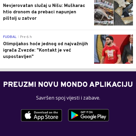
Nevjerovatan slučaj u Nišu: Muškarac
htio dronom da prebaci napunjen
pištolj u zatvor
0
FUDBAL
Pre 6 h
|
Olimpijakos hoće jednog od najvažnijih
igrača Zvezde: "Kontakt je već
uspostavljen"
PREUZMI NOVU MONDO APLIKACIJU
Savršen spoj vijesti i zabave.