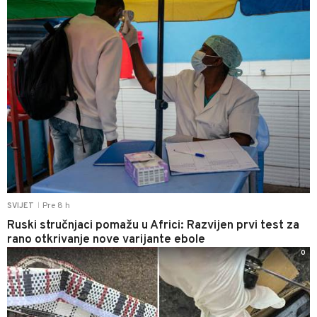
Pre 8 h
SVIJET
|
Ruski stručnjaci pomažu u Africi: Razvijen prvi test za
rano otkrivanje nove varijante ebole
0