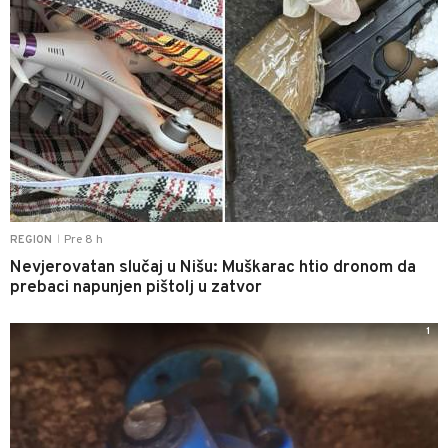
Pre 8 h
REGION
|
Nevjerovatan slučaj u Nišu: Muškarac htio dronom da
prebaci napunjen pištolj u zatvor
1