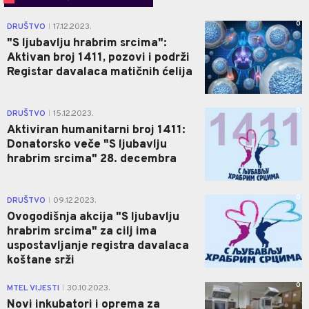
0
DRUŠTVO
17.12.2023.
|
"S ljubavlju hrabrim srcima":
Aktivan broj 1411, pozovi i podrži
Registar davalaca matičnih ćelija
0
DRUŠTVO
15.12.2023.
|
Aktiviran humanitarni broj 1411:
Donatorsko veče "S ljubavlju
hrabrim srcima" 28. decembra
0
DRUŠTVO
09.12.2023.
|
Ovogodišnja akcija "S ljubavlju
hrabrim srcima" za cilj ima
uspostavljanje registra davalaca
koštane srži
0
MTEL VIJESTI
30.10.2023.
|
Novi inkubatori i oprema za