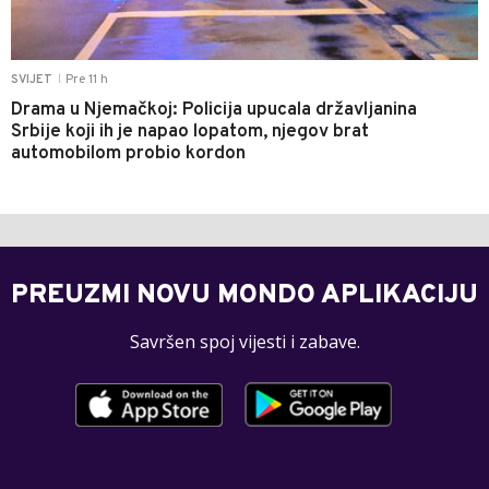
Pre 11 h
SVIJET
|
Drama u Njemačkoj: Policija upucala državljanina
Srbije koji ih je napao lopatom, njegov brat
automobilom probio kordon
PREUZMI NOVU MONDO APLIKACIJU
Savršen spoj vijesti i zabave.