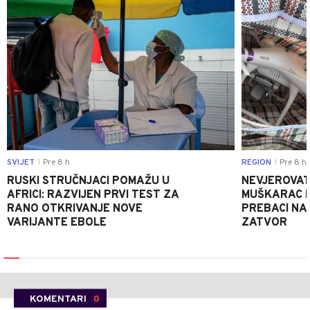
SVIJET
Pre 8 h
REGION
Pre 8 h
|
|
RUSKI STRUČNJACI POMAŽU U
NEVJEROVATA
AFRICI: RAZVIJEN PRVI TEST ZA
MUŠKARAC H
RANO OTKRIVANJE NOVE
PREBACI NA
VARIJANTE EBOLE
ZATVOR
KOMENTARI
0