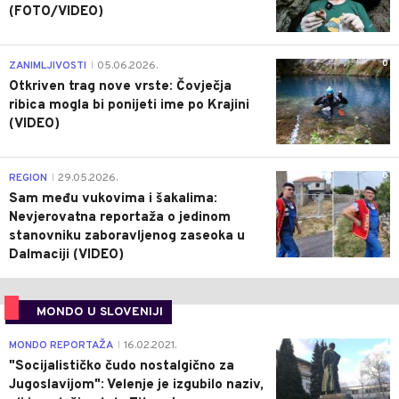
(FOTO/VIDEO)
0
ZANIMLJIVOSTI
05.06.2026.
|
Otkriven trag nove vrste: Čovječja
ribica mogla bi ponijeti ime po Krajini
(VIDEO)
0
REGION
29.05.2026.
|
Sam među vukovima i šakalima:
Nevjerovatna reportaža o jedinom
stanovniku zaboravljenog zaseoka u
Dalmaciji (VIDEO)
MONDO U SLOVENIJI
4
MONDO REPORTAŽA
16.02.2021.
|
"Socijalističko čudo nostalgično za
Jugoslavijom": Velenje je izgubilo naziv,