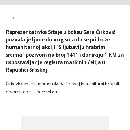
Vesna
AUTOR
0
Kerkez
Reprezentativka Srbije u boksu Sara Ćirković
pozvala je ljude dobrog srca da se pridruže
humanitarnoj akciji "S ljubavlju hrabrim
srcima" pozivom na broj 1411 i doniraju 1 KM za
uspostavljanje registra matičnih ćelija u
Republici Srpskoj.
Ćirkovićeva je napomenula da će ovaj humanitarni broj biti
otvoren do 31. decembra.