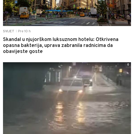
Pre 10 h
SVIJET
|
Skandal u njujorškom luksuznom hotelu: Otkrivena
opasna bakterija, uprava zabranila radnicima da
obavijeste goste
0