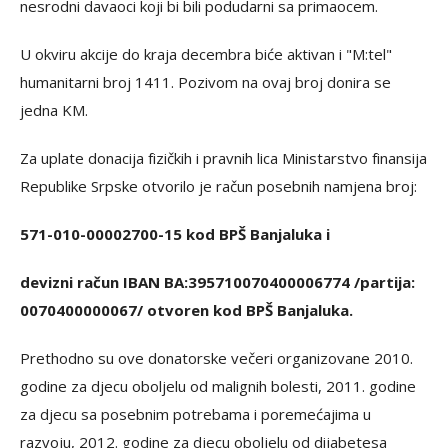
nesrodni davaoci koji bi bili podudarni sa primaocem.
U okviru akcije do kraja decembra biće aktivan i "M:tel"
humanitarni broj 1411. Pozivom na ovaj broj donira se
jedna KM.
Za uplate donacija fizičkih i pravnih lica Ministarstvo finansija
Republike Srpske otvorilo je račun posebnih namjena broj:
571-010-00002700-15 kod BPŠ Banjaluka i
devizni račun IBAN BA:395710070400006774 /partija:
0070400000067/ otvoren kod BPŠ Banjaluka.
Prethodno su ove donatorske večeri organizovane 2010.
godine za djecu oboljelu od malignih bolesti, 2011. godine
za djecu sa posebnim potrebama i poremećajima u
razvoju, 2012. godine za djecu oboljelu od dijabetesa