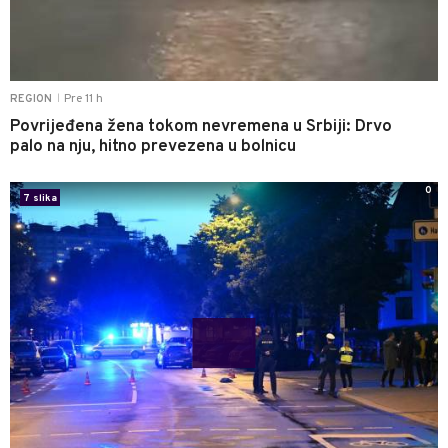
Pre 11 h
REGION
|
Povrijeđena žena tokom nevremena u Srbiji: Drvo
palo na nju, hitno prevezena u bolnicu
0
7 slika