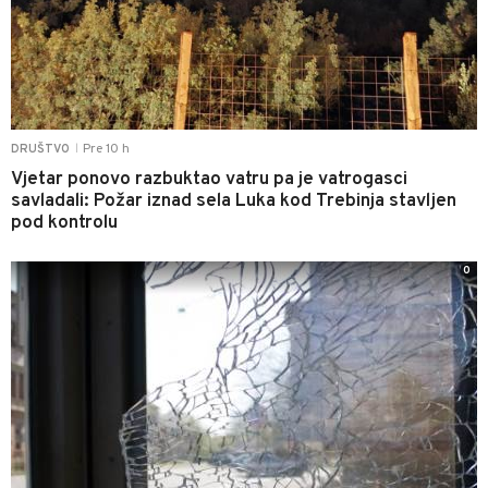
Pre 10 h
DRUŠTVO
|
Vjetar ponovo razbuktao vatru pa je vatrogasci
savladali: Požar iznad sela Luka kod Trebinja stavljen
pod kontrolu
0