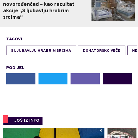
novorođenčad – kao rezultat
akcije „S ljubavlju hrabrim
srcima“
TAGOVI
S LJUBAVLJU HRABRIM SRCIMA
DONATORSKO VEČE
NE
PODIJELI
JOŠ IZ INFO
0