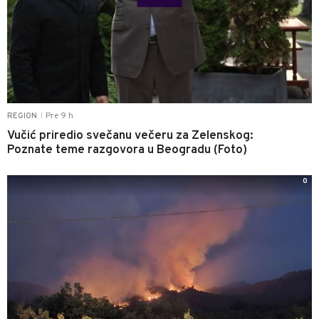
Pre 9 h
REGION
|
Vučić priredio svečanu večeru za Zelenskog:
Poznate teme razgovora u Beogradu (Foto)
0