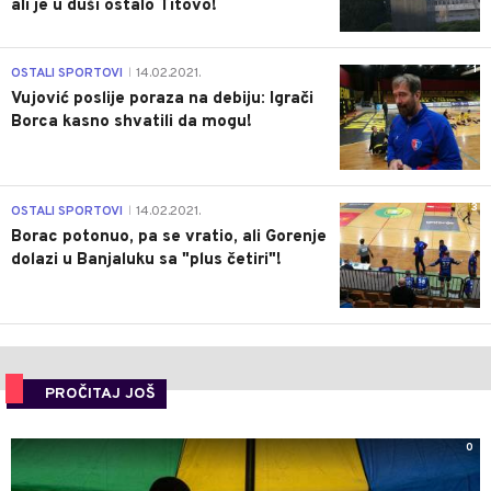
ali je u duši ostalo Titovo!
1
OSTALI SPORTOVI
14.02.2021.
|
Vujović poslije poraza na debiju: Igrači
Borca kasno shvatili da mogu!
3
OSTALI SPORTOVI
14.02.2021.
|
Borac potonuo, pa se vratio, ali Gorenje
dolazi u Banjaluku sa "plus četiri"!
PROČITAJ JOŠ
0