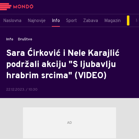
Naslovna
Najnovije
Info
Sport
Zabava
Magazin
M
Info
Društvo
Sara Ćirković i Nele Karajlić
podržali akciju "S ljubavlju
hrabrim srcima" (VIDEO)
22.12.2023. / 10:30