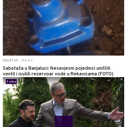
Pre 9 h
DRUŠTVO
|
Sabotaža u Banjaluci: Nesavjesni pojedinci uništili
ventil i isušili rezervoar vode u Rekavicama (FOTO)
0
5 slika