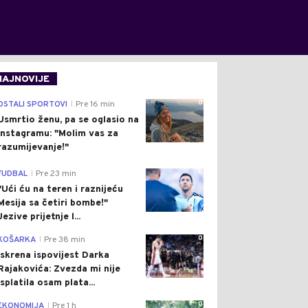
NAJNOVIJE
0
OSTALI SPORTOVI
Pre 16 min
|
Usmrtio ženu, pa se oglasio na
Instagramu: "Molim vas za
razumijevanje!"
0
FUDBAL
Pre 23 min
|
"Ući ću na teren i raznijeću
Mesija sa četiri bombe!"
Jezive prijetnje l...
0
KOŠARKA
Pre 38 min
|
Iskrena ispovijest Darka
Rajakovića: Zvezda mi nije
isplatila osam plata...
0
EKONOMIJA
Pre 1 h
|