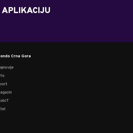
 APLIKACIJU
ondo Crna Gora
ajnovije
nfo
port
agazin
obIT
tel