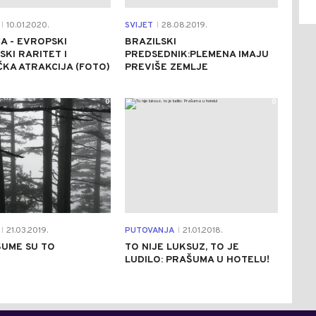
10.01.2020.
SVIJET
28.08.2019.
|
|
A - EVROPSKI
BRAZILSKI
KI RARITET I
PREDSEDNIK:PLEMENA IMAJU
ČKA ATRAKCIJA (FOTO)
PREVIŠE ZEMLJE
0
0
21.03.2019.
PUTOVANJA
21.01.2018.
|
|
ŠUME SU TO
TO NIJE LUKSUZ, TO JE
LUDILO: PRAŠUMA U HOTELU!