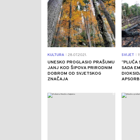
KULTURA
28.07.2021.
SVIJET
1
|
|
UNESKO PROGLASIO PRAŠUMU
“PLUĆA S
JANJ KOD ŠIPOVA PRIRODNIM
SADA EM
DOBROM OD SVJETSKOG
DIOKSID
ZNAČAJA
APSORB
0