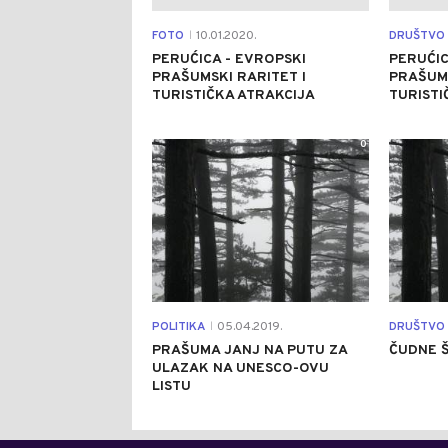
FOTO
10.01.2020.
DRUŠTVO
|
PERUĆICA - EVROPSKI
PERUĆIC
PRAŠUMSKI RARITET I
PRAŠUMS
TURISTIČKA ATRAKCIJA
TURISTI
0
POLITIKA
05.04.2019.
DRUŠTVO
|
PRAŠUMA JANJ NA PUTU ZA
ČUDNE 
ULAZAK NA UNESCO-OVU
LISTU