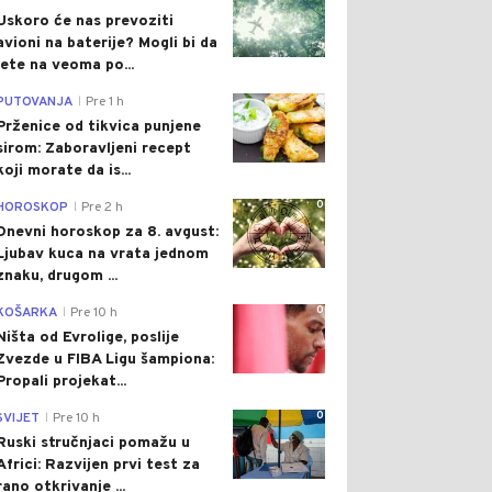
Uskoro će nas prevoziti
avioni na baterije? Mogli bi da
lete na veoma po...
0
PUTOVANJA
Pre 1 h
|
Prženice od tikvica punjene
sirom: Zaboravljeni recept
koji morate da is...
0
HOROSKOP
Pre 2 h
|
Dnevni horoskop za 8. avgust:
Ljubav kuca na vrata jednom
znaku, drugom ...
0
KOŠARKA
Pre 10 h
|
Ništa od Evrolige, poslije
Zvezde u FIBA Ligu šampiona:
Propali projekat...
0
SVIJET
Pre 10 h
|
Ruski stručnjaci pomažu u
Africi: Razvijen prvi test za
rano otkrivanje ...