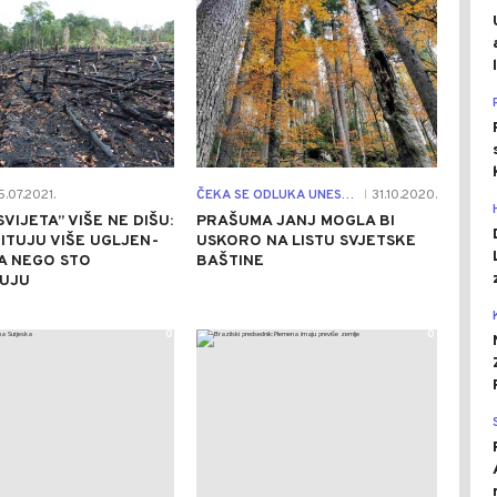
5.07.2021.
ČEKA SE ODLUKA UNESKA
31.10.2020.
|
VIJETA” VIŠE NE DIŠU:
PRAŠUMA JANJ MOGLA BI
ITUJU VIŠE UGLJEN-
USKORO NA LISTU SVJETSKE
A NEGO STO
BAŠTINE
UJU
0
0