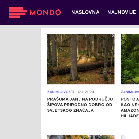
NASLOVNA
NAJNOVIJE
0
ZANIMLJIVOSTI
12.11.2024.
ZANIMLJI
|
PRAŠUMA ЈANJ NA PODRUČJU
POSTOJ
ŠIPOVA PRIRODNO DOBRO OD
KAO NEK
SVJETSKOG ZNAČAJA
AMAZON
HILJAD
1