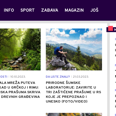
INFO
SPORT
ZABAVA
MAGAZIN
JOŠ
0
0
VOSTI
10.10.2023.
DA LISTE ZNALI?
21.03.2023.
|
|
ALA MREŽA PUTEVA
PRIRODNE ŠUMSKE
AD U GRČKOJ I RIMU:
LABORATORIJE: ZAVIRITE U
SKA PRAŠUMA SKRIVA
TRI ZAŠTIĆENE PRAŠUME U RS
E DREVNIH GRAĐEVINA
KOJE JE PREPOZNAO I
UNESKO (FOTO/VIDEO)
0
0