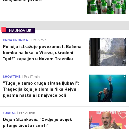
NAJNOVIJE
0
CRNA HRONIKA
Pre 6 min
|
Policija istražuje povezanost: Bačena
bomba na lokal u Vitezu, ukradeni
"golf" zapaljen u Novom Travniku
0
SHOWTIME
Pre 17 min
|
"Tuga je samo druga strana ljubavi":
Tragedija koja je slomila Nika Kejva i
pjesma nastala iz najveće boli
0
FUDBAL
Pre 21 min
|
Dejan Stanković: "Ovdje je uvijek
pitanje života i smrti"