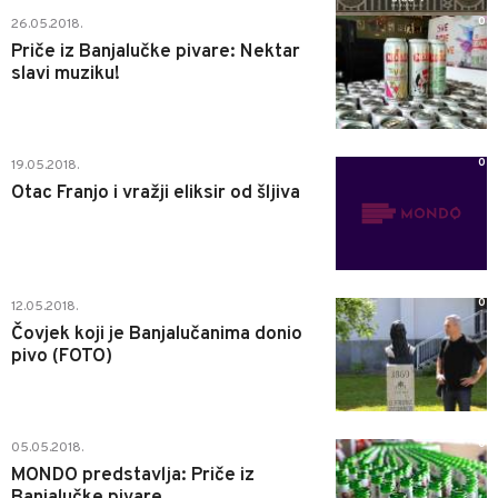
0
26.05.2018.
Priče iz Banjalučke pivare: Nektar
slavi muziku!
0
19.05.2018.
Otac Franjo i vražji eliksir od šljiva
0
12.05.2018.
Čovjek koji je Banjalučanima donio
pivo (FOTO)
0
05.05.2018.
MONDO predstavlja: Priče iz
Banjalučke pivare