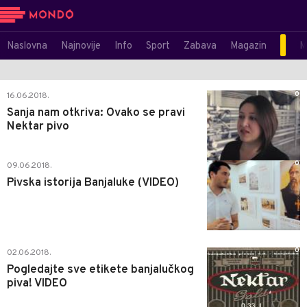
Naslovna
Najnovije
Info
Sport
Zabava
Magazin
M
0
16.06.2018.
Sanja nam otkriva: Ovako se pravi
Nektar pivo
0
09.06.2018.
Pivska istorija Banjaluke (VIDEO)
0
02.06.2018.
Pogledajte sve etikete banjalučkog
piva! VIDEO