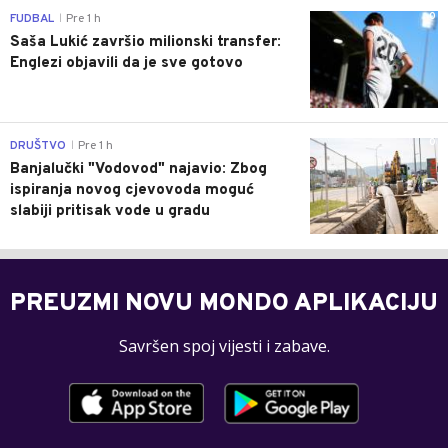
0
FUDBAL
Pre 1 h
|
Saša Lukić završio milionski transfer:
Englezi objavili da je sve gotovo
0
DRUŠTVO
Pre 1 h
|
Banjalučki "Vodovod" najavio: Zbog
ispiranja novog cjevovoda moguć
slabiji pritisak vode u gradu
PREUZMI NOVU MONDO APLIKACIJU
Savršen spoj vijesti i zabave.