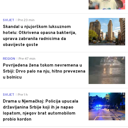
0
SVIJET
Pre 23 min
|
Skandal u njujorškom luksuznom
hotelu: Otkrivena opasna bakterija,
uprava zabranila radnicima da
obavijeste goste
0
REGION
Pre 47 min
|
Povrijeđena žena tokom nevremena u
Srbiji: Drvo palo na nju, hitno prevezena
u bolnicu
0
SVIJET
Pre 1 h
|
Drama u Njemačkoj: Policija upucala
državljanina Srbije koji ih je napao
lopatom, njegov brat automobilom
probio kordon