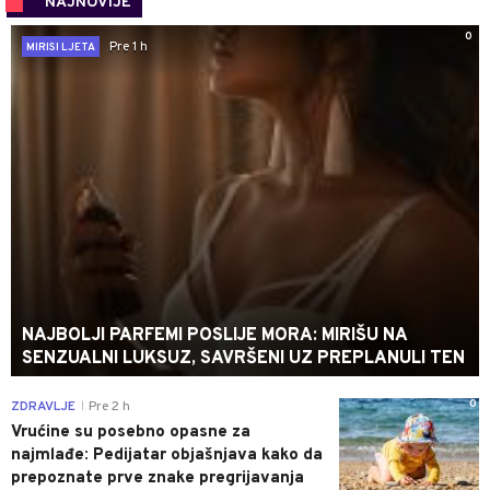
NAJNOVIJE
0
Pre 1 h
MIRISI LJETA
NAJBOLJI PARFEMI POSLIJE MORA: MIRIŠU NA
SENZUALNI LUKSUZ, SAVRŠENI UZ PREPLANULI TEN
0
ZDRAVLJE
Pre 2 h
|
Vrućine su posebno opasne za
najmlađe: Pedijatar objašnjava kako da
prepoznate prve znake pregrijavanja