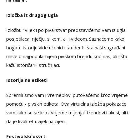
naftalina".
Izložba iz drugog ugla
Izložbu "Vijek i po pivarstva" predstavićemo vam iz ugla
posjetilaca, riječju, slikom, ali i videom. Saznaćemo kako
bogatu istoriju vide učenici i studenti, šta naši sugrađani
misle o najpopularnijem pivskom brendu kod nas, ali i šta
kažu istoričari i stručnjaci.
Istorija na etiketi
Spremili smo vam i vremeplov: putovaćemo kroz vrijeme
pomoću - pivskih etiketa. Ova virtuelna izložba pokazaće
vam kako su se kroz vrijeme mijenjali trendovi i ukusi, ali i
da je kvalitet uvijek na cijeni.
Festivalski osvrt