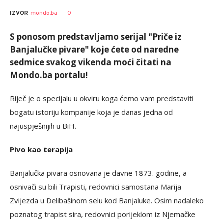
0
IZVOR
mondo.ba
S ponosom predstavljamo serijal "Priče iz
Banjalučke pivare" koje ćete od naredne
sedmice svakog vikenda moći čitati na
Mondo.ba portalu!
Riječ je o specijalu u okviru koga ćemo vam predstaviti
bogatu istoriju kompanije koja je danas jedna od
najuspješnijih u BiH.
Pivo kao terapija
Banjalučka pivara osnovana je davne 1873. godine, a
osnivači su bili Trapisti, redovnici samostana Marija
Zvijezda u Delibašinom selu kod Banjaluke. Osim nadaleko
poznatog trapist sira, redovnici porijeklom iz Njemačke