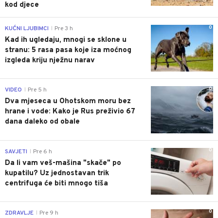
kod djece
0
KUĆNI LJUBIMCI
Pre 3 h
|
Kad ih ugledaju, mnogi se sklone u
stranu: 5 rasa pasa koje iza moćnog
izgleda kriju nježnu narav
0
VIDEO
Pre 5 h
|
Dva mjeseca u Ohotskom moru bez
hrane i vode: Kako je Rus preživio 67
dana daleko od obale
0
SAVJETI
Pre 6 h
|
Da li vam veš-mašina "skače" po
kupatilu? Uz jednostavan trik
centrifuga će biti mnogo tiša
0
ZDRAVLJE
Pre 9 h
|