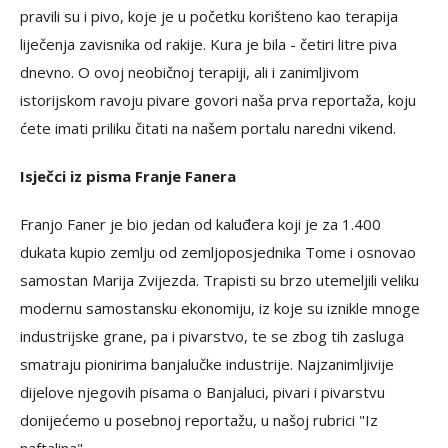
pravili su i pivo, koje je u početku korišteno kao terapija
liječenja zavisnika od rakije. Kura je bila - četiri litre piva
dnevno. O ovoj neobičnoj terapiji, ali i zanimljivom
istorijskom ravoju pivare govori naša prva reportaža, koju
ćete imati priliku čitati na našem portalu naredni vikend.
Isječci iz pisma Franje Fanera
Franjo Faner je bio jedan od kaluđera koji je za 1.400
dukata kupio zemlju od zemljoposjednika Tome i osnovao
samostan Marija Zvijezda. Trapisti su brzo utemeljili veliku
modernu samostansku ekonomiju, iz koje su iznikle mnoge
industrijske grane, pa i pivarstvo, te se zbog tih zasluga
smatraju pionirima banjalučke industrije. Najzanimljivije
dijelove njegovih pisama o Banjaluci, pivari i pivarstvu
donijećemo u posebnoj reportažu, u našoj rubrici "Iz