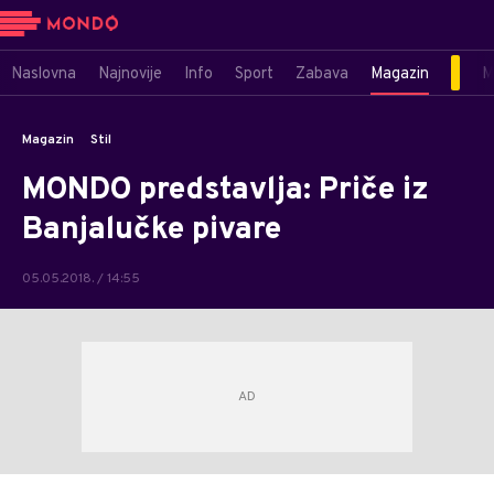
Naslovna
Najnovije
Info
Sport
Zabava
Magazin
M
Magazin
Stil
MONDO predstavlja: Priče iz
Banjalučke pivare
05.05.2018. / 14:55