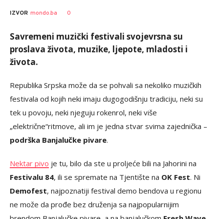
Vesna
AUTOR
0
IZVOR
mondo.ba
Kerkez
Savremeni muzički festivali svojevrsna su
proslava života, muzike, ljepote, mladosti i
života.
Republika Srpska može da se pohvali sa nekoliko muzičkih
festivala od kojih neki imaju dugogodišnju tradiciju, neki su
tek u povoju, neki njeguju rokenrol, neki više
„električne“ritmove, ali im je jedna stvar svima zajednička –
podrška Banjalučke pivare
.
Nektar pivo
je tu, bilo da ste u proljeće bili na Jahorini na
Festivalu 84
, ili se spremate na Tjentište na
OK Fest
. Ni
Demofest
, najpoznatiji festival demo bendova u regionu
ne može da prođe bez druženja sa najpopularnijim
brendom Banjalučke pivare, a na banjalučkom
Fresh Wave