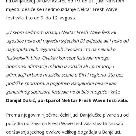
na banjalučkoj tvrđavi Kastel, od 19. do 21. jula. Na istom
mjestu desiće se i sedmo izdanje Nektar Fresh Wave
festivala, i to od 9. do 12. avgusta.
„U svom sedmom izdanju Nektar Fresh Wave festival
ugosti
ć
e neke od najve
ć
ih svjetskih DJ zvijezda ali i neke od
najpopularnijih regionalnih izvođača i to na nekoliko
festivalskih bina. Ovakav koncept festivala mnogo
doprinosi afirmaciji mladih izvođača ali i promociji i
afirmaciji urbane muzičke scene u BiH i regionu, što bez
podrške sponzora, a pogotovo Banjalučke pivare kao
generalnog sponzora festivala ne bi bilo moguće“,
kaže
Danijel Dakić, portparol Nektar Fresh Wave festivala.
Prema njegovim riječima, čelni ljudi Banjalučke pivare su od
početka održavanja Fresh Wave festivala shvatili smisao
održavanja jednog ovakvo velikog događaja u Banjaluci.