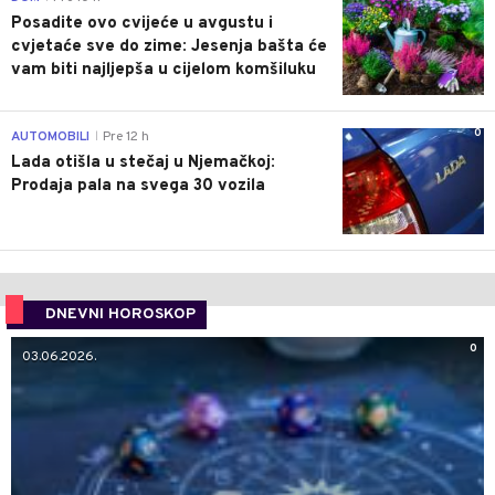
Posadite ovo cvijeće u avgustu i
cvjetaće sve do zime: Jesenja bašta će
vam biti najljepša u cijelom komšiluku
0
AUTOMOBILI
Pre 12 h
|
Lada otišla u stečaj u Njemačkoj:
Prodaja pala na svega 30 vozila
DNEVNI HOROSKOP
0
03.06.2026.