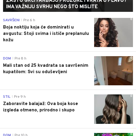
ZAŠTO GRCI FARBAJU PROZORE I VRATA U PLAVO?
IMA VAŽNIJU SVRHU NEGO ŠTO MISLITE
0
SAVRŠENI
Pre 6 h
|
Boja noktiju koja će dominirati u
avgustu: Stoji svima i ističe preplanulu
kožu
0
DOM
Pre 8 h
|
Mali stan od 25 kvadrata sa savršenim
kupatilom: Svi su oduševljeni
0
STIL
Pre 9 h
|
Zaboravite balajaž: Ova boja kose
izgleda otmeno, prirodno i skupo
0
DOM
Pre 10 h
|