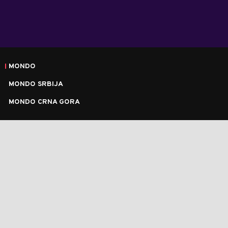
MONDO
MONDO SRBIJA
MONDO CRNA GORA
O NAMA
MARKETING
IMPRESUM
KONTAKT
POLITIKA O KOLAČIĆIMA
ARHIVA
POLITIKA PRIVATNOSTI
PRAVILA I USLOVI KORIŠĆENJA
m:tel
©
2026
Mondo
Sva prava zadržana.