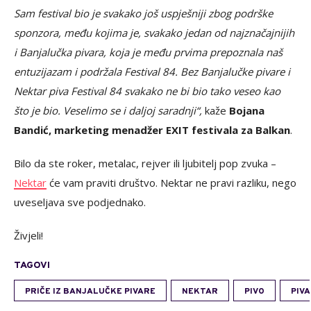
Sam festival bio je svakako još uspješniji zbog podrške
sponzora
, među kojima je, svakako jedan od najznačajnijih
i Banjalučka pivara, koja je među prvima prepoznala naš
entuzijazam i podržala Festival 84. Bez Banjalučke pivare i
Nektar piva Festival 84 svakako ne bi bio tako veseo kao
što je bio. Veselimo se i daljoj saradnji“,
kaže
Bojana
Bandić, marketing menadžer EXIT festivala za Balkan
.
Bilo da ste roker, metalac, rejver ili ljubitelj pop zvuka –
Nektar
će vam praviti društvo. Nektar ne pravi razliku, nego
uveseljava sve podjednako.
Živjeli!
TAGOVI
PRIČE IZ BANJALUČKE PIVARE
NEKTAR
PIVO
PIV