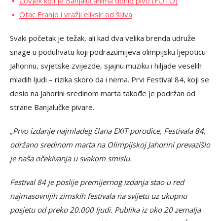
Čovjek koji je Banjalučanima donio pivo (FOTO)
Otac Franjo i vražji eliksir od šljiva
Svaki početak je težak, ali kad dva velika brenda udruže
snage u poduhvatu koji podrazumijeva olimpijsku ljepoticu
Jahorinu, svjetske zvijezde, sjajnu muziku i hiljade veselih
mladih ljudi – rizika skoro da i nema. Prvi Festival 84, koji se
desio na Jahorini sredinom marta takođe je podržan od
strane Banjalučke pivare.
„Prvo izdanje najmlađeg člana EXIT porodice, Festivala 84,
održano sredinom marta na Olimpijskoj Jahorini prevazišlo
je naša očekivanja u svakom smislu.
Festival 84 je poslije premijernog izdanja stao u red
najmasovnijih zimskih festivala na svijetu uz ukupnu
posjetu od preko 20.000 ljudi. Publika iz oko 20 zemalja