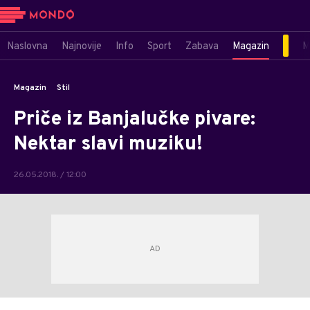
Naslovna
Najnovije
Info
Sport
Zabava
Magazin
M
Magazin
Stil
Priče iz Banjalučke pivare:
Nektar slavi muziku!
26.05.2018. / 12:00