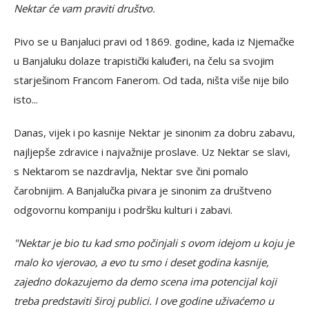
Nektar će vam praviti društvo.
Pivo se u Banjaluci pravi od 1869. godine, kada iz Njemačke
u Banjaluku dolaze trapistički kaluđeri, na čelu sa svojim
starješinom Francom Fanerom. Od tada, ništa više nije bilo
isto...
Danas, vijek i po kasnije Nektar je sinonim za dobru zabavu,
najljepše zdravice i najvažnije proslave. Uz Nektar se slavi,
s Nektarom se nazdravlja, Nektar sve čini pomalo
čarobnijim. A Banjalučka pivara je sinonim za društveno
odgovornu kompaniju i podršku kulturi i zabavi.
"Nektar je bio tu kad smo počinjali s ovom idejom u koju je
malo ko vjerovao, a evo tu smo i deset godina kasnije,
zajedno dokazujemo da demo scena ima potencijal koji
treba predstaviti široj publici. I ove godine uživaćemo u