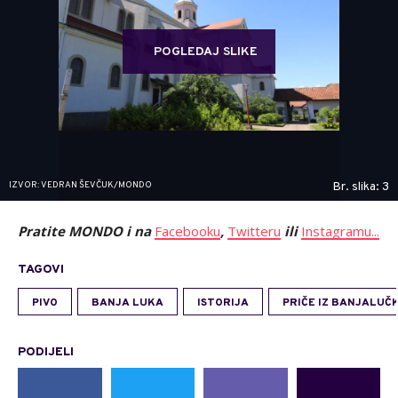
POGLEDAJ SLIKE
IZVOR: VEDRAN ŠEVČUK/MONDO
Br. slika: 3
Pratite MONDO i na
Facebooku
,
Twitteru
ili
Instagramu...
TAGOVI
PIVO
BANJA LUKA
ISTORIJA
PRIČE IZ BANJALUČ
PODIJELI