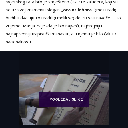
svjetskog rata bilo je smješteno čak 216 kaluđera, koji su
se uz svoj znameniti slogan
„ora et labora
“
(moli i radi)
budili u dva ujutro i radili (i molili se) do 20 sati naveče. U to
vrijeme, Marija zvijezda je bio najveći, najbrojniji i
najnapredniji trapistički manastir, a u njemu je bilo čak 13
nacionalnosti.
POGLEDAJ SLIKE