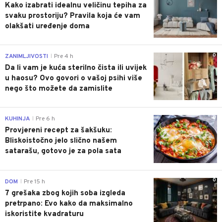
Kako izabrati idealnu veličinu tepiha za
svaku prostoriju? Pravila koja će vam
olakšati uređenje doma
0
ZANIMLJIVOSTI
Pre 4 h
|
Da li vam je kuća sterilno čista ili uvijek
u haosu? Ovo govori o vašoj psihi više
nego što možete da zamislite
0
KUHINJA
Pre 6 h
|
Provjereni recept za šakšuku:
Bliskoistočno jelo slično našem
satarašu, gotovo je za pola sata
0
DOM
Pre 15 h
|
7 grešaka zbog kojih soba izgleda
pretrpano: Evo kako da maksimalno
iskoristite kvadraturu