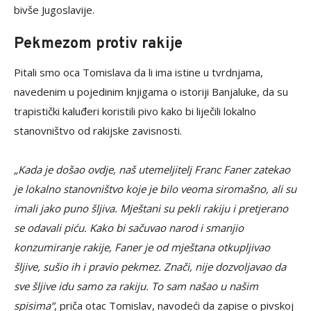
bivše Jugoslavije.
Pekmezom protiv rakije
Pitali smo oca Tomislava da li ima istine u tvrdnjama,
navedenim u pojedinim knjigama o istoriji Banjaluke, da su
trapistički kaluđeri koristili pivo kako bi liječili lokalno
stanovništvo od rakijske zavisnosti.
„Kada je došao ovdje, naš utemeljitelj Franc Faner zatekao
je lokalno stanovništvo koje je bilo veoma siromašno, ali su
imali jako puno šljiva. Mještani su pekli rakiju i pretjerano
se odavali piću. Kako bi sačuvao narod i smanjio
konzumiranje rakije, Faner je od mještana otkupljivao
šljive, sušio ih i pravio pekmez. Znači, nije dozvoljavao da
sve šljive idu samo za rakiju. To sam našao u našim
spisima“
, priča otac Tomislav, navodeći da zapise o pivskoj