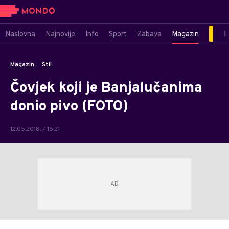
Naslovna
Najnovije
Info
Sport
Zabava
Magazin
M
Magazin
Stil
Čovjek koji je Banjalučanima
donio pivo (FOTO)
12.05.2018. / 16:21