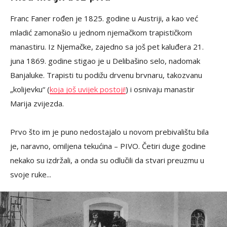
Franc Faner rođen je 1825. godine u Austriji, a kao već
mladić zamonašio u jednom njemačkom trapističkom
manastiru. Iz Njemačke, zajedno sa još pet kaluđera 21.
juna 1869. godine stigao je u Delibašino selo, nadomak
Banjaluke. Trapisti tu podižu drvenu brvnaru, takozvanu
„kolijevku“ (
koja još uvijek postoji!
) i osnivaju manastir
Marija zvijezda.
Prvo što im je puno nedostajalo u novom prebivalištu bila
je, naravno, omiljena tekućina – PIVO. Četiri duge godine
nekako su izdržali, a onda su odlučili da stvari preuzmu u
svoje ruke...