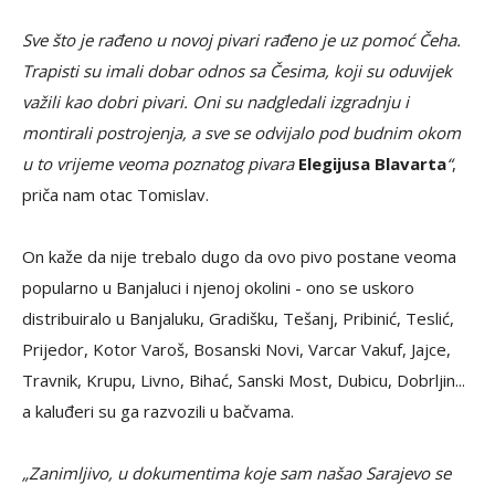
Sve što je rađeno u novoj pivari rađeno je uz pomoć Čeha.
Trapisti su imali dobar odnos sa Česima, koji su oduvijek
važili kao dobri pivari. Oni su nadgledali izgradnju i
montirali postrojenja, a sve se odvijalo pod budnim okom
u to vrijeme veoma poznatog pivara
Elegijusa Blavarta
“
,
priča nam otac Tomislav.
On kaže da nije trebalo dugo da ovo pivo postane veoma
popularno u Banjaluci i njenoj okolini - ono se uskoro
distribuiralo u Banjaluku, Gradišku, Tešanj, Pribinić, Teslić,
Prijedor, Kotor Varoš, Bosanski Novi, Varcar Vakuf, Jajce,
Travnik, Krupu, Livno, Bihać, Sanski Most, Dubicu, Dobrljin...
a kaluđeri su ga razvozili u bačvama.
„Zanimljivo, u dokumentima koje sam našao Sarajevo se