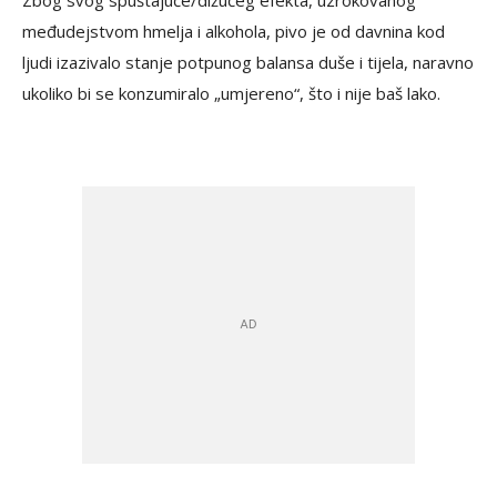
Zbog svog spuštajuće/dižućeg efekta, uzrokovanog
međudejstvom hmelja i alkohola, pivo je od davnina kod
ljudi izazivalo stanje potpunog balansa duše i tijela, naravno
ukoliko bi se konzumiralo „umjereno“, što i nije baš lako.