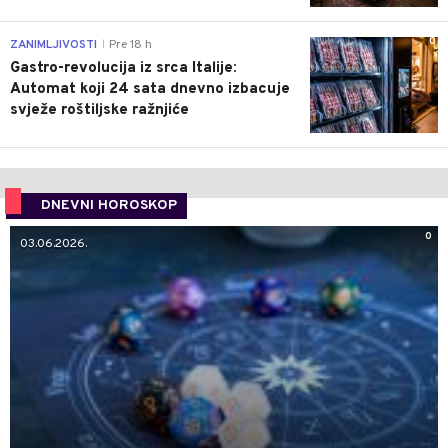
0
ZANIMLJIVOSTI
Pre 18 h
|
Gastro-revolucija iz srca Italije:
Automat koji 24 sata dnevno izbacuje
svježe roštiljske ražnjiće
DNEVNI HOROSKOP
0
03.06.2026.