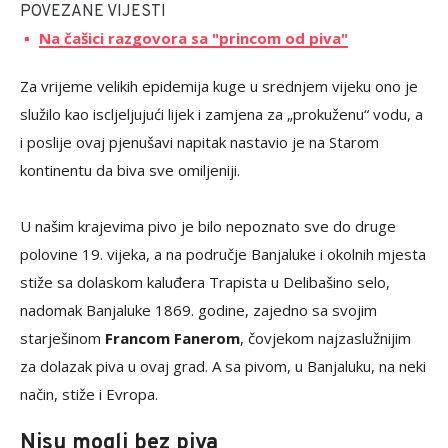
POVEZANE VIJESTI
Na čašici razgovora sa "princom od piva"
Za vrijeme velikih epidemija kuge u srednjem vijeku ono je
služilo kao iscljeljujući lijek i zamjena za „prokuženu“ vodu, a
i poslije ovaj pjenušavi napitak nastavio je na Starom
kontinentu da biva sve omiljeniji.
U našim krajevima pivo je bilo nepoznato sve do druge
polovine 19. vijeka, a na područje Banjaluke i okolnih mjesta
stiže sa dolaskom kaluđera Trapista u Delibašino selo,
nadomak Banjaluke 1869. godine, zajedno sa svojim
starješinom
Francom Fanerom
, čovjekom najzaslužnijim
za dolazak piva u ovaj grad. A sa pivom, u Banjaluku, na neki
način, stiže i Evropa.
Nisu mogli bez piva