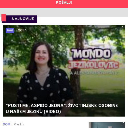
POŠALJI
NAJNOVIJE
0
Pre 1 h
100!
"PUSTI ME, ASPIDO JEDNA": ŽIVOTINJSKE OSOBINE
U NAŠEM JEZIKU (VIDEO)
0
DOM
Pre 1 h
|