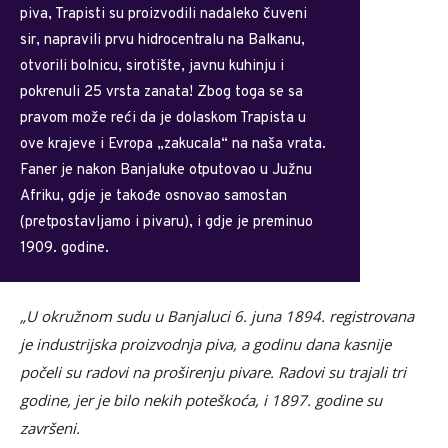
piva, Trapisti su proizvodili nadaleko čuveni
sir, napravili prvu hidrocentralu na Balkanu,
otvorili bolnicu, sirotište, javnu kuhinju i
pokrenuli 25 vrsta zanata! Zbog toga se sa
pravom može reći da je dolaskom Trapista u
ove krajeve i Evropa „zakucala“ na naša vrata.
Faner je nakon Banjaluke otputovao u Južnu
Afriku, gdje je takođe osnovao samostan
(pretpostavljamo i pivaru), i gdje je preminuo
1909. godine.
„U okružnom sudu u Banjaluci 6. juna 1894. registrovana
je industrijska proizvodnja piva, a godinu dana kasnije
počeli su radovi na proširenju pivare. Radovi su trajali tri
godine, jer je bilo nekih poteškoća, i 1897. godine su
završeni.