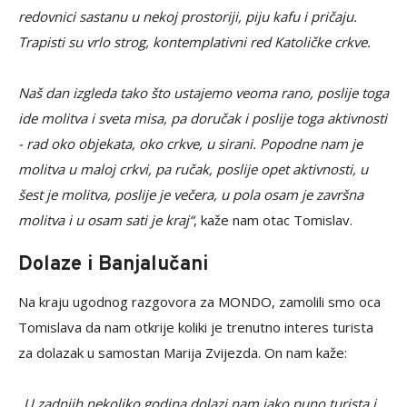
redovnici sastanu u nekoj prostoriji, piju kafu i pričaju.
Trapisti su vrlo strog, kontemplativni red Katoličke crkve.
Naš dan izgleda tako što ustajemo veoma rano, poslije toga
ide molitva i sveta misa, pa doručak i poslije toga aktivnosti
- rad oko objekata, oko crkve, u sirani. Popodne nam je
molitva u maloj crkvi, pa ručak, poslije opet aktivnosti, u
šest je molitva, poslije je večera, u pola osam je završna
molitva i u osam sati je kraj“
, kaže nam otac Tomislav.
Dolaze i Banjalučani
Na kraju ugodnog razgovora za MONDO, zamolili smo oca
Tomislava da nam otkrije koliki je trenutno interes turista
za dolazak u samostan Marija Zvijezda. On nam kaže:
„U zadnjih nekoliko godina dolazi nam jako puno turista i