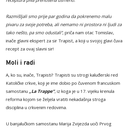
Razmišljali smo prije par godina da pokrenemo malu
pivaru za svoje potreba, ali nemamo ni prostora ni ljudi za
tako nešto, pa smo odustali“
, priča nam otac Tomislav,
inače glavni ekspert za sir Trapist, a koji u svojoj glavi čuva
recept za ovaj slavni sir!
Moli i radi
A, ko su, inače, Trapisti? Trapisti su strogi kaluđerski red
Katoličke crkve, koji je ime dobio po čuvenom francuskom
samostanu
„
La Trappe
“
, iz koga je u 17. vijeku krenula
reforma kojom se željela vratiti nekadašnja stroga
disciplina u crkvenim redovima.
U banjalučkom samostanu Marija Zvijezda uoči Prvog