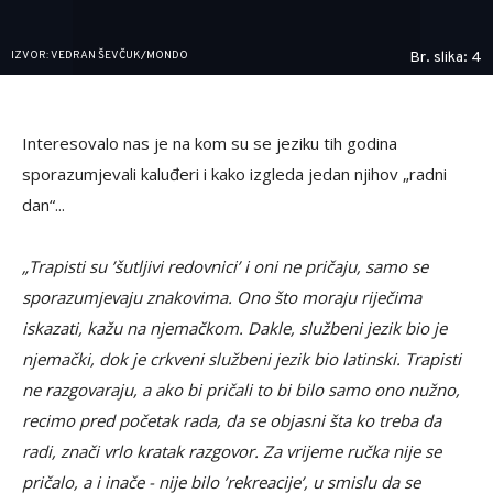
IZVOR: VEDRAN ŠEVČUK/MONDO
Br. slika: 4
Interesovalo nas je na kom su se jeziku tih godina
sporazumjevali kaluđeri i kako izgleda jedan njihov „radni
dan“...
„Trapisti su ’šutljivi redovnici’ i oni ne pričaju, samo se
sporazumjevaju znakovima. Ono što moraju riječima
iskazati, kažu na njemačkom. Dakle, službeni jezik bio je
njemački, dok je crkveni službeni jezik bio latinski. Trapisti
ne razgovaraju, a ako bi pričali to bi bilo samo ono nužno,
recimo pred početak rada, da se objasni šta ko treba da
radi, znači vrlo kratak razgovor. Za vrijeme ručka nije se
pričalo, a i inače - nije bilo ’rekreacije’, u smislu da se