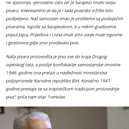
ne spominje, vjerovatno zato jer je Sarajevo imalo svoju
pivaru. Interesantno je da je i tada pivarsko tržište bilo
podijeljeno. Naš samostan imao je problema sa postojećim
pivarama, najviše sa Sarajevskom, a u
nekim gradovima
poput Jajca, Prijedora i Livna imali smo svoje male trgovine
i gostionice gdje smo prodavalo pivo.
Naša pivara proizvodila je pivo sve do kraja Drugog
svjetskog rata, a poslije konfiskacije samostanske imovine
1946. godine ona prelazi u nadležnost ministarstva
poljoprivrede Narodne republike BiH. Konačno 1947.
godine prestaje se sa trapističkom tradicijom proizvodnje
piva“
, priča nam otac Tomislav.