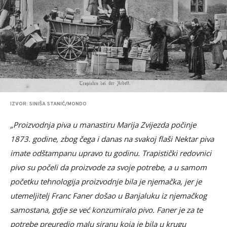
IZVOR: SINIŠA STANIĆ/MONDO
„Proizvodnja piva u manastiru Marija Zvijezda počinje
1873. godine, zbog čega i danas na svakoj flaši Nektar piva
imate odštampanu upravo tu godinu. Trapistički redovnici
pivo su počeli da proizvode za svoje potrebe, a u samom
početku tehnologija proizvodnje bila je njemačka, jer je
utemeljitelj Franc Faner došao u Banjaluku iz njemačkog
samostana, gdje se već konzumiralo pivo. Faner je za te
potrebe preuredio malu siranu koja je bila u krugu