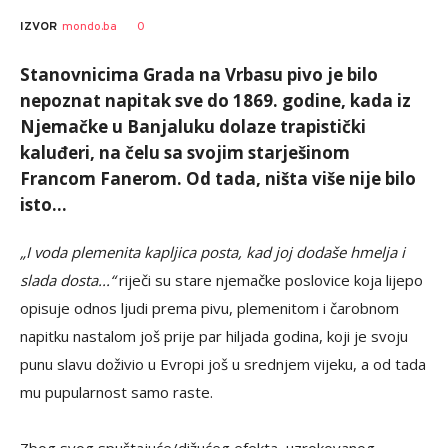
Siniša
AUTOR
0
IZVOR
mondo.ba
Stanić
Stanovnicima Grada na Vrbasu pivo je bilo
nepoznat napitak sve do 1869. godine, kada iz
Njemačke u Banjaluku dolaze trapistički
kaluđeri, na čelu sa svojim starješinom
Francom Fanerom. Od tada, ništa više nije bilo
isto...
„I voda plemenita kapljica posta, kad joj dodaše hmelja i
slada dosta...“
riječi su stare njemačke poslovice koja lijepo
opisuje odnos ljudi prema pivu, plemenitom i čarobnom
napitku nastalom još prije par hiljada godina, koji je svoju
punu slavu doživio u Evropi još u srednjem vijeku, a od tada
mu pupularnost samo raste.