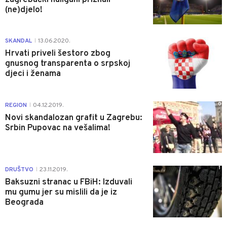
(ne)djelo!
0
SKANDAL
13.06.2020.
|
Hrvati priveli šestoro zbog
gnusnog transparenta o srpskoj
djeci i ženama
0
REGION
04.12.2019.
|
Novi skandalozan grafit u Zagrebu:
Srbin Pupovac na vešalima!
1
DRUŠTVO
23.11.2019.
|
Baksuzni stranac u FBiH: Izduvali
mu gumu jer su mislili da je iz
Beograda