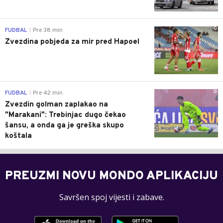
0
FUDBAL
Pre 38 min
|
Zvezdina pobjeda za mir pred Hapoel
0
FUDBAL
Pre 42 min
|
Zvezdin golman zaplakao na
"Marakani": Trebinjac dugo čekao
šansu, a onda ga je greška skupo
koštala
PREUZMI NOVU MONDO APLIKACIJU
Savršen spoj vijesti i zabave.