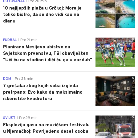
0
PUTOVANJA
Pre 20 min
|
10 najljepših plaža u Grčkoj: More je
toliko bistro, da se dno vidi kao na
dlanu
0
FUDBAL
Pre 21 min
|
Planirano Mesijevo ubistvo na
Svjetskom prvenstvu, FBI obaviješten:
"Ući ću na stadion i dići ću ga u vazduh"
0
DOM
Pre 28 min
|
7 grešaka zbog kojih soba izgleda
pretrpano: Evo kako da maksimalno
iskoristite kvadraturu
0
SVIJET
Pre 29 min
|
Eksplozija gasa na muzičkom festivalu
u Njemačkoj: Povrijeđeno deset osoba