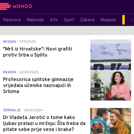
Naslovna
Najnovije
Info
Sport
Zabava
Magazin
M
0
REGION
07.11.2025.
|
"Mrš iz Hrvatske": Novi grafiti
protiv Srba u Splitu
1
REGION
22.05.2025.
|
Profesorica splitske gimnazije
vrijeđala učenike nazivajući ih
Srbima
0
ZDRAVLJE
04.12.2024.
|
Dr Vladeta Jerotić o tome kako
ljubav prelazi u mržnju: Šta treba da
pitate sebe prije veze i braka?