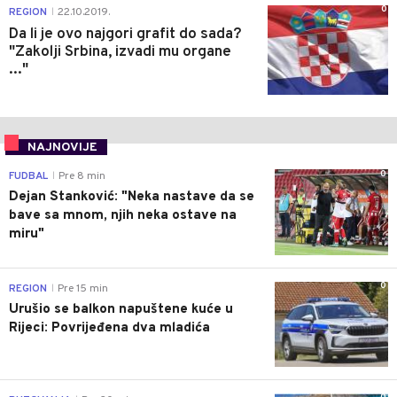
0
REGION
22.10.2019.
|
Da li je ovo najgori grafit do sada?
"Zakolji Srbina, izvadi mu organe
..."
NAJNOVIJE
0
FUDBAL
Pre 8 min
|
Dejan Stanković: "Neka nastave da se
bave sa mnom, njih neka ostave na
miru"
0
REGION
Pre 15 min
|
Urušio se balkon napuštene kuće u
Rijeci: Povrijeđena dva mladića