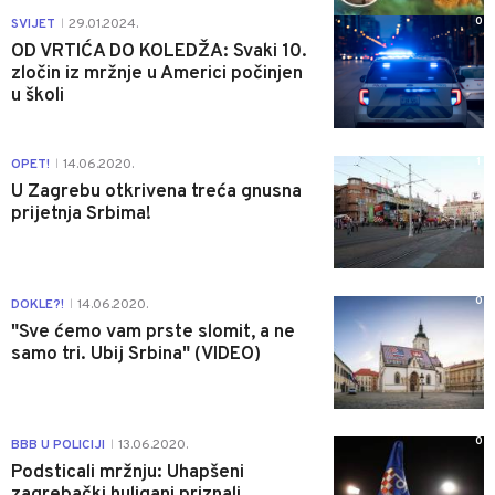
0
SVIJET
29.01.2024.
|
OD VRTIĆA DO KOLEDŽA: Svaki 10.
zločin iz mržnje u Americi počinjen
u školi
1
OPET!
14.06.2020.
|
U Zagrebu otkrivena treća gnusna
prijetnja Srbima!
0
DOKLE?!
14.06.2020.
|
"Sve ćemo vam prste slomit, a ne
samo tri. Ubij Srbina" (VIDEO)
0
BBB U POLICIJI
13.06.2020.
|
Podsticali mržnju: Uhapšeni
zagrebački huligani priznali