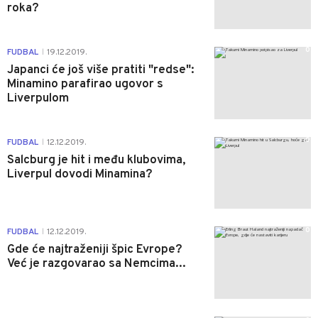
roka?
0
FUDBAL
19.12.2019.
|
Japanci će još više pratiti "redse":
Minamino parafirao ugovor s
Liverpulom
0
FUDBAL
12.12.2019.
|
Salcburg je hit i među klubovima,
Liverpul dovodi Minamina?
0
FUDBAL
12.12.2019.
|
Gde će najtraženiji špic Evrope?
Već je razgovarao sa Nemcima...