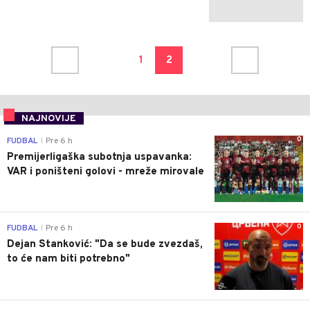
1
2
NAJNOVIJE
0
FUDBAL
Pre 6 h
|
Premijerligaška subotnja uspavanka:
VAR i poništeni golovi - mreže mirovale
0
FUDBAL
Pre 6 h
|
Dejan Stanković: "Da se bude zvezdaš,
to će nam biti potrebno"