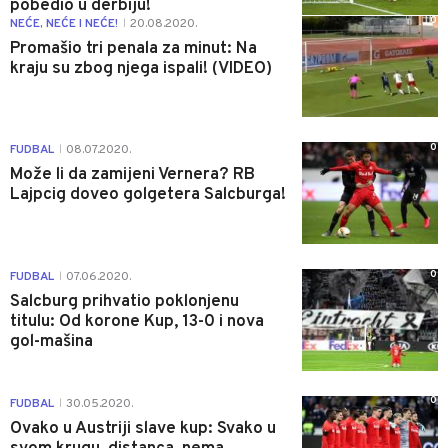
pobedio u derbiju!
0
NEĆE, NEĆE I NEĆE!
20.08.2020.
|
Promašio tri penala za minut: Na
kraju su zbog njega ispali! (VIDEO)
0
FUDBAL
08.07.2020.
|
Može li da zamijeni Vernera? RB
Lajpcig doveo golgetera Salcburga!
0
FUDBAL
07.06.2020.
|
Salcburg prihvatio poklonjenu
titulu: Od korone Kup, 13-0 i nova
gol-mašina
0
FUDBAL
30.05.2020.
|
Ovako u Austriji slave kup: Svako u