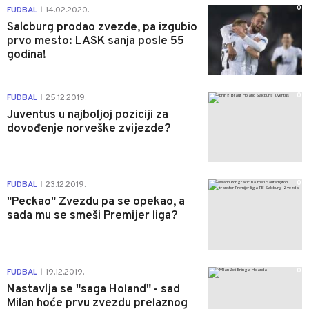
0
FUDBAL
14.02.2020.
|
Salcburg prodao zvezde, pa izgubio
prvo mesto: LASK sanja posle 55
godina!
0
FUDBAL
25.12.2019.
|
Juventus u najboljoj poziciji za
dovođenje norveške zvijezde?
0
FUDBAL
23.12.2019.
|
"Peckao" Zvezdu pa se opekao, a
sada mu se smeši Premijer liga?
0
FUDBAL
19.12.2019.
|
Nastavlja se "saga Holand" - sad
Milan hoće prvu zvezdu prelaznog