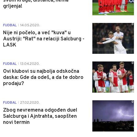
svom krugu, distanca, nema
grljenja!
0
FUDBAL
14.05.2020.
|
Nije ni počelo, a već "kuva" u
Austriji: "Rat" na relaciji Salcburg -
LASK
0
FUDBAL
13.04.2020.
|
Ovi klubovi su najbolja odskočna
daska: Gde da odeš, a da te dobro
prodaju?
0
FUDBAL
27.02.2020.
|
Zbog nevremena odgođen duel
Salcburga i Ajntrahta, saopšten
novi termin