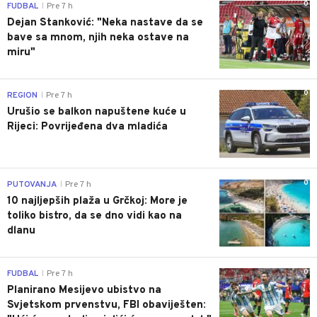
0
FUDBAL
Pre 7 h
|
Dejan Stanković: "Neka nastave da se
bave sa mnom, njih neka ostave na
miru"
0
REGION
Pre 7 h
|
Urušio se balkon napuštene kuće u
Rijeci: Povrijeđena dva mladića
0
PUTOVANJA
Pre 7 h
|
10 najljepših plaža u Grčkoj: More je
toliko bistro, da se dno vidi kao na
dlanu
0
FUDBAL
Pre 7 h
|
Planirano Mesijevo ubistvo na
Svjetskom prvenstvu, FBI obaviješten: