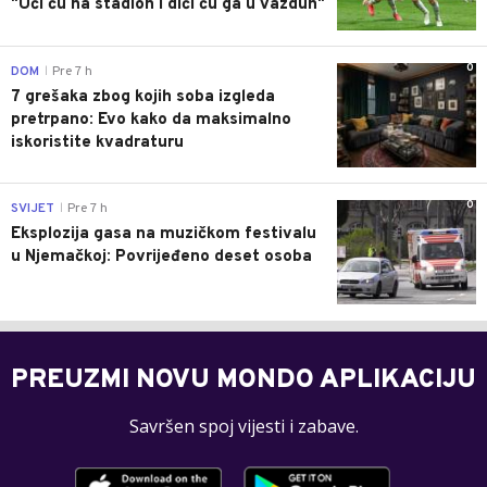
"Ući ću na stadion i dići ću ga u vazduh"
0
DOM
Pre 7 h
|
7 grešaka zbog kojih soba izgleda
pretrpano: Evo kako da maksimalno
iskoristite kvadraturu
0
SVIJET
Pre 7 h
|
Eksplozija gasa na muzičkom festivalu
u Njemačkoj: Povrijeđeno deset osoba
PREUZMI NOVU MONDO APLIKACIJU
Savršen spoj vijesti i zabave.