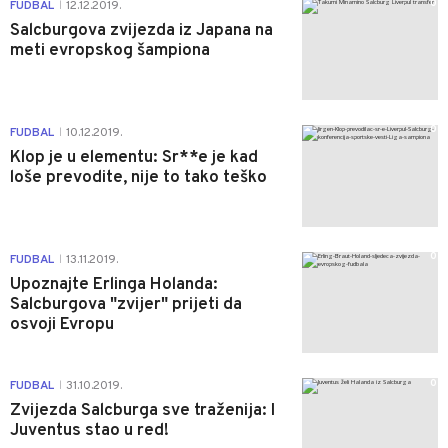
0
FUDBAL
12.12.2019.
|
Salcburgova zvijezda iz Japana na
meti evropskog šampiona
0
FUDBAL
10.12.2019.
|
Klop je u elementu: Sr**e je kad
loše prevodite, nije to tako teško
0
FUDBAL
13.11.2019.
|
Upoznajte Erlinga Holanda:
Salcburgova "zvijer" prijeti da
osvoji Evropu
0
FUDBAL
31.10.2019.
|
Zvijezda Salcburga sve traženija: I
Juventus stao u red!