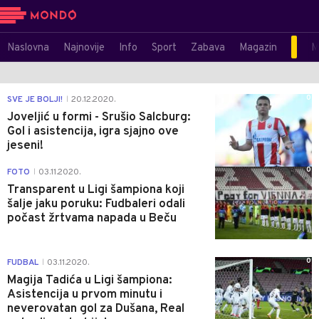
Naslovna
Najnovije
Info
Sport
Zabava
Magazin
M
0
SVE JE BOLJI!
20.12.2020.
|
Joveljić u formi - Srušio Salcburg:
Gol i asistencija, igra sjajno ove
jeseni!
0
FOTO
03.11.2020.
|
Transparent u Ligi šampiona koji
šalje jaku poruku: Fudbaleri odali
počast žrtvama napada u Beču
0
FUDBAL
03.11.2020.
|
Magija Tadića u Ligi šampiona:
Asistencija u prvom minutu i
neverovatan gol za Dušana, Real