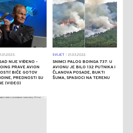
0
0
1.01.2023.
SVIJET
21.03.2022.
|
AD NIJE VIĐENO -
SNIMCI PALOG BOINGA 737: U
BOING PRAVE AVION
AVIONU JE BILO 132 PUTNIKA I
STI! BIĆE GOTOV
ČLANOVA POSADE, BUKTI
ODINE, PREDNOSTI SU
ŠUMA, SPASIOCI NA TERENU
E (VIDEO)
0