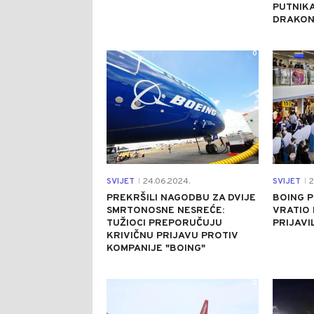
PUTNIKA
DRAKON
0
SVIJET
24.06.2024.
SVIJET
2
|
|
PREKRŠILI NAGODBU ZA DVIJE
BOING P
SMRTONOSNE NESREĆE:
VRATIO 
TUŽIOCI PREPORUČUJU
PRIJAVI
KRIVIČNU PRIJAVU PROTIV
KOMPANIJE "BOING"
0