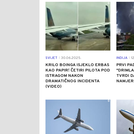
0
SVIJET
30.06.2025.
INDIJA
12
|
|
KRILO BOINGA ISJEKLO ERBAS
PRVI PAD
KAO PAPIR! ČETIRI PILOTA POD
"DRIMLA
ISTRAGOM NAKON
TVRDI D
DRAMATIČNOG INCIDENTA
NAMJERA
(VIDEO)
0