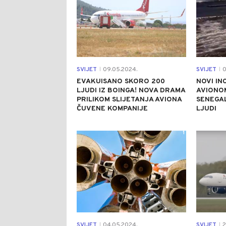
SVIJET
09.05.2024.
SVIJET
0
|
|
EVAKUISANO SKORO 200
NOVI IN
LJUDI IZ BOINGA! NOVA DRAMA
AVIONOM
PRILIKOM SLIJETANJA AVIONA
SENEGAL
ČUVENE KOMPANIJE
LJUDI
1
SVIJET
04.05.2024.
SVIJET
2
|
|