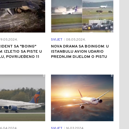
9.05.2024.
SVIJET
08.05.2024.
|
CIDENT SA "BOING"
NOVA DRAMA SA BOINGOM: U
: IZLETIO SA PISTE U
ISTANBULU AVION UDARIO
U, POVRIJEĐENO 11
PREDNJIM DIJELOM O PISTU
0
0
6.04.2024.
SVIJET
16.03.2024.
|