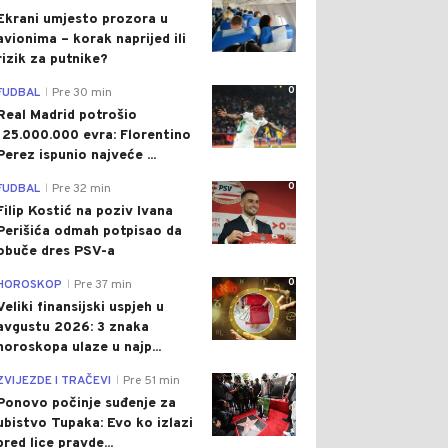
Ekrani umjesto prozora u
avionima – korak naprijed ili
rizik za putnike?
0
FUDBAL
Pre 30 min
|
Real Madrid potrošio
125.000.000 evra: Florentino
Perez ispunio najveće ...
0
FUDBAL
Pre 32 min
|
Filip Kostić na poziv Ivana
Perišića odmah potpisao da
obuče dres PSV-a
0
HOROSKOP
Pre 37 min
|
Veliki finansijski uspjeh u
avgustu 2026: 3 znaka
horoskopa ulaze u najp...
0
ZVIJEZDE I TRAČEVI
Pre 51 min
|
Ponovo počinje suđenje za
ubistvo Tupaka: Evo ko izlazi
pred lice pravde...