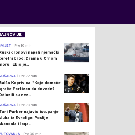
NAJNOVIJE
0
SVIJET
Pre 10 min
|
Ruski dronovi napali njemački
teretni brod: Drama u Crnom
moru, izbio je...
0
KOŠARKA
Pre 22 min
|
Balša Koprivica: "Koje domaće
igrače Partizan da dovede?
Odlazili su nez...
0
KOŠARKA
Pre 23 min
|
Toni Parker najavio istupanje
kluba iz Evrolige: Poslije
skandala i laga...
0
PUTOVANJA
Pre 30 min
|