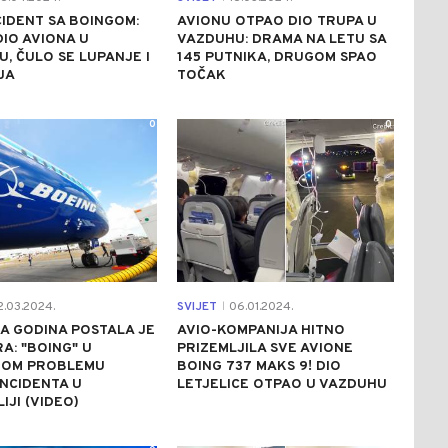
CIDENT SA BOINGOM:
AVIONU OTPAO DIO TRUPA U
IO AVIONA U
VAZDUHU: DRAMA NA LETU SA
, ČULO SE LUPANJE I
145 PUTNIKA, DRUGOM SPAO
JA
TOČAK
0
0
2.03.2024.
SVIJET
06.01.2024.
|
A GODINA POSTALA JE
AVIO-KOMPANIJA HITNO
A: "BOING" U
PRIZEMLJILA SVE AVIONE
NOM PROBLEMU
BOING 737 MAKS 9! DIO
NCIDENTA U
LETJELICE OTPAO U VAZDUHU
IJI (VIDEO)