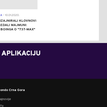
JA
10.01.2020.
|
IZAJNIRALI KLOVNOVI
EDALI MAJMUNI:
 BOINGA O "737-MAX"
 APLIKACIJU
ondo Crna Gora
ajnovije
nfo