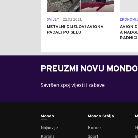
SVIJET
22.02.2021.
EKONOMI
|
METALNI DIJELOVI AVIONA
AVION D
PADALI PO SELU
A NADGL
RADNICI
PREUZMI NOVU MONDO
Savršen spoj vijesti i zabave.
Mondo
Mondo Srbija
M
Najnovije
Korona
N
Korona
Sport
I