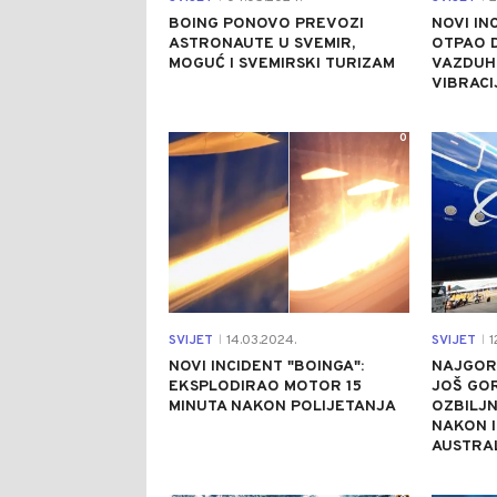
BOING PONOVO PREVOZI
NOVI IN
ASTRONAUTE U SVEMIR,
OTPAO D
MOGUĆ I SVEMIRSKI TURIZAM
VAZDUHU
VIBRACI
0
SVIJET
14.03.2024.
SVIJET
1
|
|
NOVI INCIDENT "BOINGA":
NAJGOR
EKSPLODIRAO MOTOR 15
JOŠ GOR
MINUTA NAKON POLIJETANJA
OZBILJ
NAKON I
AUSTRAL