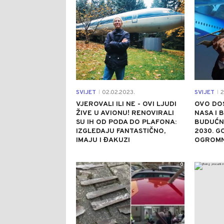
0
SVIJET
02.02.2023.
SVIJET
2
|
|
VJEROVALI ILI NE - OVI LJUDI
OVO DOS
ŽIVE U AVIONU! RENOVIRALI
NASA I 
SU IH OD PODA DO PLAFONA:
BUDUĆNO
IZGLEDAJU FANTASTIČNO,
2030. G
IMAJU I ĐAKUZI
OGROMN
0