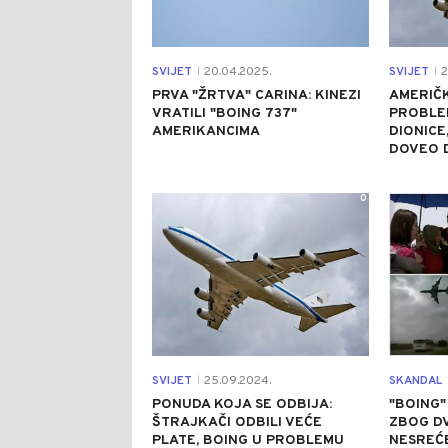
SVIJET
20.04.2025.
SVIJET
2
|
|
PRVA "ŽRTVA" CARINA: KINEZI
AMERIČK
VRATILI "BOING 737"
PROBLE
AMERIKANCIMA
DIONICE
DOVEO 
0
SVIJET
25.09.2024.
SKANDAL
|
PONUDA KOJA SE ODBIJA:
"BOING"
ŠTRAJKAČI ODBILI VEĆE
ZBOG DV
PLATE, BOING U PROBLEMU
NESREĆE