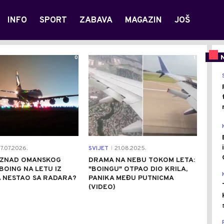
INFO
SPORT
ZABAVA
MAGAZIN
JOŠ
0
1
7.07.2026.
SVIJET
21.08.2025.
|
IZNAD OMANSKOG
DRAMA NA NEBU TOKOM LETA:
 BOING NA LETU IZ
"BOINGU" OTPAO DIO KRILA,
A NESTAO SA RADARA?
PANIKA MEĐU PUTNICMA
(VIDEO)