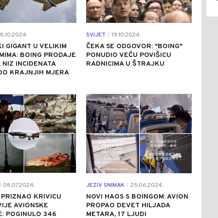
8.10.2024.
SVIJET
19.10.2024.
|
I GIGANT U VELIKIM
ČEKA SE ODGOVOR: "BOING"
MIMA: BOING PRODAJE
PONUDIO VEĆU POVIŠICU
, NIZ INCIDENATA
RADNICIMA U ŠTRAJKU
DO KRAJNJIH MJERA
1
0
08.07.2024.
JEZIV SNIMAK
25.06.2024.
|
|
 PRIZNAO KRIVICU
NOVI HAOS S BOINGOM: AVION
IJE AVIONSKE
PROPAO DEVET HILJADA
: POGINULO 346
METARA, 17 LJUDI