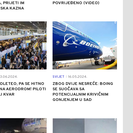
, PRIJETI IM
POVRIJEĐENO (VIDEO)
SKA KAZNA
1
0
3.06.2024.
SVIJET
16.05.2024.
|
OLETEO, PA SE HITNO
ZBOG DVIJE NESREĆE: BOING
NA AERODROM! PILOTI
SE SUOČAVA SA
LI KVAR
POTENCIJALNIM KRIVIČNIM
GONJENJEM U SAD
0
0