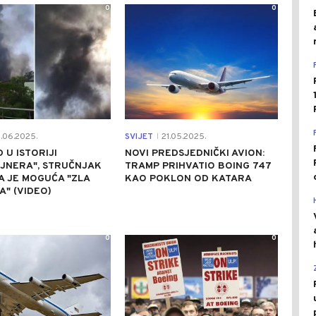
0
0
.06.2025.
SVIJET
21.05.2025.
|
 U ISTORIJI
NOVI PREDSJEDNIČKI AVION:
JNERA", STRUČNJAK
TRAMP PRIHVATIO BOING 747
A JE MOGUĆA "ZLA
KAO POKLON OD KATARA
" (VIDEO)
0
0