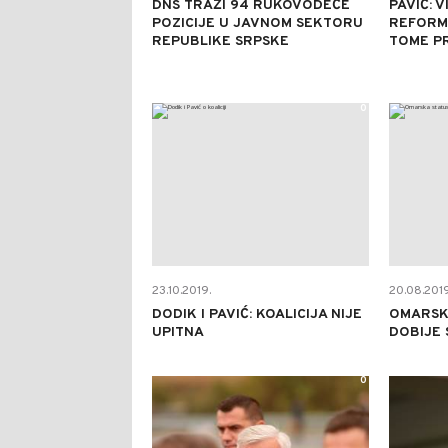
DNS TRAŽI 94 RUKOVODEĆE
PAVIĆ: 
POZICIJE U JAVNOM SEKTORU
REFORMI
REPUBLIKE SRPSKE
TOME PR
0
23.10.2019.
20.08.2019
DODIK I PAVIĆ: KOALICIJA NIJE
OMARSK
UPITNA
DOBIJE 
0