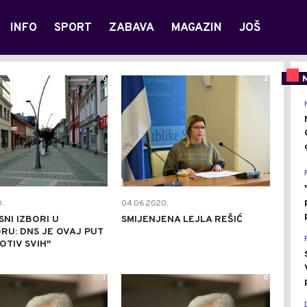
INFO
SPORT
ZABAVA
MAGAZIN
JOŠ
0
2
.
04.06.2020.
SNI IZBORI U
SMIJENJENA LEJLA REŠIĆ
RU: DNS JE OVAJ PUT
OTIV SVIH''
1
0