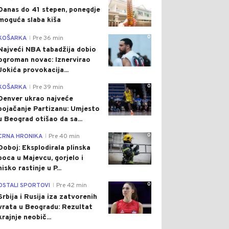
Danas do 41 stepen, ponegdje
moguća slaba kiša
0
KOŠARKA
Pre 36 min
|
Najveći NBA tabadžija dobio
ogroman novac: Iznervirao
Jokića provokacija...
0
KOŠARKA
Pre 39 min
|
Denver ukrao najveće
pojačanje Partizanu: Umjesto
u Beograd otišao da sa...
0
CRNA HRONIKA
Pre 40 min
|
Doboj: Eksplodirala plinska
boca u Majevcu, gorjelo i
nisko rastinje u P...
0
OSTALI SPORTOVI
Pre 42 min
|
Srbija i Rusija iza zatvorenih
vrata u Beogradu: Rezultat
krajnje neobič...