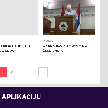
17.06.2017.
I SRPSKE SUDIJE IZ
MARKO PAVIĆ PONOVO NA
G SUDA''
ČELU DNS-A
1
2
3
 APLIKACIJU