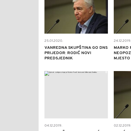
25.01.2020.
24.12.2019.
VANREDNA SKUPŠTINA GO DNS
MARKO 
PRIJEDOR: RODIĆ NOVI
NEOPOZ
PREDSJEDNIK
MJESTO
0
04.12.2019.
02.12.2019.