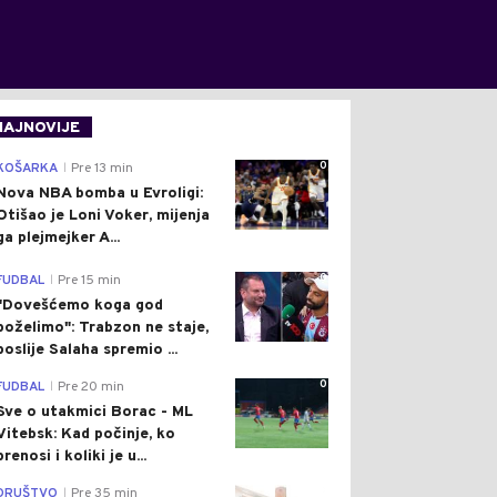
NAJNOVIJE
0
KOŠARKA
Pre 13 min
|
Nova NBA bomba u Evroligi:
Otišao je Loni Voker, mijenja
ga plejmejker A...
0
FUDBAL
Pre 15 min
|
"Dovešćemo koga god
poželimo": Trabzon ne staje,
poslije Salaha spremio ...
0
FUDBAL
Pre 20 min
|
Sve o utakmici Borac - ML
Vitebsk: Kad počinje, ko
prenosi i koliki je u...
0
DRUŠTVO
Pre 35 min
|