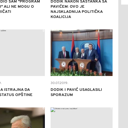
VIDIO SAM ''PROGRAM
DODIK NAKON SASTANKA SA
'' ALI NE MOGU O
PAVIĆEM: OVO JE
IČATI
NAJSKLADNIJA POLITIČKA
KOALICIJA
0
0
.
30.07.2019.
A ISTRAJNA DA
DODIK I PAVIĆ USAGLASILI
STATUS OPŠTINE
SPORAZUM
0
1