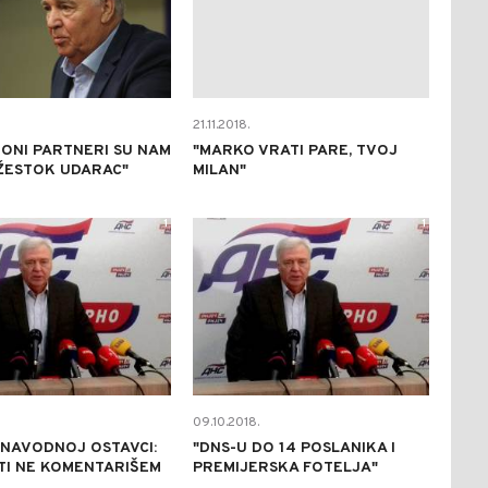
21.11.2018.
IONI PARTNERI SU NAM
"MARKO VRATI PARE, TVOJ
ŽESTOK UDARAC"
MILAN"
1
1
09.10.2018.
 NAVODNOJ OSTAVCI:
"DNS-U DO 14 POSLANIKA I
TI NE KOMENTARIŠEM
PREMIJERSKA FOTELJA"