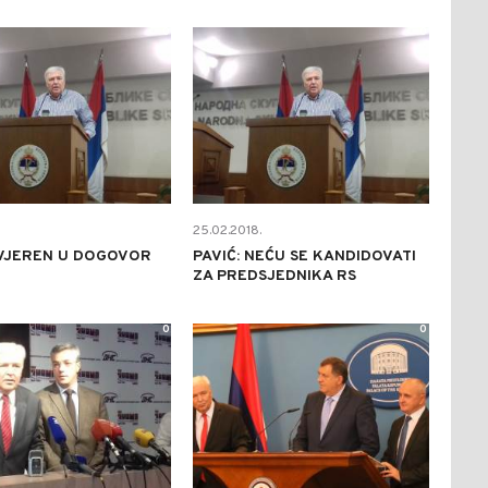
0
0
25.02.2018.
UVJEREN U DOGOVOR
PAVIĆ: NEĆU SE KANDIDOVATI
ZA PREDSJEDNIKA RS
0
0