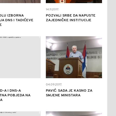
14.11.2017.
OLU IZBORNA
POZVALI SRBE DA NAPUSTE
A DNS I TADIĆEVE
ZAJEDNIČKE INSTITUCIJE
E
1
1
04.09.2017.
D-A I DNS-A
PAVIĆ: SADA JE KASNO ZA
TNA POBJEDA NA
SMJENE MINISTARA
MA
2
0