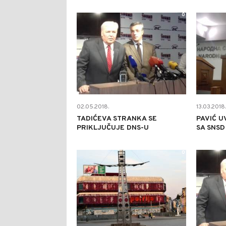
0
02.05.2018.
13.03.2018.
TADIĆEVA STRANKA SE
PAVIĆ 
PRIKLJUČUJE DNS-U
SA SNSD
0