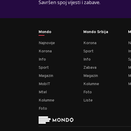
Savršen spoj vijesti i zabave.
Mondo
Mondo Srbija
M
Najnovije
Korona
N
Korona
Sport
I
Info
Info
S
Sport
Zabava
M
Magazin
Magazin
M
MobIT
Kolumne
M
Mtel
Foto
Kolumne
Liste
Foto