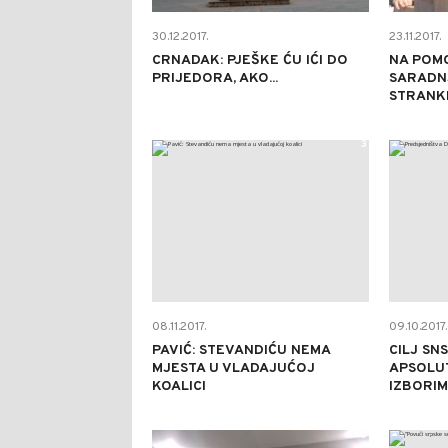
30.12.2017.
23.11.2017.
CRNADAK: PJEŠKE ĆU IĆI DO
NA POM
PRIJEDORA, AKO...
SARADNJ
STRANK
3
08.11.2017.
09.10.2017.
PAVIĆ: STEVANDIĆU NEMA
CILJ SNS
MJESTA U VLADAJUĆOJ
APSOLU
KOALICI
IZBORI
0