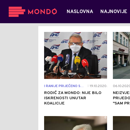
NASLOVNA
NAJNOVIJE
0
I RANIJE PRIJEĆENO SMJENAMA
19.10.2020.
06.10.2020
|
RODIĆ ZA MONDO: NIJE BILO
NEIZVJE
ISKRENOSTI UNUTAR
PRIJEDO
KOALICIJE
''SAM PR
0