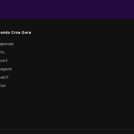
ondo Crna Gora
ajnovije
nfo
port
agazin
obIT
tel