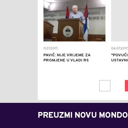
11.07.2017.
06.07.2017.
PAVIĆ: NIJE VRIJEME ZA
''POVUĆ
PROMJENE U VLADI RS
USTAVNO
PREUZMI NOVU MONDO