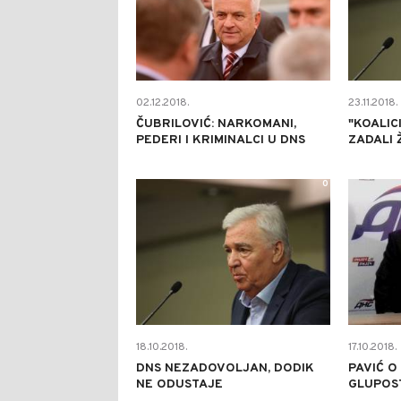
02.12.2018.
23.11.2018.
ČUBRILOVIĆ: NARKOMANI,
"KOALIC
PEDERI I KRIMINALCI U DNS
ZADALI 
0
18.10.2018.
17.10.2018.
DNS NEZADOVOLJAN, DODIK
PAVIĆ O
NE ODUSTAJE
GLUPOS