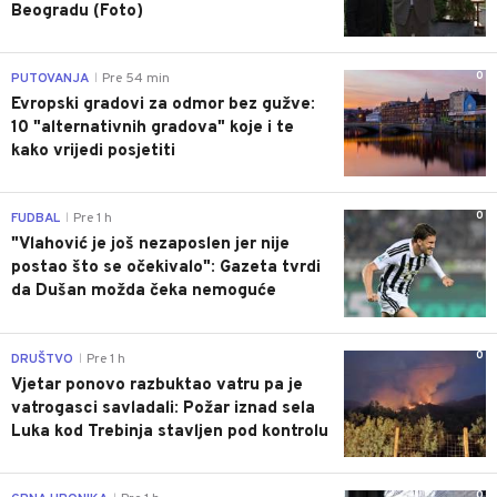
Beogradu (Foto)
0
PUTOVANJA
Pre 54 min
|
Evropski gradovi za odmor bez gužve:
10 "alternativnih gradova" koje i te
kako vrijedi posjetiti
0
FUDBAL
Pre 1 h
|
"Vlahović je još nezaposlen jer nije
postao što se očekivalo": Gazeta tvrdi
da Dušan možda čeka nemoguće
0
DRUŠTVO
Pre 1 h
|
Vjetar ponovo razbuktao vatru pa je
vatrogasci savladali: Požar iznad sela
Luka kod Trebinja stavljen pod kontrolu
0