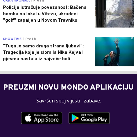
CRNA HRONIKA
Pre 1 h
|
Policija istražuje povezanost: Bačena
bomba na lokal u Vitezu, ukradeni
"golf" zapaljen u Novom Travniku
0
SHOWTIME
Pre 1 h
|
"Tuga je samo druga strana ljubavi":
Tragedija koja je slomila Nika Kejva i
pjesma nastala iz najveće boli
PREUZMI NOVU MONDO APLIKACIJU
Savršen spoj vijesti i zabave.