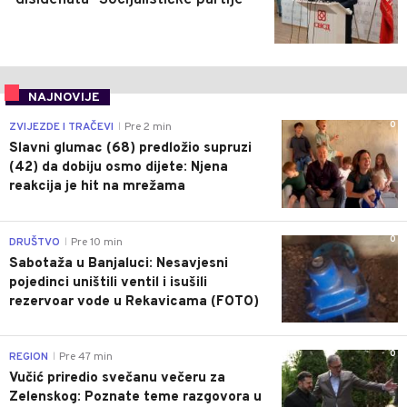
NAJNOVIJE
0
ZVIJEZDE I TRAČEVI
Pre 2 min
|
Slavni glumac (68) predložio supruzi
(42) da dobiju osmo dijete: Njena
reakcija je hit na mrežama
0
DRUŠTVO
Pre 10 min
|
Sabotaža u Banjaluci: Nesavjesni
pojedinci uništili ventil i isušili
rezervoar vode u Rekavicama (FOTO)
0
REGION
Pre 47 min
|
Vučić priredio svečanu večeru za
Zelenskog: Poznate teme razgovora u