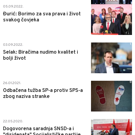
1
05.09.2022.
Đurić: Borimo za sva prava i život
svakog čovjeka
1
03.09.2022.
Selak: Biračima nudimo kvalitet i
bolji život
0
26.01.2021.
Odbačena tužba SP-a protiv SPS-a
zbog naziva stranke
0
22.05.2020.
Dogovorena saradnja SNSD-a i
"disidenata" Socijalističke partije