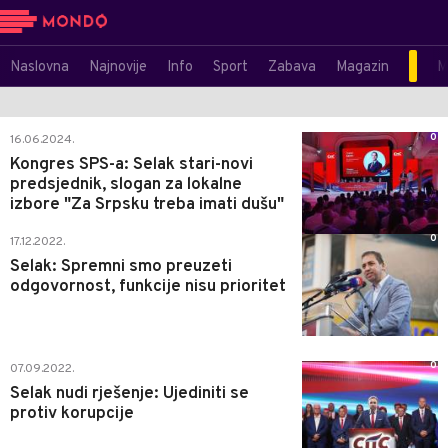
Naslovna
Najnovije
Info
Sport
Zabava
Magazin
M
0
16.06.2024.
Kongres SPS-a: Selak stari-novi
predsjednik, slogan za lokalne
izbore "Za Srpsku treba imati dušu"
0
17.12.2022.
Selak: Spremni smo preuzeti
odgovornost, funkcije nisu prioritet
0
07.09.2022.
Selak nudi rješenje: Ujediniti se
protiv korupcije