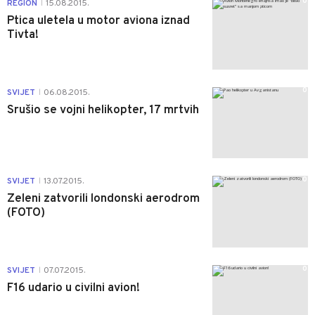
0
REGION
15.08.2015.
|
Ptica uletela u motor aviona iznad
Tivta!
0
SVIJET
06.08.2015.
|
Srušio se vojni helikopter, 17 mrtvih
0
SVIJET
13.07.2015.
|
Zeleni zatvorili londonski aerodrom
(FOTO)
0
SVIJET
07.07.2015.
|
F16 udario u civilni avion!