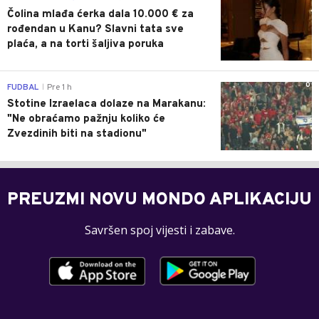
Čolina mlađa ćerka dala 10.000 € za
rođendan u Kanu? Slavni tata sve
plaća, a na torti šaljiva poruka
0
FUDBAL
Pre 1 h
|
Stotine Izraelaca dolaze na Marakanu:
"Ne obraćamo pažnju koliko će
Zvezdinih biti na stadionu"
PREUZMI NOVU MONDO APLIKACIJU
Savršen spoj vijesti i zabave.