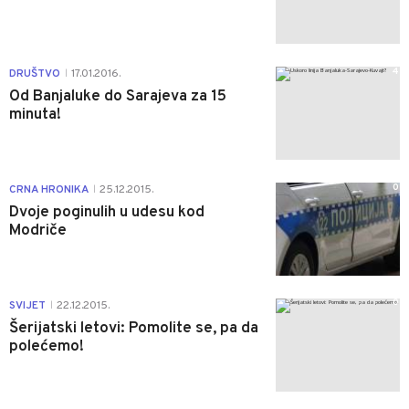
4
DRUŠTVO
17.01.2016.
|
Od Banjaluke do Sarajeva za 15
minuta!
0
CRNA HRONIKA
25.12.2015.
|
Dvoje poginulih u udesu kod
Modriče
0
SVIJET
22.12.2015.
|
Šerijatski letovi: Pomolite se, pa da
polećemo!