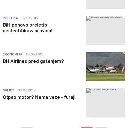
0
POLITIKA
02.07.2015.
|
BiH ponovo preletio
neidentifikovani avion!
0
EKONOMIJA
24.06.2015.
|
BH Airlines pred gašenjem?
2
SVIJET
05.05.2015.
|
Otpao motor? Nema veze - furaj!