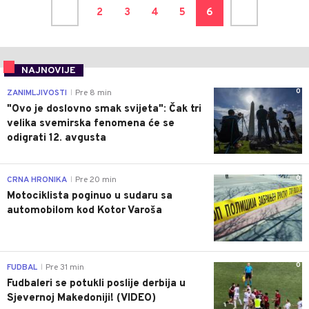
2
3
4
5
6
NAJNOVIJE
0
ZANIMLJIVOSTI
Pre 8 min
|
"Ovo je doslovno smak svijeta": Čak tri
velika svemirska fenomena će se
odigrati 12. avgusta
0
CRNA HRONIKA
Pre 20 min
|
Motociklista poginuo u sudaru sa
automobilom kod Kotor Varoša
0
FUDBAL
Pre 31 min
|
Fudbaleri se potukli poslije derbija u
Sjevernoj Makedoniji! (VIDEO)