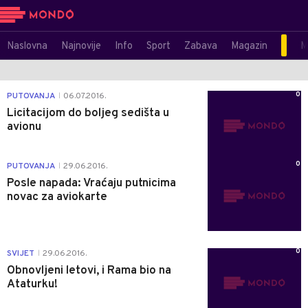
Naslovna
Najnovije
Info
Sport
Zabava
Magazin
M
0
PUTOVANJA
06.07.2016.
|
Licitacijom do boljeg sedišta u
avionu
0
PUTOVANJA
29.06.2016.
|
Posle napada: Vraćaju putnicima
novac za aviokarte
0
SVIJET
29.06.2016.
|
Obnovljeni letovi, i Rama bio na
Ataturku!