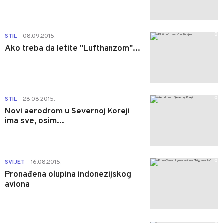
0
STIL
08.09.2015.
|
Ako treba da letite "Lufthanzom"...
0
STIL
28.08.2015.
|
Novi aerodrom u Severnoj Koreji
ima sve, osim...
0
SVIJET
16.08.2015.
|
Pronađena olupina indonezijskog
aviona