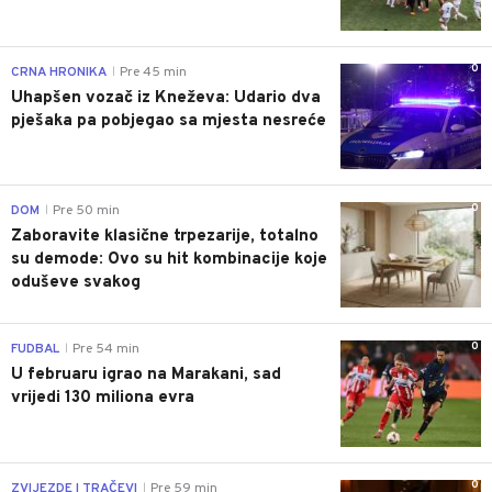
0
CRNA HRONIKA
Pre 45 min
|
Uhapšen vozač iz Kneževa: Udario dva
pješaka pa pobjegao sa mjesta nesreće
0
DOM
Pre 50 min
|
Zaboravite klasične trpezarije, totalno
su demode: Ovo su hit kombinacije koje
oduševe svakog
0
FUDBAL
Pre 54 min
|
U februaru igrao na Marakani, sad
vrijedi 130 miliona evra
0
ZVIJEZDE I TRAČEVI
Pre 59 min
|