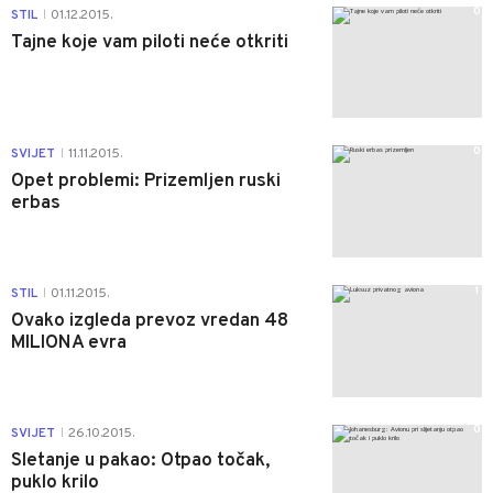
0
STIL
01.12.2015.
|
Tajne koje vam piloti neće otkriti
0
SVIJET
11.11.2015.
|
Opet problemi: Prizemljen ruski
erbas
1
STIL
01.11.2015.
|
Ovako izgleda prevoz vredan 48
MILIONA evra
0
SVIJET
26.10.2015.
|
Sletanje u pakao: Otpao točak,
puklo krilo