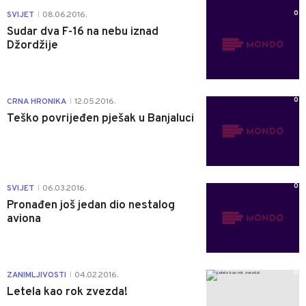
0
SVIJET
08.06.2016.
|
Sudar dva F-16 na nebu iznad
Džordžije
0
CRNA HRONIKA
12.05.2016.
|
Teško povrijeđen pješak u Banjaluci
0
SVIJET
06.03.2016.
|
Pronađen još jedan dio nestalog
aviona
0
ZANIMLJIVOSTI
04.02.2016.
|
Letela kao rok zvezda!