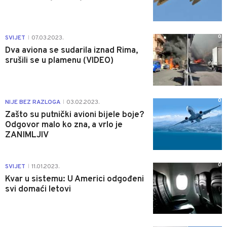
0
SVIJET
07.03.2023.
|
Dva aviona se sudarila iznad Rima,
srušili se u plamenu (VIDEO)
0
NIJE BEZ RAZLOGA
03.02.2023.
|
Zašto su putnički avioni bijele boje?
Odgovor malo ko zna, a vrlo je
ZANIMLJIV
0
SVIJET
11.01.2023.
|
Kvar u sistemu: U Americi odgođeni
svi domaći letovi