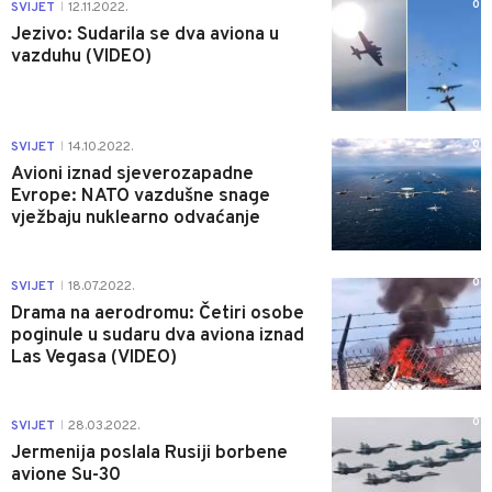
0
SVIJET
12.11.2022.
|
Jezivo: Sudarila se dva aviona u
vazduhu (VIDEO)
0
SVIJET
14.10.2022.
|
Avioni iznad sjeverozapadne
Evrope: NATO vazdušne snage
vježbaju nuklearno odvaćanje
0
SVIJET
18.07.2022.
|
Drama na aerodromu: Četiri osobe
poginule u sudaru dva aviona iznad
Las Vegasa (VIDEO)
0
SVIJET
28.03.2022.
|
Jermenija poslala Rusiji borbene
avione Su-30