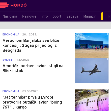
Naslovna
Najnovije
Info
Sport
Zabava
Magazin
M
1
EKONOMIJA
20.11.2023.
|
Aerodrom Banjaluka sve bliže
koncesiji: Stigao prijedlog iz
Beograda
1
SVIJET
14.10.2023.
|
Američki borbeni avioni stigli na
Bliski istok
0
EKONOMIJA
09.08.2023.
|
"Jat tehnika" prva u Evropi
pretvorila putnički avion "boing
767" u kargo