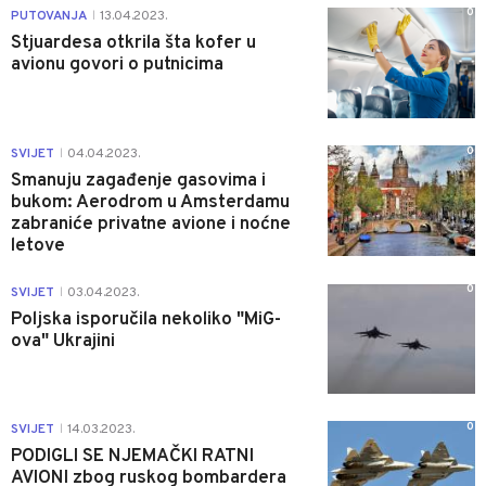
0
PUTOVANJA
13.04.2023.
|
Stjuardesa otkrila šta kofer u
avionu govori o putnicima
0
SVIJET
04.04.2023.
|
Smanuju zagađenje gasovima i
bukom: Aerodrom u Amsterdamu
zabraniće privatne avione i noćne
letove
0
SVIJET
03.04.2023.
|
Poljska isporučila nekoliko "MiG-
ova" Ukrajini
0
SVIJET
14.03.2023.
|
PODIGLI SE NJEMAČKI RATNI
AVIONI zbog ruskog bombardera