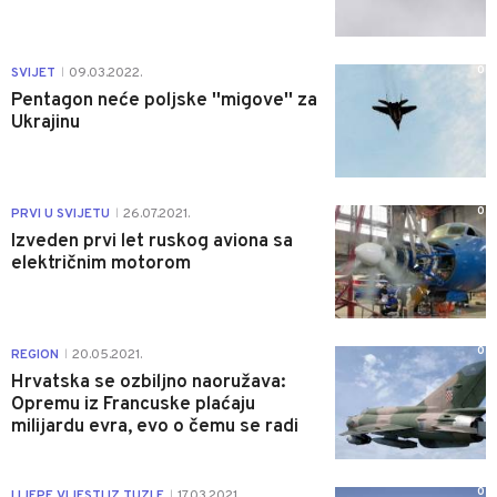
0
SVIJET
09.03.2022.
|
Pentagon neće poljske ''migove'' za
Ukrajinu
0
PRVI U SVIJETU
26.07.2021.
|
Izveden prvi let ruskog aviona sa
električnim motorom
0
REGION
20.05.2021.
|
Hrvatska se ozbiljno naoružava:
Opremu iz Francuske plaćaju
milijardu evra, evo o čemu se radi
0
LIJEPE VIJESTI IZ TUZLE
17.03.2021.
|