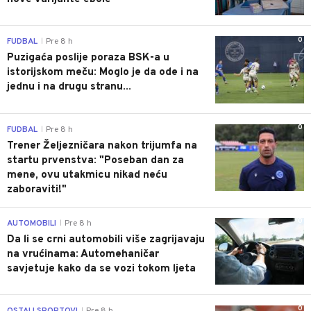
0
FUDBAL
Pre 8 h
|
Puzigaća poslije poraza BSK-a u
istorijskom meču: Moglo je da ode i na
jednu i na drugu stranu...
0
FUDBAL
Pre 8 h
|
Trener Željezničara nakon trijumfa na
startu prvenstva: "Poseban dan za
mene, ovu utakmicu nikad neću
zaboraviti!"
0
AUTOMOBILI
Pre 8 h
|
Da li se crni automobili više zagrijavaju
na vrućinama: Automehaničar
savjetuje kako da se vozi tokom ljeta
0
OSTALI SPORTOVI
Pre 8 h
|