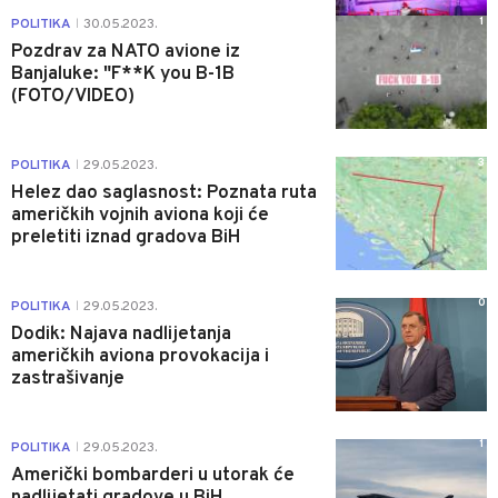
1
POLITIKA
30.05.2023.
|
Pozdrav za NATO avione iz
Banjaluke: "F**K you B-1B
(FOTO/VIDEO)
3
POLITIKA
29.05.2023.
|
Helez dao saglasnost: Poznata ruta
američkih vojnih aviona koji će
preletiti iznad gradova BiH
0
POLITIKA
29.05.2023.
|
Dodik: Najava nadlijetanja
američkih aviona provokacija i
zastrašivanje
1
POLITIKA
29.05.2023.
|
Američki bombarderi u utorak će
nadlijetati gradove u BiH