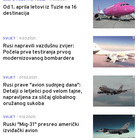
Od 1. aprila letovi iz Tuzle na 16
destinacija
0
SVIJET
11.03.2021.
|
Rusi napravili vazdušnu zvijer:
Počela prva testiranja prvog
modernizovanog bombardera
0
SVIJET
07.02.2021.
|
Rusi prave "avion sudnjeg dana":
Detalji o letjelici pod velom tajne,
napravljena za sličaj globalnog
oružanog sukoba
0
SVIJET
11.12.2020.
|
Ruski "Mig-31" presreo američki
izviđački avion