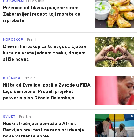
0
PUTOVANJA
Pre 6 min
|
Prženice od tikvica punjene sirom:
Zaboravljeni recept koji morate da
isprobate
0
HOROSKOP
Pre 1 h
|
Dnevni horoskop za 8. avgust: Ljubav
kuca na vrata jednom znaku, drugom
stiže novac
0
KOŠARKA
Pre 8 h
|
Ništa od Evrolige, poslije Zvezde u FIBA
Ligu šampiona: Propali projekat
pokvario plan Džoela Bolomboja
0
SVIJET
Pre 8 h
|
Ruski stručnjaci pomažu u Africi:
Razvijen prvi test za rano otkrivanje
nove varijante ebole