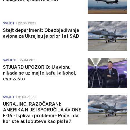
1
SVIJET
22.05.2023.
|
Stejt department: Obezbjeđivanje
aviona za Ukrajinu je prioritet SAD
0
SAVJETI
27.04.2023.
|
STJUARD UPOZORIO: U avionu
nikada ne uzimajte kafu i alkohol,
evo zašto
0
SVIJET
18.04.2023.
|
UKRAJINCI RAZOČARANI:
AMERIKA NIJE ISPORUČILA AVIONE
F-16 - Isplivali problemi - Počeli da
koriste autoputeve kao piste?