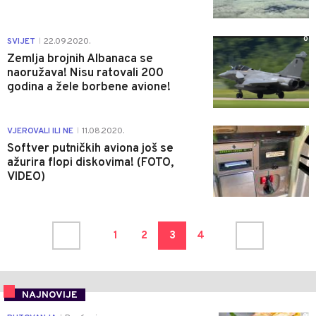
0
SVIJET
22.09.2020.
|
Zemlja brojnih Albanaca se
naoružava! Nisu ratovali 200
godina a žele borbene avione!
1
VJEROVALI ILI NE
11.08.2020.
|
Softver putničkih aviona još se
ažurira flopi diskovima! (FOTO,
VIDEO)
1
2
3
4
NAJNOVIJE