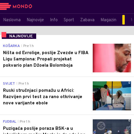
Naslovna
Najnovije
Info
Sport
Zabava
Magazin
M
NAJNOVIJE
0
KOŠARKA
Pre 1 h
|
Ništa od Evrolige, poslije Zvezde u FIBA
Ligu šampiona: Propali projekat
pokvario plan Džoela Bolomboja
0
SVIJET
Pre 1 h
|
Ruski stručnjaci pomažu u Africi:
Razvijen prvi test za rano otkrivanje
nove varijante ebole
0
FUDBAL
Pre 1 h
|
Puzigaća poslije poraza BSK-a u