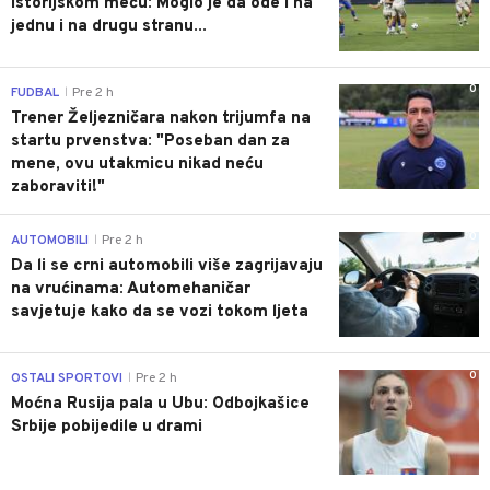
istorijskom meču: Moglo je da ode i na
jednu i na drugu stranu...
0
FUDBAL
Pre 2 h
|
Trener Željezničara nakon trijumfa na
startu prvenstva: "Poseban dan za
mene, ovu utakmicu nikad neću
zaboraviti!"
0
AUTOMOBILI
Pre 2 h
|
Da li se crni automobili više zagrijavaju
na vrućinama: Automehaničar
savjetuje kako da se vozi tokom ljeta
0
OSTALI SPORTOVI
Pre 2 h
|
Moćna Rusija pala u Ubu: Odbojkašice
Srbije pobijedile u drami