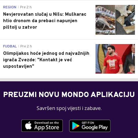
0
REGION
Pre 2 h
|
Nevjerovatan slučaj u Nišu: Muškarac
htio dronom da prebaci napunjen
pištolj u zatvor
0
FUDBAL
Pre 2 h
|
Olimpijakos hoće jednog od najvažnijih
igrača Zvezde: "Kontakt je već
uspostavljen"
PREUZMI NOVU MONDO APLIKACIJU
Savršen spoj vijesti i zabave.