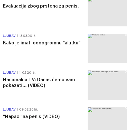
Evakuacija zbog prstena za penis!
0
LJUBAV
13.03.2016.
|
Kako je imati oooogromnu "alatku"
0
LJUBAV
11.02.2016.
|
Nacionalna TV: Danas ćemo vam
pokazati... (VIDEO)
0
LJUBAV
09.02.2016.
|
"Napad" na penis (VIDEO)