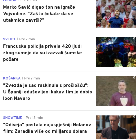
FUDBAL
Pre 6 min
|
Marko Savić digao ton na igrače
Vojvodine: "Zašto čekate da se
utakmica završi?"
0
SVIJET
Pre 7 min
|
Francuska policija privela 420 ljudi
zbog sumnje da su izazvali šumske
požare
0
KOŠARKA
Pre 7 min
|
"Zvezda je sad raskinula s prošlošću":
U Španiji oduševljeni kakav tim je dobio
Ibon Navaro
0
SHOWTIME
Pre 13 min
|
"Odiseja" postala najuspješniji Nolanov
film: Zaradila više od milijardu dolara