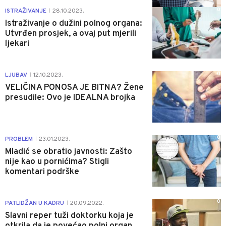
0
ISTRAŽIVANJE
28.10.2023.
|
Istraživanje o dužini polnog organa:
Utvrđen prosjek, a ovaj put mjerili
ljekari
0
LJUBAV
12.10.2023.
|
VELIČINA PONOSA JE BITNA? Žene
presudile: Ovo je IDEALNA brojka
0
PROBLEM
23.01.2023.
|
Mladić se obratio javnosti: Zašto
nije kao u pornićima? Stigli
komentari podrške
0
PATLIDŽAN U KADRU
20.09.2022.
|
Slavni reper tuži doktorku koja je
otkrila da je povećao polni organ