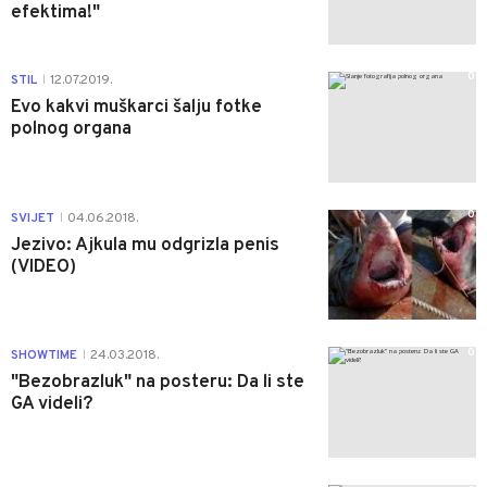
efektima!"
0
STIL
12.07.2019.
|
Evo kakvi muškarci šalju fotke
polnog organa
0
SVIJET
04.06.2018.
|
Jezivo: Ajkula mu odgrizla penis
(VIDEO)
0
SHOWTIME
24.03.2018.
|
"Bezobrazluk" na posteru: Da li ste
GA videli?