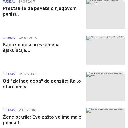
0
FUDBAL
19.09.2017.
|
Prestanite da pevate o njegovom
penisu!
0
LJUBAV
05.04.2017.
|
Kada se desi prevremena
ejakulacija...
0
LJUBAV
09.12.2016.
|
Od "zlatnog doba" do penzije: Kako
stari penis
1
LJUBAV
23.08.2016.
|
Žene otkrile: Evo zašto volimo male
penise!