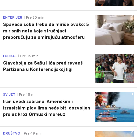
0
ENTERIJER
Pre 30 min
|
Spavaća soba treba da miriše ovako: 5
mirisnih nota koje stručnjaci
preporučuju za umirujuću atmosferu
0
FUDBAL
Pre 36 min
|
Glavobolja za Sašu Ilića pred revanš
Partizana u Konferencijskoj ligi
1
SVIJET
Pre 45 min
|
Iran uvodi zabranu: Američkim i
izraelskim plovilima neće biti dozvoljen
prolaz kroz Ormuski moreuz
0
DRUŠTVO
Pre 49 min
|