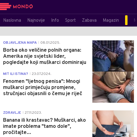
Naslovna
Najnovije
Info
Sport
Zabava
Magazin
M
0
OBJAVLJENA MAPA
08.01.2025.
|
Borba oko veličine polnih organa:
Amerika nije svjetski lider,
pogledajte koji muškarci dominiraju
0
MIT ILI ISTINA?
23.07.2024.
|
Fenomen "ljetnog penisa": Mnogi
muškarci primjećuju promjene,
stručnjaci objasnili o čemu je riječ
0
ZDRAVLJE
27.11.2023.
|
Banana ili krastavac? Muškarci, ako
imate problema "tamo dole",
pročitajte...