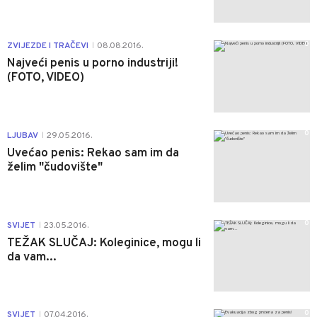
0
ZVIJEZDE I TRAČEVI
08.08.2016.
|
Najveći penis u porno industriji!
(FOTO, VIDEO)
0
LJUBAV
29.05.2016.
|
Uvećao penis: Rekao sam im da
želim "čudovište"
0
SVIJET
23.05.2016.
|
TEŽAK SLUČAJ: Koleginice, mogu li
da vam...
0
SVIJET
07.04.2016.
|