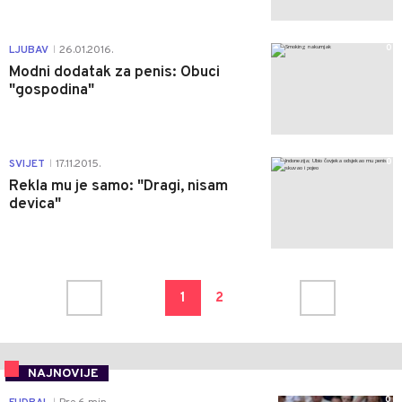
0
LJUBAV
26.01.2016.
|
Modni dodatak za penis: Obuci
"gospodina"
0
SVIJET
17.11.2015.
|
Rekla mu je samo: "Dragi, nisam
devica"
1
2
NAJNOVIJE
0