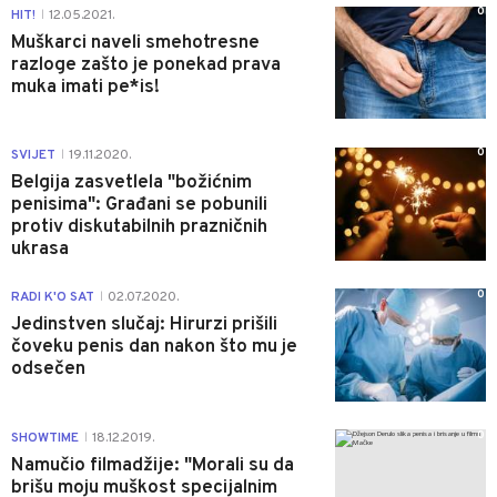
0
HIT!
12.05.2021.
|
Muškarci naveli smehotresne
razloge zašto je ponekad prava
muka imati pe*is!
0
SVIJET
19.11.2020.
|
Belgija zasvetlela "božićnim
penisima": Građani se pobunili
protiv diskutabilnih prazničnih
ukrasa
0
RADI K'O SAT
02.07.2020.
|
Jedinstven slučaj: Hirurzi prišili
čoveku penis dan nakon što mu je
odsečen
0
SHOWTIME
18.12.2019.
|
Namučio filmadžije: "Morali su da
brišu moju muškost specijalnim