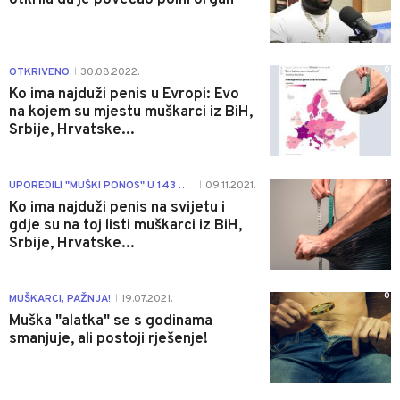
0
OTKRIVENO
30.08.2022.
|
Ko ima najduži penis u Evropi: Evo
na kojem su mjestu muškarci iz BiH,
Srbije, Hrvatske...
1
UPOREDILI "MUŠKI PONOS" U 143 DRŽAVE
09.11.2021.
|
Ko ima najduži penis na svijetu i
gdje su na toj listi muškarci iz BiH,
Srbije, Hrvatske...
0
MUŠKARCI, PAŽNJA!
19.07.2021.
|
Muška "alatka" se s godinama
smanjuje, ali postoji rješenje!