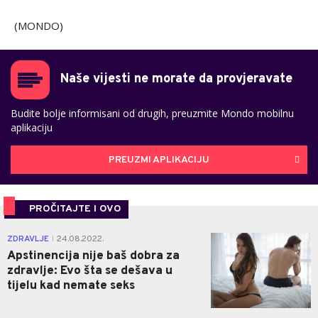
(MONDO)
Naše vijesti ne morate da provjeravate
Budite bolje informisani od drugih, preuzmite Mondo mobilnu
aplikaciju
PREUZMI APLIKACIJU
PROČITAJTE I OVO
0
ZDRAVLJE
24.08.2022.
|
Apstinencija nije baš dobra za
zdravlje: Evo šta se dešava u
tijelu kad nemate seks