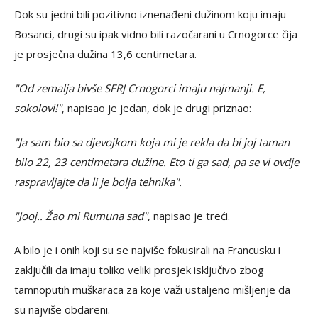
Dok su jedni bili pozitivno iznenađeni dužinom koju imaju
Bosanci, drugi su ipak vidno bili razočarani u Crnogorce čija
je prosječna dužina 13,6 centimetara.
"Od zemalja bivše SFRJ Crnogorci imaju najmanji. E,
sokolovi!"
, napisao je jedan, dok je drugi priznao:
"Ja sam bio sa djevojkom koja mi je rekla da bi joj taman
bilo 22, 23 centimetara dužine. Eto ti ga sad, pa se vi ovdje
raspravljajte da li je bolja tehnika".
"Jooj.. Žao mi Rumuna sad"
, napisao je treći.
A bilo je i onih koji su se najviše fokusirali na Francusku i
zaključili da imaju toliko veliki prosjek isključivo zbog
tamnoputih muškaraca za koje važi ustaljeno mišljenje da
su najviše obdareni.