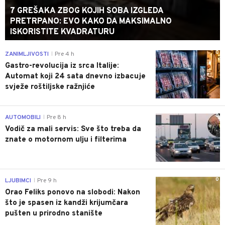
7 GREŠAKA ZBOG KOJIH SOBA IZGLEDA
PRETRPANO: EVO KAKO DA MAKSIMALNO
ISKORISTITE KVADRATURU
0
ZANIMLJIVOSTI
Pre 4 h
|
Gastro-revolucija iz srca Italije:
Automat koji 24 sata dnevno izbacuje
svježe roštiljske ražnjiće
0
AUTOMOBILI
Pre 8 h
|
Vodič za mali servis: Sve što treba da
znate o motornom ulju i filterima
0
LJUBIMCI
Pre 9 h
|
Orao Feliks ponovo na slobodi: Nakon
što je spasen iz kandži krijumčara
pušten u prirodno stanište