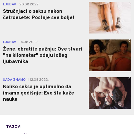
0
LJUBAV
20.08.2022.
|
Stručnjaci o seksu nakon
četrdesete: Postaje sve bolje!
0
LJUBAV
14.08.2022.
|
Žene, obratite pažnju: Ove stvari
"na kilometar" odaju lošeg
ljubavnika
0
SADA ZNAMO!
12.08.2022.
|
Koliko seksa je optimalno da
imamo godišnje: Evo šta kaže
nauka
TAGOVI