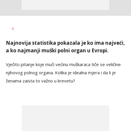
Dragana
AUTOR
0
Božić
Najnovija statistika pokazala je ko ima najveći,
a ko najmanji muški polni organ u Evropi.
Vječito pitanje koje muči većinu muškaraca tiče se veličine
njihovog polnog organa. Kolika je idealna mjera i da li je
ženama zaista to važno u krevetu?