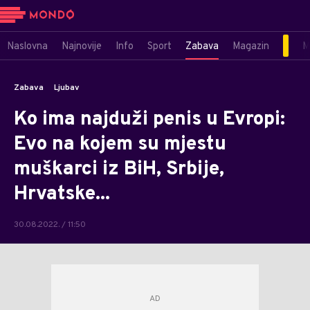
Naslovna
Najnovije
Info
Sport
Zabava
Magazin
M
Zabava
Ljubav
Ko ima najduži penis u Evropi:
Evo na kojem su mjestu
muškarci iz BiH, Srbije,
Hrvatske...
30.08.2022. / 11:50