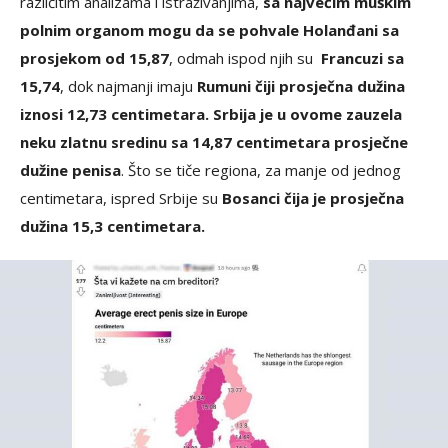
različitim analizama i istraživanjima,
sa najvećim muškim
polnim organom mogu da se pohvale Holanđani sa
prosjekom od 15,87
, odmah ispod njih su
Francuzi sa
15,74
, dok najmanji imaju
Rumuni čiji prosječna dužina
iznosi 12,73 centimetara. Srbija je u ovome zauzela
neku zlatnu sredinu sa 14,87 centimetara prosječne
dužine penisa
. Što se tiče regiona, za manje od jednog
centimetara, ispred Srbije su
Bosanci čija je prosječna
dužina 15,3 centimetara.