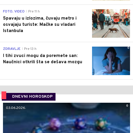
0
FOTO, VIDEO
Pre 11 h
|
Spavaju u izlozima, čuvaju metro i
osvajaju turiste: Mačke su vladari
Istanbula
0
ZDRAVLJE
Pre 13 h
|
I tihi zvuci mogu da poremete san:
Naučnici otkrili šta se dešava mozgu
DNEVNI HOROSKOP
0
03.06.2026.