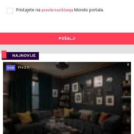
Pristajete na
Mondo portala.
pravila korišćenja
POŠALJI
NAJNOVIJE
0
Pre 2 h
DOM