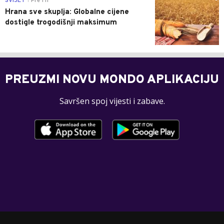
SVIJET
Pre 1 h
|
Hrana sve skuplja: Globalne cijene
dostigle trogodišnji maksimum
PREUZMI NOVU MONDO APLIKACIJU
Savršen spoj vijesti i zabave.