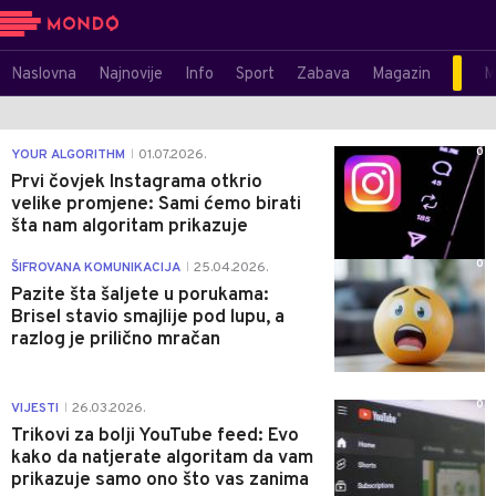
Naslovna
Najnovije
Info
Sport
Zabava
Magazin
M
0
YOUR ALGORITHM
01.07.2026.
|
Prvi čovjek Instagrama otkrio
velike promjene: Sami ćemo birati
šta nam algoritam prikazuje
0
ŠIFROVANA KOMUNIKACIJA
25.04.2026.
|
Pazite šta šaljete u porukama:
Brisel stavio smajlije pod lupu, a
razlog je prilično mračan
0
VIJESTI
26.03.2026.
|
Trikovi za bolji YouTube feed: Evo
kako da natjerate algoritam da vam
prikazuje samo ono što vas zanima