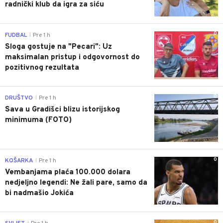
radnički klub da igra za siću
0
FUDBAL
Pre 1 h
|
Sloga gostuje na "Pecari": Uz
maksimalan pristup i odgovornost do
pozitivnog rezultata
0
DRUŠTVO
Pre 1 h
|
Sava u Gradišci blizu istorijskog
minimuma (FOTO)
0
KOŠARKA
Pre 1 h
|
Vembanjama plaća 100.000 dolara
nedjeljno legendi: Ne žali pare, samo da
bi nadmašio Jokića
0