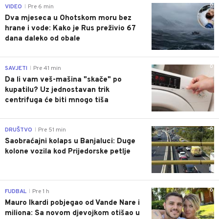
0
VIDEO
Pre 6 min
|
Dva mjeseca u Ohotskom moru bez
hrane i vode: Kako je Rus preživio 67
dana daleko od obale
0
SAVJETI
Pre 41 min
|
Da li vam veš-mašina "skače" po
kupatilu? Uz jednostavan trik
centrifuga će biti mnogo tiša
0
DRUŠTVO
Pre 51 min
|
Saobraćajni kolaps u Banjaluci: Duge
kolone vozila kod Prijedorske petlje
0
FUDBAL
Pre 1 h
|
Mauro Ikardi pobjegao od Vande Nare i
miliona: Sa novom djevojkom otišao u