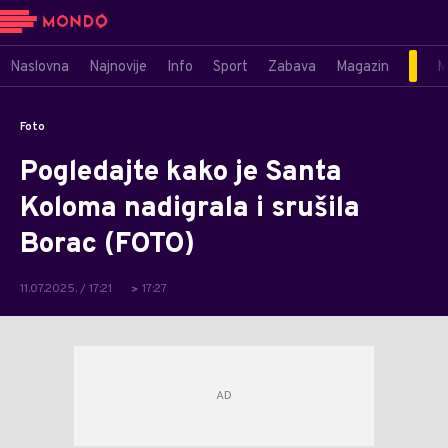
Naslovna
Najnovije
Info
Sport
Zabava
Magazin
M
Foto
Pogledajte kako je Santa
Koloma nadigrala i srušila
Borac (FOTO)
11.07.2025. / 17:21
17:27