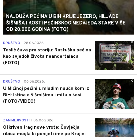
NAJDUŽA PEĆINA U BIH KRIJE JEZERO, HILJADE
ŠIŠMIŠA I KOSTI PEĆINSKOG MEDVJEDA STARE VIŠE
OD 20.000 GODINA (FOTO)
0
DRUŠTVO
28.06.2026.
|
Teslić čuva praistoriju: Rastuška pećina
kao svjedok života neandertalaca
(FOTO)
0
DRUŠTVO
06.06.2026.
|
U Mićinoj pećini s mladim naučnikom iz
BiH: Istina o šišmišima i mitu o kosi
(FOTO/VIDEO)
0
ZANIMLJIVOSTI
05.06.2026.
|
Otkriven trag nove vrste: Čovječja
ribica mogla bi ponijeti ime po Krajini