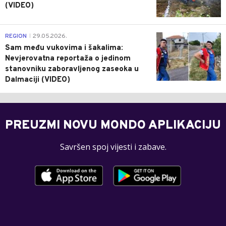
(VIDEO)
0
REGION
29.05.2026.
|
Sam među vukovima i šakalima:
Nevjerovatna reportaža o jedinom
stanovniku zaboravljenog zaseoka u
Dalmaciji (VIDEO)
PREUZMI NOVU MONDO APLIKACIJU
Savršen spoj vijesti i zabave.