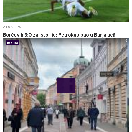
24.07.2026.
Borčevih 3:0 za istoriju: Petrokub pao u Banjaluci!
0
10 slika