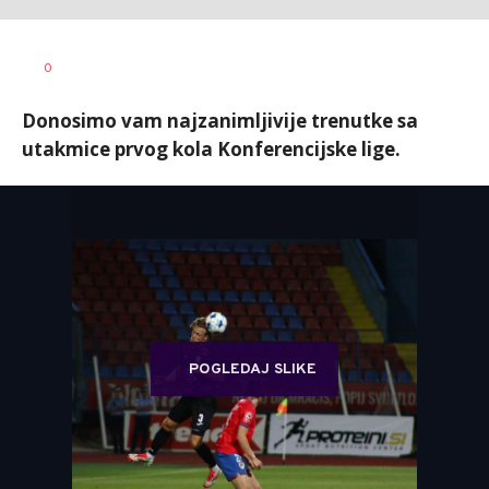
Slaven
AUTOR
0
Petković
Donosimo vam najzanimljivije trenutke sa
utakmice prvog kola Konferencijske lige.
POGLEDAJ SLIKE