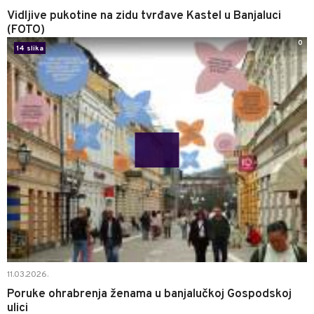
Vidljive pukotine na zidu tvrđave Kastel u Banjaluci
(FOTO)
0
14 slika
11.03.2026.
Poruke ohrabrenja ženama u banjalučkoj Gospodskoj
ulici