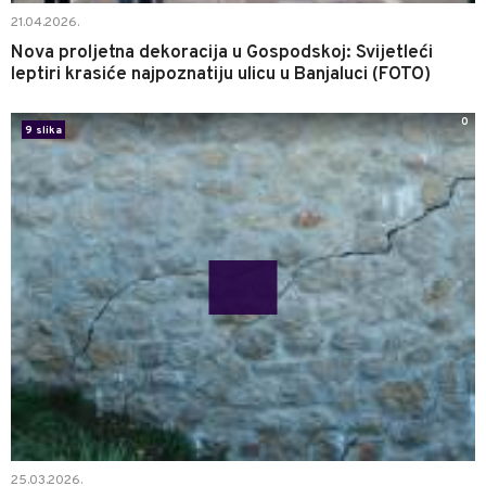
21.04.2026.
Nova proljetna dekoracija u Gospodskoj: Svijetleći
leptiri krasiće najpoznatiju ulicu u Banjaluci (FOTO)
0
9 slika
25.03.2026.