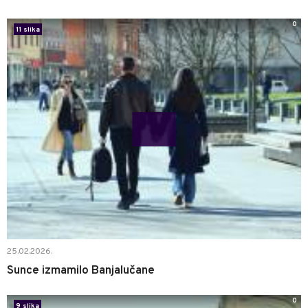
0
11 slika
25.02.2026.
Sunce izmamilo Banjalučane
0
9 slika