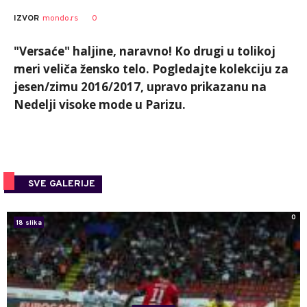
0
IZVOR
mondo.rs
"Versaće" haljine, naravno! Ko drugi u tolikoj
meri veliča žensko telo. Pogledajte kolekciju za
jesen/zimu 2016/2017, upravo prikazanu na
Nedelji visoke mode u Parizu.
SVE GALERIJE
0
18 slika