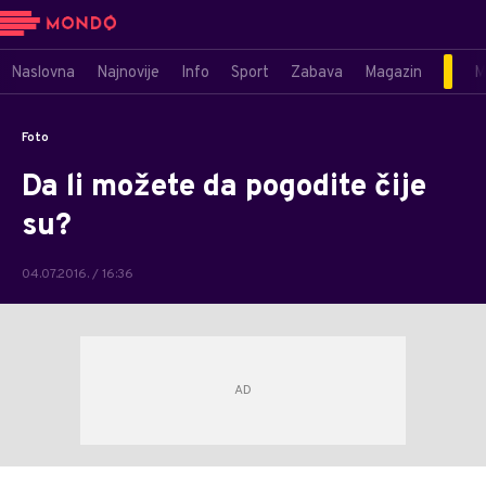
Naslovna
Najnovije
Info
Sport
Zabava
Magazin
M
Foto
Da li možete da pogodite čije
su?
04.07.2016. / 16:36