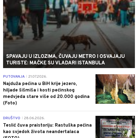
SPAVAJU U IZLOZIMA, ČUVAJU METRO I OSVAJAJU
TURISTE: MAČKE SU VLADARI ISTANBULA
0
PUTOVANJA
21.07.2026.
|
Najduža pećina u BiH krije jezero,
hiljade šišmiša i kosti pećinskog
medvjeda stare više od 20.000 godina
(Foto)
0
DRUŠTVO
28.06.2026.
|
Teslić čuva praistoriju: Rastuška pećina
kao svjedok života neandertalaca