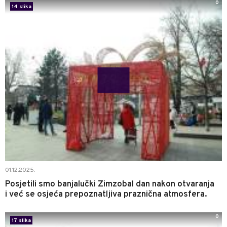
0
14 slika
01.12.2025.
Posjetili smo banjalučki Zimzobal dan nakon otvaranja
i već se osjeća prepoznatljiva praznična atmosfera.
0
17 slika