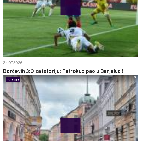
24.07.2026.
Borčevih 3:0 za istoriju: Petrokub pao u Banjaluci!
0
10 slika