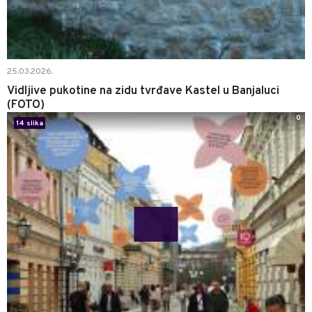
25.03.2026.
Vidljive pukotine na zidu tvrđave Kastel u Banjaluci
(FOTO)
0
14 slika