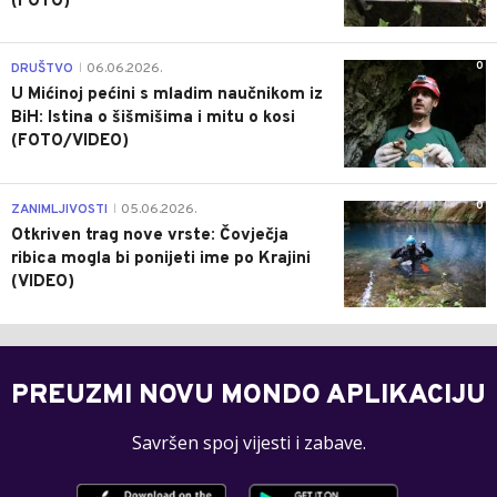
(FOTO)
0
DRUŠTVO
06.06.2026.
|
U Mićinoj pećini s mladim naučnikom iz
BiH: Istina o šišmišima i mitu o kosi
(FOTO/VIDEO)
0
ZANIMLJIVOSTI
05.06.2026.
|
Otkriven trag nove vrste: Čovječja
ribica mogla bi ponijeti ime po Krajini
(VIDEO)
PREUZMI NOVU MONDO APLIKACIJU
Savršen spoj vijesti i zabave.