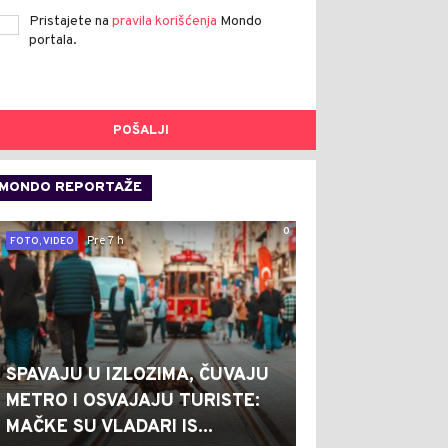
Pristajete na
pravila korišćenja
Mondo
portala.
POŠALJI
MONDO REPORTAŽE
0
Pre 7 h
FOTO, VIDEO
SPAVAJU U IZLOZIMA, ČUVAJU
METRO I OSVAJAJU TURISTE:
MAČKE SU VLADARI IS...