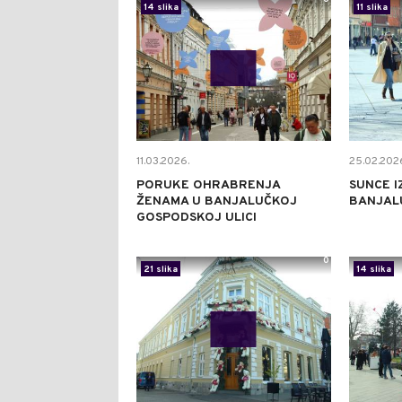
14 slika
11 slika
11.03.2026.
25.02.202
PORUKE OHRABRENJA
SUNCE I
ŽENAMA U BANJALUČKOJ
BANJAL
GOSPODSKOJ ULICI
0
21 slika
14 slika