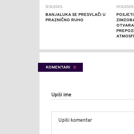
12.12.2025.
01.12.2025.
BANJALUKA SE PRESVLAČI U
POSJETI
PRAZNIČNO RUHO
ZIMZOB
OTVARAN
PREPOZ
ATMOSF
KOMENTARI
0
Upiši ime