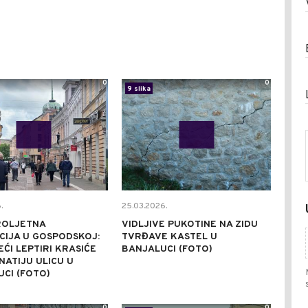
0
0
9 slika
.
25.03.2026.
ROLJETNA
VIDLJIVE PUKOTINE NA ZIDU
CIJA U GOSPODSKOJ:
TVRĐAVE KASTEL U
EĆI LEPTIRI KRASIĆE
BANJALUCI (FOTO)
ATIJU ULICU U
CI (FOTO)
0
0