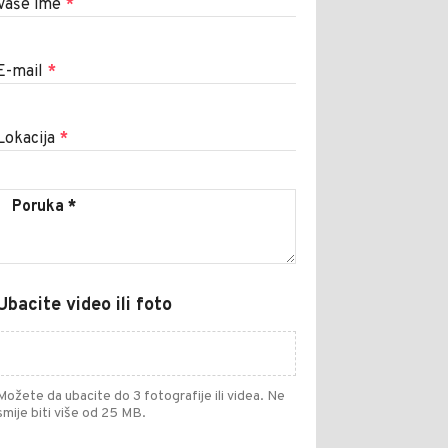
Vaše ime
*
E-mail
*
Lokacija
*
Ubacite video ili foto
Možete da ubacite do 3 fotografije ili videa. Ne
smije biti više od 25 MB.