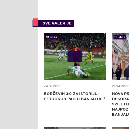
SVE GALERIJE
0
18 slika
10 slika
24.07.2026.
21.04.2026
BORČEVIH 3:0 ZA ISTORIJU:
NOVA P
PETROKUB PAO U BANJALUCI!
DEKORA
SVIJETL
NAJPOZN
BANJALU
0