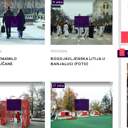
9 slika
6.
19.01.2026.
ZMAMILO
BOGOJAVLJENSKA LITIJA U
UČANE
BANJALUCI (FOTO)
0
0
17 slika