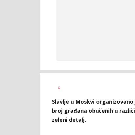
AUTOR
0
Anadolija
Slavlje u Moskvi organizovano j
broj građana obučenih u različi
zeleni detalj.