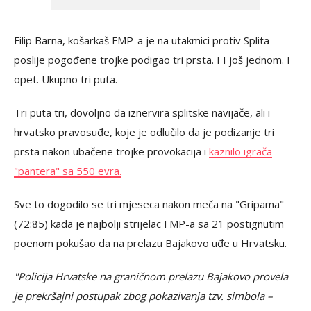
Filip Barna, košarkaš FMP-a je na utakmici protiv Splita
poslije pogođene trojke podigao tri prsta. I I još jednom. I
opet. Ukupno tri puta.
Tri puta tri, dovoljno da iznervira splitske navijače, ali i
hrvatsko pravosuđe, koje je odlučilo da je podizanje tri
prsta nakon ubačene trojke provokacija i
kaznilo igrača
"pantera" sa 550 evra.
Sve to dogodilo se tri mjeseca nakon meča na "Gripama"
(72:85) kada je najbolji strijelac FMP-a sa 21 postignutim
poenom pokušao da na prelazu Bajakovo uđe u Hrvatsku.
"Policija Hrvatske na graničnom prelazu Bajakovo provela
je prekršajni postupak zbog pokazivanja tzv. simbola –