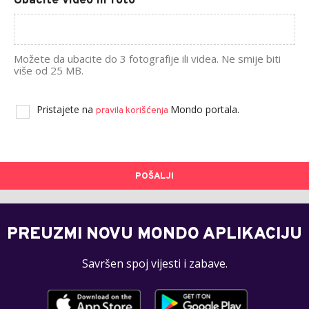
Ubacite video ili foto
Možete da ubacite do 3 fotografije ili videa. Ne smije biti
više od 25 MB.
Pristajete na
Mondo portala.
pravila korišćenja
POŠALJI
PREUZMI NOVU MONDO APLIKACIJU
Savršen spoj vijesti i zabave.