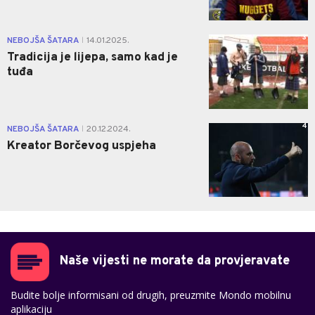
3
NEBOJŠA ŠATARA
14.01.2025.
|
Tradicija je lijepa, samo kad je
tuđa
4
NEBOJŠA ŠATARA
20.12.2024.
|
Kreator Borčevog uspjeha
Naše vijesti ne morate da provjeravate
Budite bolje informisani od drugih, preuzmite Mondo mobilnu
aplikaciju