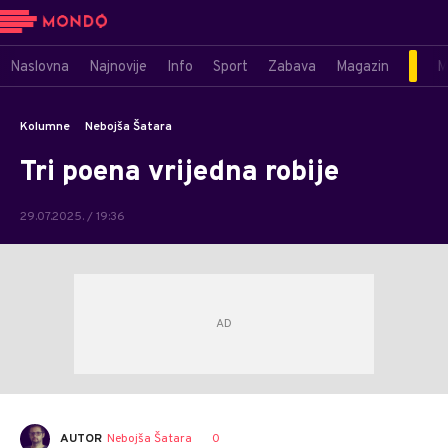
Naslovna
Najnovije
Info
Sport
Zabava
Magazin
M
Kolumne
Nebojša Šatara
Tri poena vrijedna robije
29.07.2025. / 19:36
AUTOR
Nebojša Šatara
0