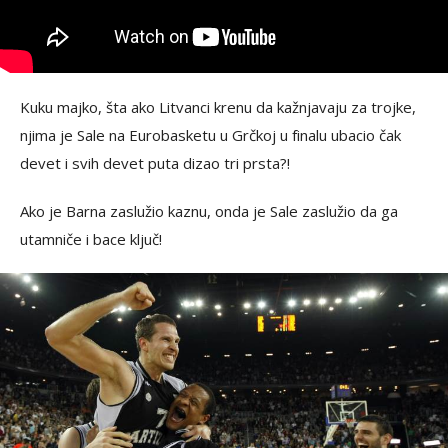
Kuku majko, šta ako Litvanci krenu da kažnjavaju za trojke,
njima je Sale na Eurobasketu u Grčkoj u finalu ubacio čak
devet i svih devet puta dizao tri prsta?!
Ako je Barna zaslužio kaznu, onda je Sale zaslužio da ga
utamniče i bace ključ!