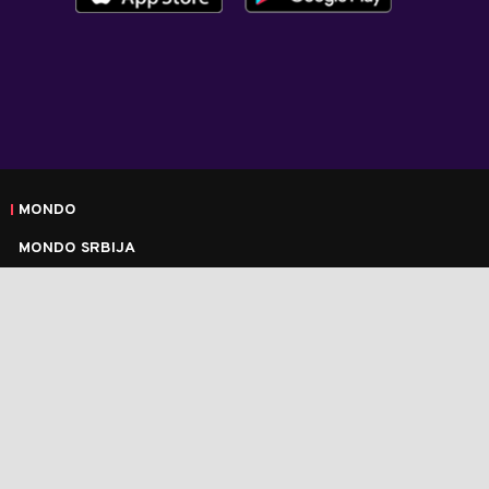
MONDO
MONDO SRBIJA
MONDO CRNA GORA
O NAMA
MARKETING
IMPRESUM
KONTAKT
POLITIKA O KOLAČIĆIMA
ARHIVA