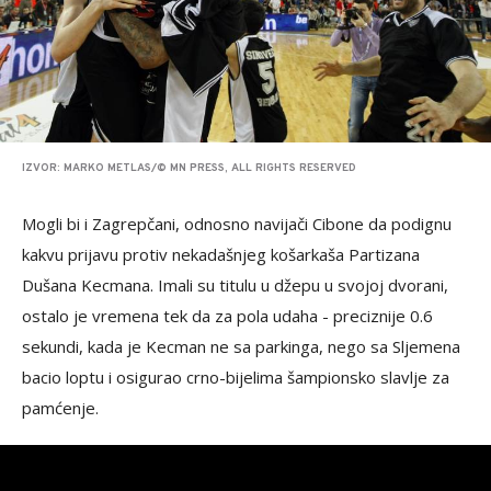
IZVOR: MARKO METLAS/© MN PRESS, ALL RIGHTS RESERVED
Mogli bi i Zagrepčani, odnosno navijači Cibone da podignu
kakvu prijavu protiv nekadašnjeg košarkaša Partizana
Dušana Kecmana. Imali su titulu u džepu u svojoj dvorani,
ostalo je vremena tek da za pola udaha - preciznije 0.6
sekundi, kada je Kecman ne sa parkinga, nego sa Sljemena
bacio loptu i osigurao crno-bijelima šampionsko slavlje za
pamćenje.