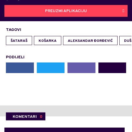
PREUZMI APLIKACIJU
TAGOVI
ŠATARAŠ
KOŠARKA
ALEKSANDAR ĐORĐEVIĆ
DUŠ
PODIJELI
KOMENTARI
0