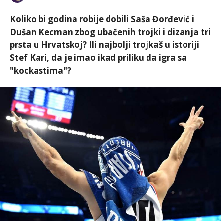
Koliko bi godina robije dobili Saša Đorđević i
Dušan Kecman zbog ubačenih trojki i dizanja tri
prsta u Hrvatskoj? Ili najbolji trojkaš u istoriji
Stef Kari, da je imao ikad priliku da igra sa
"kockastima"?