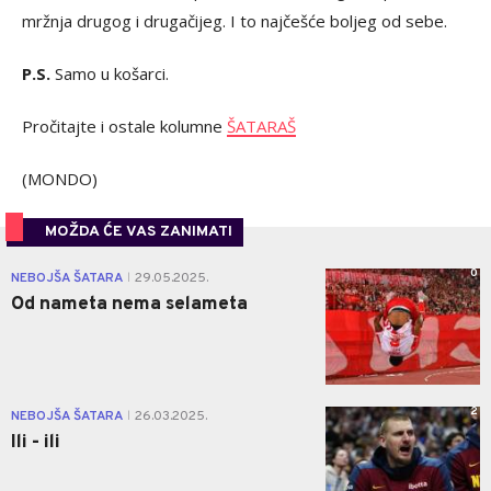
mržnja drugog i drugačijeg. I to najčešće boljeg od sebe.
P.S.
Samo u košarci.
Pročitajte i ostale kolumne
ŠATARAŠ
(MONDO)
MOŽDA ĆE VAS ZANIMATI
0
NEBOJŠA ŠATARA
29.05.2025.
|
Od nameta nema selameta
2
NEBOJŠA ŠATARA
26.03.2025.
|
Ili - ili