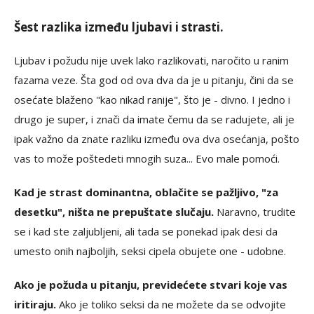
Šest razlika između ljubavi i strasti.
Ljubav i požudu nije uvek lako razlikovati, naročito u ranim
fazama veze. Šta god od ova dva da je u pitanju, čini da se
osećate blaženo "kao nikad ranije", što je - divno. I jedno i
drugo je super, i znači da imate čemu da se radujete, ali je
ipak važno da znate razliku između ova dva osećanja, pošto
vas to može poštedeti mnogih suza... Evo male pomoći.
Kad je strast dominantna, oblačite se pažljivo, "za
desetku", ništa ne prepuštate slučaju.
Naravno, trudite
se i kad ste zaljubljeni, ali tada se ponekad ipak desi da
umesto onih najboljih, seksi cipela obujete one - udobne.
Ako je požuda u pitanju, previdećete stvari koje vas
iritiraju.
Ako je toliko seksi da ne možete da se odvojite