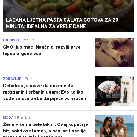
LAGANA LJETNA PASTA SALATA GOTOVA ZA 20
MINUTA: IDEALNA ZA VRELE DANE
0
LJUBIMCI
Pre 11 h
|
GMO ljubimac: Naučnici razvili prve
hipoalergene pse
0
ZDRAVLJE
Pre 11 h
|
Dehidracija može da dovede do
moždanih i srčanih udara: Evo koliko
vode zaista treba da pijete po vrućini
0
MODA
Pre 12 h
|
Žene više ne žele bikini: Ovaj kupaći je
hit, sakriva stomak, a nosi se i poslije