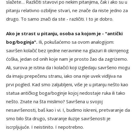
slažete… Različiti stavovi po nekim pitanjima, čak i ako su u
pitanju relativno ozbiljne stvari, ne znače da niste jedno za
drugo. To samo znači da ste - različiti. I to je dobro.
Ako je strast u pitanju, osoba sa kojom je - "antički
bog/boginja".
Ili, pokušaćemo sa ovom analogijom:
savršen kolačić bez ijedne neravnine na glazuri ili okrnjenog
ćoška, jedan od onih koje nam je prosto žao da zagrizemo.
Ali, surova je istina da i kolačići koji izgledaju savršeno mogu
da imaju prepečenu stranu, iako ona nije uvek vidljiva na
prvi pogled. Kad smo zaljubljeni, više je u pitanju nešto kao
statua antičkog boga/boginje kojoj nedostaje ruka ili tako
nešto. Znate na šta mislimo? Savršena u svojoj
nesavršenosti, baš kao i vi. I, budimo iskreni, pretvaranje da
smo bilo šta drugo, stvaranje iluzije savršenosti je
iscrpljujuće. I neistinito. I nepotrebno.