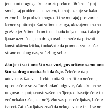
jedno od drugog, lako je preći preko malih "mina" (taj
smeh, taj problem sa novcem, ta majka), koje se kako
vreme bude prolazilo mogu (ali i ne moraju) pretvoriti u
kamen spoticanja. Kad volimo nekoga, ukazujemo mu na
greške jer želimo da on ili ona budu bolja osoba. I ako je
ljubav uzvraćena, i ta druga osoba umeće da prihvati
konstruktivnu kritiku, i pokušaće da promeni svoje loše
strane ne zbog nas, već zbog sebe.
Ako je strast ono što vas vozi, govorićete samo ono
što ta druga osoba želi da čuje.
Želećete da joj
udovoljite. Kad vas direktno pita šta mislite o nečemu,
opredelićete se za "bezbedan" odgovor, čak i ako on ne
odgovara u potpunosti vašem mišljenju (a kasnije ćete to
već nekako rešiti, zar ne?). Ako vas pokreće ljubav, bićete
iskreni. Zato što ljubav znači da nekoga volite i kad se ne