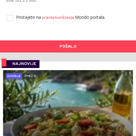
više od 25 MB.
Pristajete na
Mondo portala.
pravila korišćenja
POŠALJI
NAJNOVIJE
0
Pre 2 h
KUHINJA