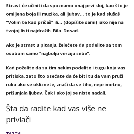
Strast će učiniti da spoznamo onaj prvi sloj, kao što je
omiljena boja ili muzika, ali ljubav… to je kad slušaš
"Volim te kad pričaš" ili… (dopišite sami) iako nije na
tvojoj listi najdražih. Bila. Dosad.
Ako je strast u pitanju, želećete da podelite sa tom
osobom samo "najbolju verziju sebe".
Kad poželite da sa tim nekim podelite i tugu koja vas
pritiska, zato što osećate da će biti tu da vam pruži
ruku ako se okliznete, znači da se tiho, neprimetno,
prišunjala ljubav. Čak i ako joj se niste nadali.
Šta da radite kad vas više ne
privlači
TAGOVI