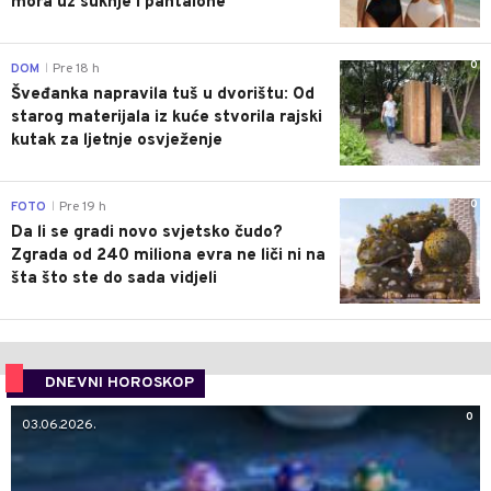
mora uz suknje i pantalone
0
DOM
Pre 18 h
|
Šveđanka napravila tuš u dvorištu: Od
starog materijala iz kuće stvorila rajski
kutak za ljetnje osvježenje
0
FOTO
Pre 19 h
|
Da li se gradi novo svjetsko čudo?
Zgrada od 240 miliona evra ne liči ni na
šta što ste do sada vidjeli
DNEVNI HOROSKOP
0
03.06.2026.