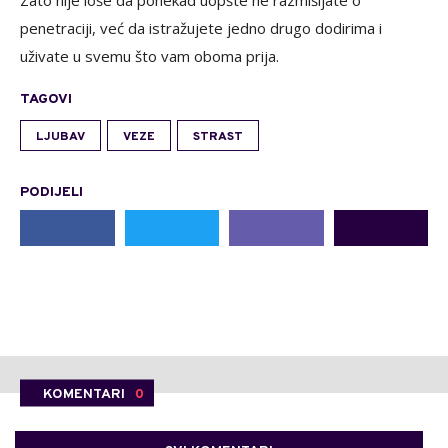
Zato nije loše da ponekad uopšte ne razmišljate o
penetraciji, već da istražujete jedno drugo dodirima i
uživate u svemu što vam oboma prija.
TAGOVI
LJUBAV
VEZE
STRAST
PODIJELI
KOMENTARI
0