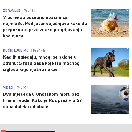
0
ZDRAVLJE
Pre 16 h
|
Vrućine su posebno opasne za
najmlađe: Pedijatar objašnjava kako da
prepoznate prve znake pregrijavanja
kod djece
0
KUĆNI LJUBIMCI
Pre 17 h
|
Kad ih ugledaju, mnogi se sklone u
stranu: 5 rasa pasa koje iza moćnog
izgleda kriju nježnu narav
0
VIDEO
Pre 19 h
|
Dva mjeseca u Ohotskom moru bez
hrane i vode: Kako je Rus preživio 67
dana daleko od obale