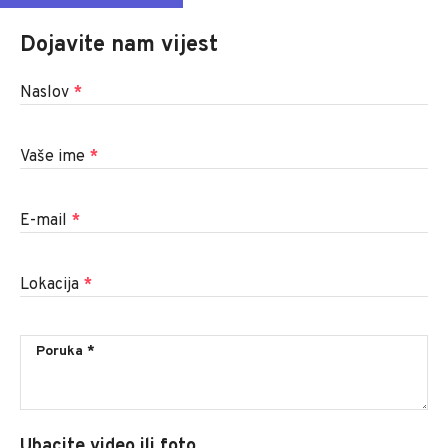
Dojavite nam vijest
Naslov
*
Vaše ime
*
E-mail
*
Lokacija
*
Ubacite video ili foto