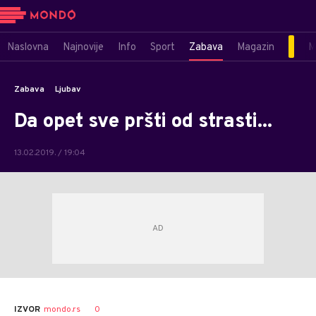
Naslovna
Najnovije
Info
Sport
Zabava
Magazin
M
Zabava
Ljubav
Da opet sve pršti od strasti...
13.02.2019. / 19:04
0
IZVOR
mondo.rs