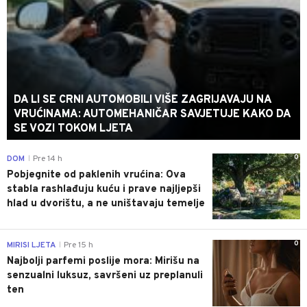
DA LI SE CRNI AUTOMOBILI VIŠE ZAGRIJAVAJU NA
VRUĆINAMA: AUTOMEHANIČAR SAVJETUJE KAKO DA
SE VOZI TOKOM LJETA
0
DOM
Pre 14 h
|
Pobjegnite od paklenih vrućina: Ova
stabla rashlađuju kuću i prave najljepši
hlad u dvorištu, a ne uništavaju temelje
0
MIRISI LJETA
Pre 15 h
|
Najbolji parfemi poslije mora: Mirišu na
senzualni luksuz, savršeni uz preplanuli
ten