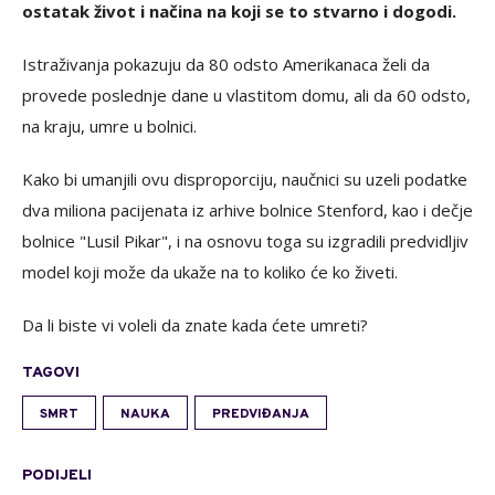
ostatak život i načina na koji se to stvarno i dogodi.
Istraživanja pokazuju da 80 odsto Amerikanaca želi da
provede poslednje dane u vlastitom domu, ali da 60 odsto,
na kraju, umre u bolnici.
Kako bi umanjili ovu disproporciju, naučnici su uzeli podatke
dva miliona pacijenata iz arhive bolnice Stenford, kao i dečje
bolnice "Lusil Pikar", i na osnovu toga su izgradili predvidljiv
model koji može da ukaže na to koliko će ko živeti.
Da li biste vi voleli da znate kada ćete umreti?
TAGOVI
SMRT
NAUKA
PREDVIĐANJA
PODIJELI