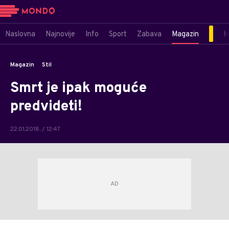
Naslovna
Najnovije
Info
Sport
Zabava
Magazin
M
Magazin
Stil
Smrt je ipak moguće
predvideti!
22.01.2018. / 12:47