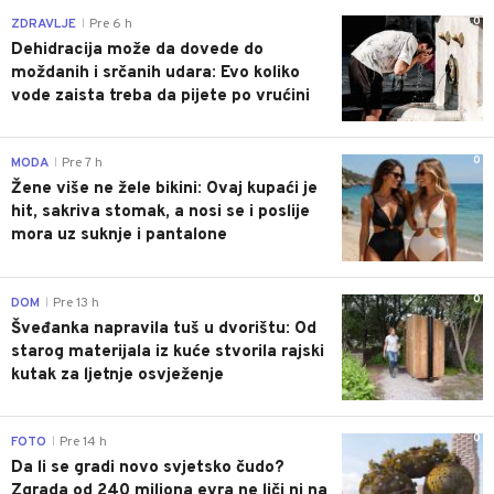
0
ZDRAVLJE
Pre 6 h
|
Dehidracija može da dovede do
moždanih i srčanih udara: Evo koliko
vode zaista treba da pijete po vrućini
0
MODA
Pre 7 h
|
Žene više ne žele bikini: Ovaj kupaći je
hit, sakriva stomak, a nosi se i poslije
mora uz suknje i pantalone
0
DOM
Pre 13 h
|
Šveđanka napravila tuš u dvorištu: Od
starog materijala iz kuće stvorila rajski
kutak za ljetnje osvježenje
0
FOTO
Pre 14 h
|
Da li se gradi novo svjetsko čudo?
Zgrada od 240 miliona evra ne liči ni na