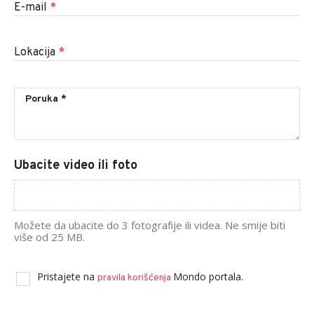
E-mail
*
Lokacija
*
Ubacite video ili foto
Možete da ubacite do 3 fotografije ili videa. Ne smije biti
više od 25 MB.
Pristajete na
Mondo portala.
pravila korišćenja