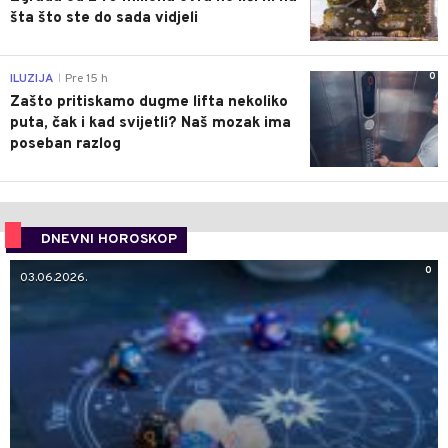
šta što ste do sada vidjeli
0
ILUZIJA
Pre 15 h
|
Zašto pritiskamo dugme lifta nekoliko
puta, čak i kad svijetli? Naš mozak ima
poseban razlog
DNEVNI HOROSKOP
0
03.06.2026.