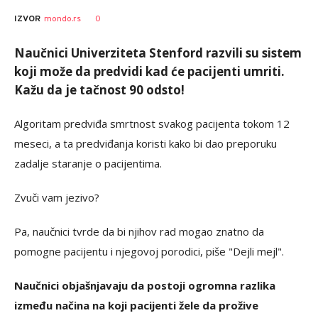
0
IZVOR
mondo.rs
Naučnici Univerziteta Stenford razvili su sistem
koji može da predvidi kad će pacijenti umriti.
Kažu da je tačnost 90 odsto!
Algoritam predviđa smrtnost svakog pacijenta tokom 12
meseci, a ta predviđanja koristi kako bi dao preporuku
zadalje staranje o pacijentima.
Zvuči vam jezivo?
Pa, naučnici tvrde da bi njihov rad mogao znatno da
pomogne pacijentu i njegovoj porodici, piše "Dejli mejl".
Naučnici objašnjavaju da postoji ogromna razlika
između načina na koji pacijenti žele da prožive