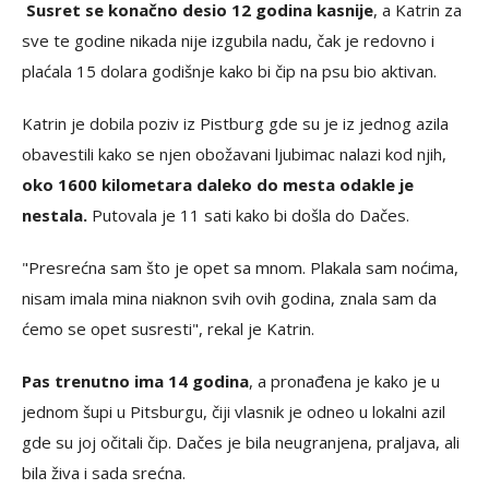
Susret se konačno desio 12 godina kasnije
, a Katrin za
sve te godine nikada nije izgubila nadu, čak je redovno i
plaćala 15 dolara godišnje kako bi čip na psu bio aktivan.
Katrin je dobila poziv iz Pistburg gde su je iz jednog azila
obavestili kako se njen obožavani ljubimac nalazi kod njih,
oko 1600 kilometara daleko do mesta odakle je
nestala.
Putovala je 11 sati kako bi došla do Dačes.
"Presrećna sam što je opet sa mnom. Plakala sam noćima,
nisam imala mina niaknon svih ovih godina, znala sam da
ćemo se opet susresti", rekal je Katrin.
Pas trenutno ima 14 godina
, a pronađena je kako je u
jednom šupi u Pitsburgu, čiji vlasnik je odneo u lokalni azil
gde su joj očitali čip. Dačes je bila neugranjena, praljava, ali
bila živa i sada srećna.