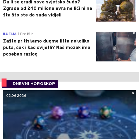
Da li se gradi novo svjetsko čudo?
Zgrada od 240 miliona evra ne liči ni na
šta što ste do sada vidjeli
0
ILUZIJA
Pre 15 h
|
Zašto pritiskamo dugme lifta nekoliko
puta, čak i kad svijetli? Naš mozak ima
poseban razlog
DNEVNI HOROSKOP
0
03.06.2026.