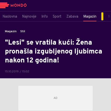
Naslovna
Najnovije
Info
Sport
Zabava
Magazin
M
Magazin
Stil
"Lesi" se vratila kući: Žena
pronašla izgubljenog ljubimca
nakon 12 godina!
15.10.2019. / 15:02