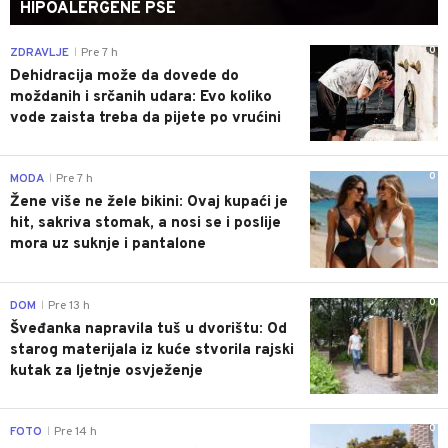
HIPOALERGENE PSE
0
ZDRAVLJE
Pre 7 h
|
Dehidracija može da dovede do
moždanih i srčanih udara: Evo koliko
vode zaista treba da pijete po vrućini
0
MODA
Pre 7 h
|
Žene više ne žele bikini: Ovaj kupaći je
hit, sakriva stomak, a nosi se i poslije
mora uz suknje i pantalone
0
DOM
Pre 13 h
|
Šveđanka napravila tuš u dvorištu: Od
starog materijala iz kuće stvorila rajski
kutak za ljetnje osvježenje
0
FOTO
Pre 14 h
|