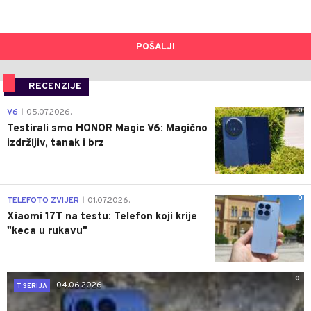
POŠALJI
RECENZIJE
0
V6
05.07.2026.
|
Testirali smo HONOR Magic V6: Magično
izdržljiv, tanak i brz
0
TELEFOTO ZVIJER
01.07.2026.
|
Xiaomi 17T na testu: Telefon koji krije
"keca u rukavu"
0
04.06.2026.
T SERIJA