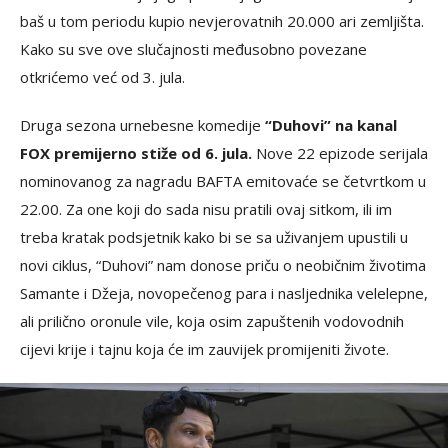
baš u tom periodu kupio nevjerovatnih 20.000 ari zemljišta.
Kako su sve ove slučajnosti međusobno povezane
otkrićemo već od 3. jula.
Druga sezona urnebesne komedije
“Duhovi” na kanal
FOX premijerno stiže od 6. jula.
Nove 22 epizode serijala
nominovanog za nagradu BAFTA emitovaće se četvrtkom u
22.00. Za one koji do sada nisu pratili ovaj sitkom, ili im
treba kratak podsjetnik kako bi se sa uživanjem upustili u
novi ciklus, “Duhovi” nam donose priču o neobičnim životima
Samante i Džeja, novopečenog para i nasljednika velelepne,
ali prilično oronule vile, koja osim zapuštenih vodovodnih
cijevi krije i tajnu koja će im zauvijek promijeniti živote.