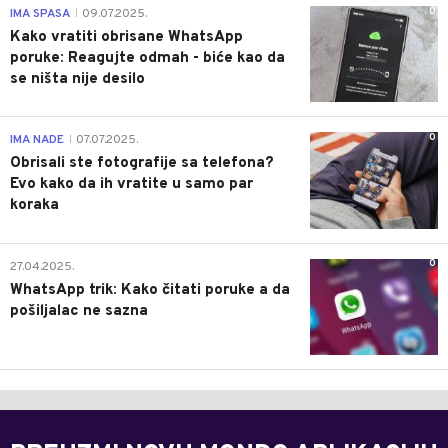
0
IMA SPASA
09.07.2025.
|
Kako vratiti obrisane WhatsApp
poruke: Reagujte odmah - biće kao da
se ništa nije desilo
0
IMA NADE
07.07.2025.
|
Obrisali ste fotografije sa telefona?
Evo kako da ih vratite u samo par
koraka
0
27.04.2025.
WhatsApp trik: Kako čitati poruke a da
pošiljalac ne sazna