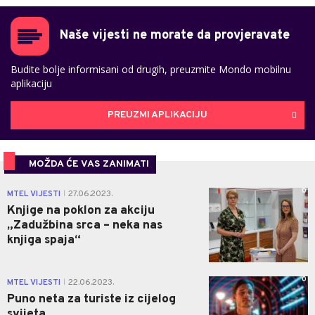
Naše vijesti ne morate da provjeravate
Budite bolje informisani od drugih, preuzmite Mondo mobilnu
aplikaciju
PREUZMI APLIKACIJU
MOŽDA ĆE VAS ZANIMATI
0
MTEL VIJESTI
27.06.2023.
|
Knjige na poklon za akciju
„Zadužbina srca – neka nas
knjiga spaja“
0
MTEL VIJESTI
22.06.2023.
|
Puno neta za turiste iz cijelog
svijeta