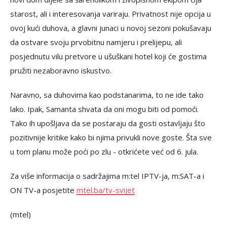
starost, ali i interesovanja variraju. Privatnost nije opcija u
ovoj kući duhova, a glavni junaci u novoj sezoni pokušavaju
da ostvare svoju prvobitnu namjeru i prelijepu, ali
posjednutu vilu pretvore u ušuškani hotel koji će gostima
pružiti nezaboravno iskustvo.
Naravno, sa duhovima kao podstanarima, to ne ide tako
lako. Ipak, Samanta shvata da oni mogu biti od pomoći.
Tako ih upošljava da se postaraju da gosti ostavljaju što
pozitivnije kritike kako bi njima privukli nove goste. Šta sve
u tom planu može poći po zlu - otkrićete već od 6. jula.
Za više informacija o sadržajima m:tel IPTV-ja, m:SAT-a i
ON TV-a posjetite
mtel.ba/tv-svijet
(mtel)