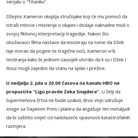
serijalu o “Titaniku”.
Džejms Kameron okuplja stručnjake koji će mu pomoći da
istraži mitove i misterije o olupini i dodaje naknadne misli o
svojoj fiktivnoj interpretaciji tragedije. Nakon što
obožavaoci filma nastave da insistiraju na tome da Džek
nije morao da pogine te tragične noći, Kameron vrši
testiranja kako bi jednom zauvijek utvrdio da li su i Džek I
Rouz mogli zajedno da stanu na splav i prežive.
U nedjelju 2. jula u 20.00 časova na kanalu HBO ne
propustite “Ligu pravde Zeka Snajdera”.
U želji da
Supermenova žrtva ne bude uzalud, Brus Vejn udružuje
snage sa Dajanom Prins i planira da angažuje tim metaljudi
da bi zaštitio svijet od nadolazeće opasnosti katastrofalnih
razmjera.