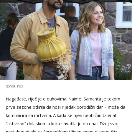
IZVOR: FOX
Nagađate, riječ je o duhovima. Naime, Samanta je tokom
prve sezone otkrila da nosi rijedak porodični dar – može da
komunicira sa mrtvima. A kada se njen neobičan talenat
“aktivirao” dolaskom u kuću shvatila je da ona i Džej svoj
novi dom dijele sa šarenolikom i živopisnom ekipom čija