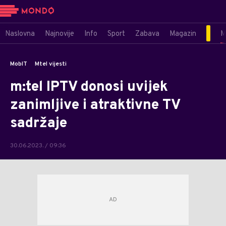
Naslovna
Najnovije
Info
Sport
Zabava
Magazin
M
MobIT
Mtel vijesti
m:tel IPTV donosi uvijek
zanimljive i atraktivne TV
sadržaje
30.06.2023. / 09:36