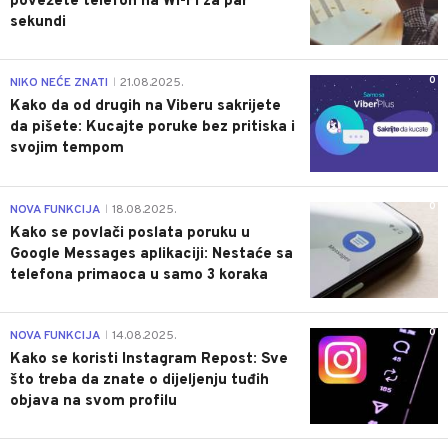
povežete telefon na Wi-Fi za par
sekundi
0
NIKO NEĆE ZNATI
21.08.2025.
|
Kako da od drugih na Viberu sakrijete
da pišete: Kucajte poruke bez pritiska i
svojim tempom
0
NOVA FUNKCIJA
18.08.2025.
|
Kako se povlači poslata poruku u
Google Messages aplikaciji: Nestaće sa
telefona primaoca u samo 3 koraka
0
NOVA FUNKCIJA
14.08.2025.
|
Kako se koristi Instagram Repost: Sve
što treba da znate o dijeljenju tuđih
objava na svom profilu