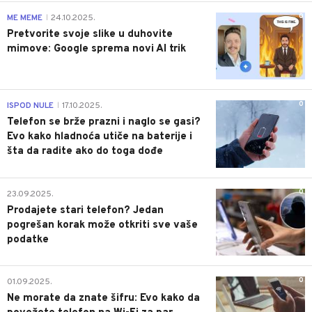
0
ME MEME
24.10.2025.
|
Pretvorite svoje slike u duhovite
mimove: Google sprema novi AI trik
0
ISPOD NULE
17.10.2025.
|
Telefon se brže prazni i naglo se gasi?
Evo kako hladnoća utiče na baterije i
šta da radite ako do toga dođe
0
23.09.2025.
Prodajete stari telefon? Jedan
pogrešan korak može otkriti sve vaše
podatke
0
01.09.2025.
Ne morate da znate šifru: Evo kako da