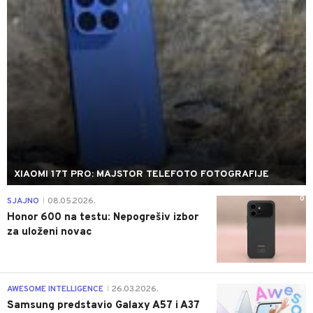
XIAOMI 17T PRO: MAJSTOR TELEFOTO FOTOGRAFIJE
0
SJAJNO
08.05.2026.
|
Honor 600 na testu: Nepogrešiv izbor
za uloženi novac
0
AWESOME INTELLIGENCE
26.03.2026.
|
Samsung predstavio Galaxy A57 i A37