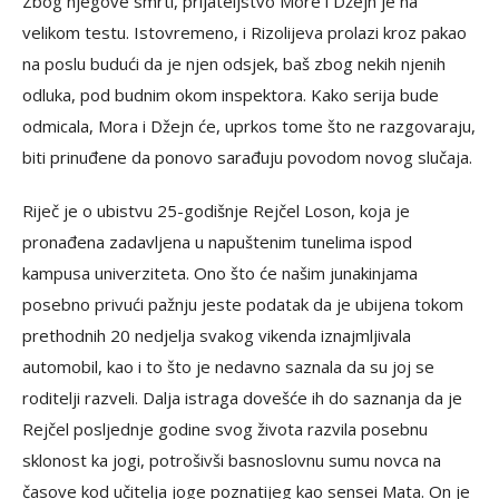
Zbog njegove smrti, prijateljstvo More i Džejn je na
velikom testu. Istovremeno, i Rizolijeva prolazi kroz pakao
na poslu budući da je njen odsjek, baš zbog nekih njenih
odluka, pod budnim okom inspektora. Kako serija bude
odmicala, Mora i Džejn će, uprkos tome što ne razgovaraju,
biti prinuđene da ponovo sarađuju povodom novog slučaja.
Riječ je o ubistvu 25-godišnje Rejčel Loson, koja je
pronađena zadavljena u napuštenim tunelima ispod
kampusa univerziteta. Ono što će našim junakinjama
posebno privući pažnju jeste podatak da je ubijena tokom
prethodnih 20 nedjelja svakog vikenda iznajmljivala
automobil, kao i to što je nedavno saznala da su joj se
roditelji razveli. Dalja istraga dovešće ih do saznanja da je
Rejčel posljednje godine svog života razvila posebnu
sklonost ka jogi, potrošivši basnoslovnu sumu novca na
časove kod učitelja joge poznatijeg kao sensei Mata. On je