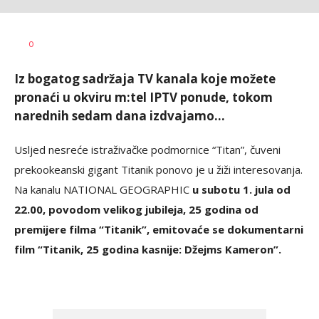
Dragana
AUTOR
0
Božić
Iz bogatog sadržaja TV kanala koje možete
pronaći u okviru m:tel IPTV ponude, tokom
narednih sedam dana izdvajamo...
Usljed nesreće istraživačke podmornice “Titan”, čuveni
prekookeanski gigant Titanik ponovo je u žiži interesovanja.
Na kanalu NATIONAL GEOGRAPHIC
u subotu 1. jula od
22.00, povodom velikog jubileja, 25 godina od
premijere filma “Titanik”, emitovaće se dokumentarni
film “Titanik, 25 godina kasnije: Džejms Kameron”.