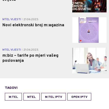
0
MTEL VIJESTI
21.06.2023.
|
Novi elektronski broj m:agazina
0
MTEL VIJESTI
21.06.2023.
|
m:biz – tarife po mjeri vašeg
poslovanja
TAGOVI
M:TEL
MTEL
M:TEL IPTV
OPEN IPTV