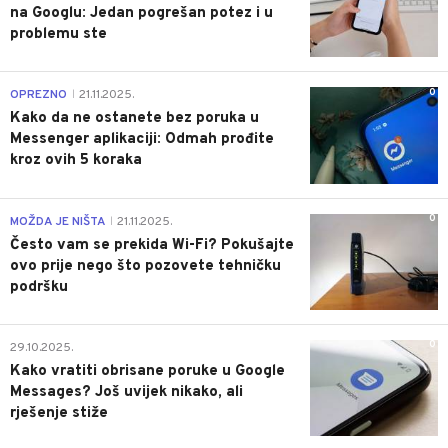
na Googlu: Jedan pogrešan potez i u
problemu ste
0
OPREZNO
21.11.2025.
|
Kako da ne ostanete bez poruka u
Messenger aplikaciji: Odmah prođite
kroz ovih 5 koraka
0
MOŽDA JE NIŠTA
21.11.2025.
|
Često vam se prekida Wi-Fi? Pokušajte
ovo prije nego što pozovete tehničku
podršku
0
29.10.2025.
Kako vratiti obrisane poruke u Google
Messages? Još uvijek nikako, ali
rješenje stiže