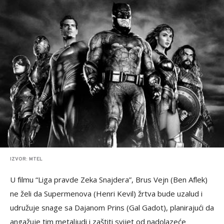
IZVOR: MTEL
U filmu “Liga pravde Zeka Snajdera”, Brus Vejn (Ben Aflek)
ne želi da Supermenova (Henri Kevil) žrtva bude uzalud i
udružuje snage sa Dajanom Prins (Gal Gadot), planirajući da
angažuje tim metaljudi i zaštiti svijet od nadolazeće