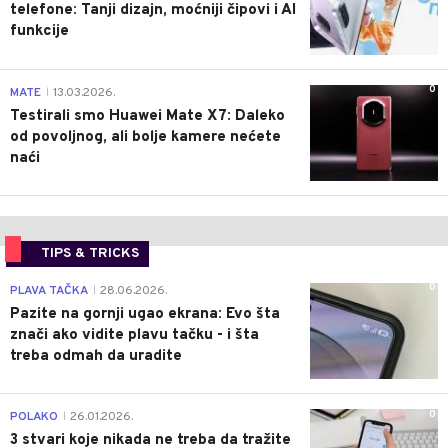
telefone: Tanji dizajn, moćniji čipovi i AI
funkcije
0
MATE
13.03.2026.
|
Testirali smo Huawei Mate X7: Daleko
od povoljnog, ali bolje kamere nećete
naći
TIPS & TRICKS
0
PLAVA TAČKA
28.06.2026.
|
Pazite na gornji ugao ekrana: Evo šta
znači ako vidite plavu tačku - i šta
treba odmah da uradite
0
POLAKO
26.01.2026.
|
3 stvari koje nikada ne treba da tražite