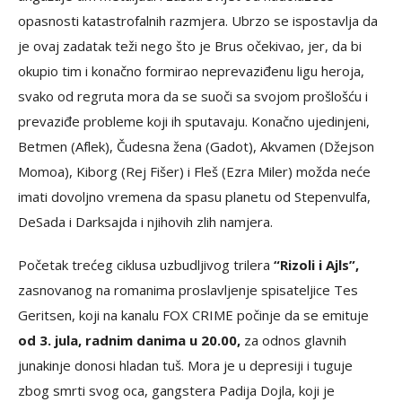
opasnosti katastrofalnih razmjera. Ubrzo se ispostavlja da
je ovaj zadatak teži nego što je Brus očekivao, jer, da bi
okupio tim i konačno formirao neprevaziđenu ligu heroja,
svako od regruta mora da se suoči sa svojom prošlošću i
prevaziđe probleme koji ih sputavaju. Konačno ujedinjeni,
Betmen (Aflek), Čudesna žena (Gadot), Akvamen (Džejson
Momoa), Kiborg (Rej Fišer) i Fleš (Ezra Miler) možda neće
imati dovoljno vremena da spasu planetu od Stepenvulfa,
DeSada i Darksajda i njihovih zlih namjera.
Početak trećeg ciklusa uzbudljivog trilera
“Rizoli i Ajls”,
zasnovanog na romanima proslavljenje spisateljice Tes
Geritsen, koji na kanalu FOX CRIME počinje da se emituje
od 3. jula, radnim danima u 20.00,
za odnos glavnih
junakinje donosi hladan tuš. Mora je u depresiji i tuguje
zbog smrti svog oca, gangstera Padija Dojla, koji je