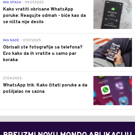
0
IMA SPASA
09.07.2025.
|
Kako vratiti obrisane WhatsApp
poruke: Reagujte odmah - biće kao da
se ništa nije desilo
0
IMA NADE
07.07.2025.
|
Obrisali ste fotografije sa telefona?
Evo kako da ih vratite u samo par
koraka
0
27.04.2025.
WhatsApp trik: Kako čitati poruke a da
pošiljalac ne sazna