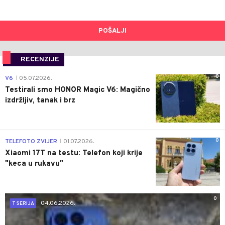
POŠALJI
RECENZIJE
0
V6
05.07.2026.
|
Testirali smo HONOR Magic V6: Magično
izdržljiv, tanak i brz
0
TELEFOTO ZVIJER
01.07.2026.
|
Xiaomi 17T na testu: Telefon koji krije
"keca u rukavu"
0
04.06.2026.
T SERIJA