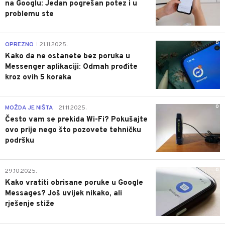
na Googlu: Jedan pogrešan potez i u
problemu ste
0
OPREZNO
21.11.2025.
|
Kako da ne ostanete bez poruka u
Messenger aplikaciji: Odmah prođite
kroz ovih 5 koraka
0
MOŽDA JE NIŠTA
21.11.2025.
|
Često vam se prekida Wi-Fi? Pokušajte
ovo prije nego što pozovete tehničku
podršku
0
29.10.2025.
Kako vratiti obrisane poruke u Google
Messages? Još uvijek nikako, ali
rješenje stiže