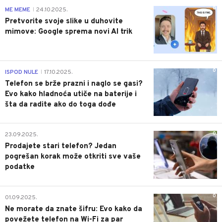
0
ME MEME
24.10.2025.
|
Pretvorite svoje slike u duhovite
mimove: Google sprema novi AI trik
0
ISPOD NULE
17.10.2025.
|
Telefon se brže prazni i naglo se gasi?
Evo kako hladnoća utiče na baterije i
šta da radite ako do toga dođe
0
23.09.2025.
Prodajete stari telefon? Jedan
pogrešan korak može otkriti sve vaše
podatke
0
01.09.2025.
Ne morate da znate šifru: Evo kako da
povežete telefon na Wi-Fi za par