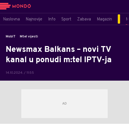
Naslovna
Najnovije
Info
Sport
Zabava
Magazin
M
MobIT
Mtel vijesti
Newsmax Balkans – novi TV
kanal u ponudi m:tel IPTV-ja
14.10.2024. / 11:55