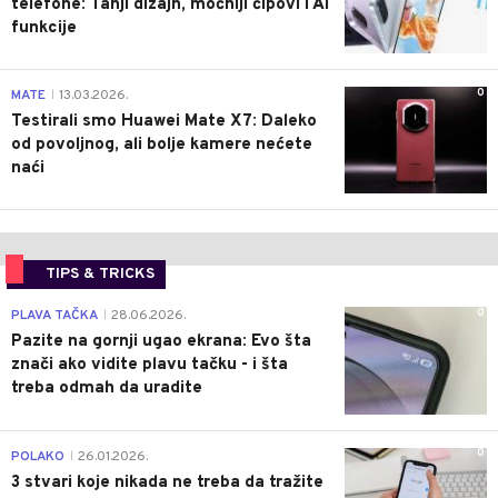
telefone: Tanji dizajn, moćniji čipovi i AI
funkcije
0
MATE
13.03.2026.
|
Testirali smo Huawei Mate X7: Daleko
od povoljnog, ali bolje kamere nećete
naći
TIPS & TRICKS
0
PLAVA TAČKA
28.06.2026.
|
Pazite na gornji ugao ekrana: Evo šta
znači ako vidite plavu tačku - i šta
treba odmah da uradite
0
POLAKO
26.01.2026.
|
3 stvari koje nikada ne treba da tražite