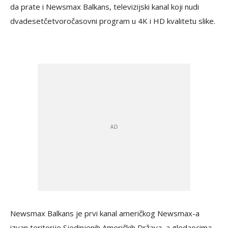
da prate i Newsmax Balkans, televizijski kanal koji nudi
dvadesetčetvoročasovni program u 4K i HD kvalitetu slike.
Newsmax Balkans je prvi kanal američkog Newsmax-a
izvan teritorije Sjedinjenih Američkih Država, a gledaocima