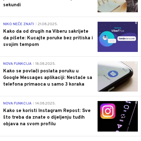
sekundi
0
NIKO NEĆE ZNATI
21.08.2025.
|
Kako da od drugih na Viberu sakrijete
da pišete: Kucajte poruke bez pritiska i
svojim tempom
0
NOVA FUNKCIJA
18.08.2025.
|
Kako se povlači poslata poruku u
Google Messages aplikaciji: Nestaće sa
telefona primaoca u samo 3 koraka
0
NOVA FUNKCIJA
14.08.2025.
|
Kako se koristi Instagram Repost: Sve
što treba da znate o dijeljenju tuđih
objava na svom profilu