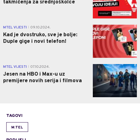
takmičenja za srednjoškolce
0
MTEL VIJESTI
09.10.2024.
|
Kad je dvostruko, sve je bolje:
Duple gige i novi telefon!
0
MTEL VIJESTI
07.10.2024.
|
Jesen na HBO i Max-u uz
premijere novih serija i filmova
TAGOVI
M:TEL