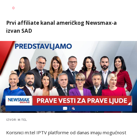
Dušan
AUTOR
0
Volaš
Prvi affiliate kanal američkog Newsmax-a
izvan SAD
IZVOR: M:TEL
Korisnici m:tel IPTV platforme od danas imaju mogućnost