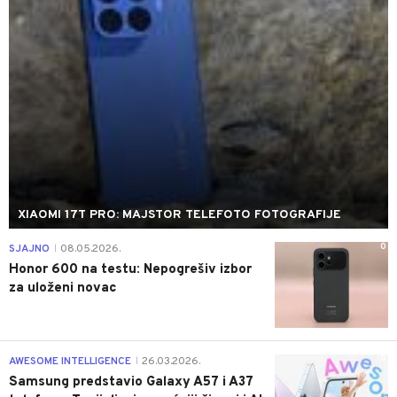
XIAOMI 17T PRO: MAJSTOR TELEFOTO FOTOGRAFIJE
0
SJAJNO
08.05.2026.
|
Honor 600 na testu: Nepogrešiv izbor
za uloženi novac
0
AWESOME INTELLIGENCE
26.03.2026.
|
Samsung predstavio Galaxy A57 i A37