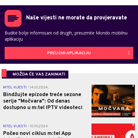
Naše vijesti ne morate da provjeravate
Budite bolje informisani od drugih, preuzmite Mondo mobilnu
aplikaciju
PREUZMI APLIKACIJU
MOŽDA ĆE VAS ZANIMATI
0
MTEL VIJESTI
14.10.2024.
|
Bindžujte epizode treće sezone
serije "Močvara": Od danas
dostupno u m:tel IPTV videoteci
0
MTEL VIJESTI
10.10.2024.
|
Počeo novi ciklus m:tel App