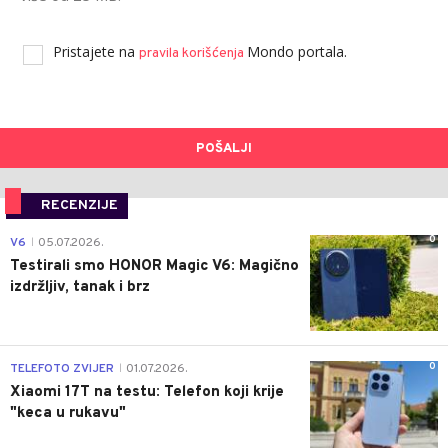
Pristajete na
Mondo portala.
pravila korišćenja
POŠALJI
RECENZIJE
0
V6
05.07.2026.
|
Testirali smo HONOR Magic V6: Magično
izdržljiv, tanak i brz
0
TELEFOTO ZVIJER
01.07.2026.
|
Xiaomi 17T na testu: Telefon koji krije
"keca u rukavu"