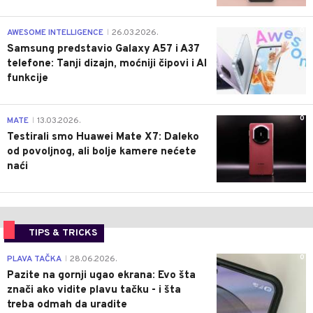
0
AWESOME INTELLIGENCE
26.03.2026.
|
Samsung predstavio Galaxy A57 i A37
telefone: Tanji dizajn, moćniji čipovi i AI
funkcije
0
MATE
13.03.2026.
|
Testirali smo Huawei Mate X7: Daleko
od povoljnog, ali bolje kamere nećete
naći
TIPS & TRICKS
0
PLAVA TAČKA
28.06.2026.
|
Pazite na gornji ugao ekrana: Evo šta
znači ako vidite plavu tačku - i šta
treba odmah da uradite