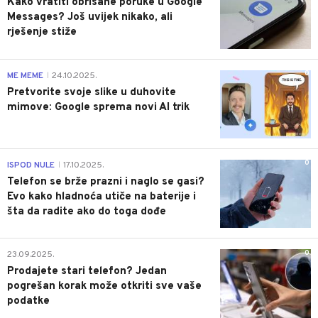
Kako vratiti obrisane poruke u Google
Messages? Još uvijek nikako, ali
rješenje stiže
0
ME MEME
24.10.2025.
|
Pretvorite svoje slike u duhovite
mimove: Google sprema novi AI trik
0
ISPOD NULE
17.10.2025.
|
Telefon se brže prazni i naglo se gasi?
Evo kako hladnoća utiče na baterije i
šta da radite ako do toga dođe
0
23.09.2025.
Prodajete stari telefon? Jedan
pogrešan korak može otkriti sve vaše
podatke