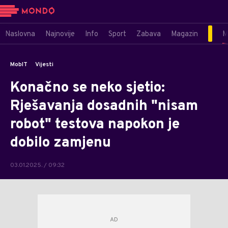
Naslovna
Najnovije
Info
Sport
Zabava
Magazin
M
MobIT
Vijesti
Konačno se neko sjetio:
Rješavanja dosadnih "nisam
robot" testova napokon je
dobilo zamjenu
03.01.2025. / 09:32