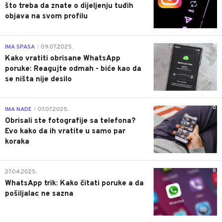
što treba da znate o dijeljenju tuđih
objava na svom profilu
0
IMA SPASA
09.07.2025.
|
Kako vratiti obrisane WhatsApp
poruke: Reagujte odmah - biće kao da
se ništa nije desilo
0
IMA NADE
07.07.2025.
|
Obrisali ste fotografije sa telefona?
Evo kako da ih vratite u samo par
koraka
0
27.04.2025.
WhatsApp trik: Kako čitati poruke a da
pošiljalac ne sazna