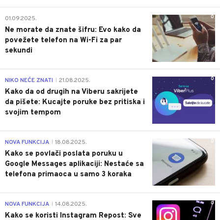
0
01.09.2025.
Ne morate da znate šifru: Evo kako da
povežete telefon na Wi-Fi za par
sekundi
0
NIKO NEĆE ZNATI
21.08.2025.
|
Kako da od drugih na Viberu sakrijete
da pišete: Kucajte poruke bez pritiska i
svojim tempom
0
NOVA FUNKCIJA
18.08.2025.
|
Kako se povlači poslata poruku u
Google Messages aplikaciji: Nestaće sa
telefona primaoca u samo 3 koraka
0
NOVA FUNKCIJA
14.08.2025.
|
Kako se koristi Instagram Repost: Sve