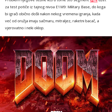
za test potiče iz tajnog nivoa E1M9: Military Base, do koga
bi igrači obično došli nakon nekog vremena igranja, kada
već od oružja imaju sačmaru, mitraljez, raketni bacač, a
vjerovatno i neki oklop.