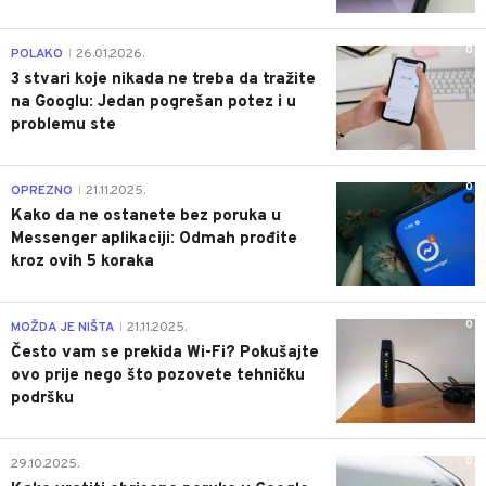
0
POLAKO
26.01.2026.
|
3 stvari koje nikada ne treba da tražite
na Googlu: Jedan pogrešan potez i u
problemu ste
0
OPREZNO
21.11.2025.
|
Kako da ne ostanete bez poruka u
Messenger aplikaciji: Odmah prođite
kroz ovih 5 koraka
0
MOŽDA JE NIŠTA
21.11.2025.
|
Često vam se prekida Wi-Fi? Pokušajte
ovo prije nego što pozovete tehničku
podršku
0
29.10.2025.