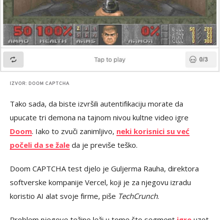
IZVOR: DOOM CAPTCHA
Tako sada, da biste izvršili autentifikaciju morate da
upucate tri demona na tajnom nivou kultne video igre
Doom
. Iako to zvuči zanimljivo,
neki korisnici su već
počeli da se žale
da je previše teško.
Doom CAPTCHA test djelo je Guljerma Rauha, direktora
softverske kompanije Vercel, koji je za njegovu izradu
koristio AI alat svoje firme, piše
TechCrunch
.
Problem njegove težine leži u tome što segment
igre
uzet