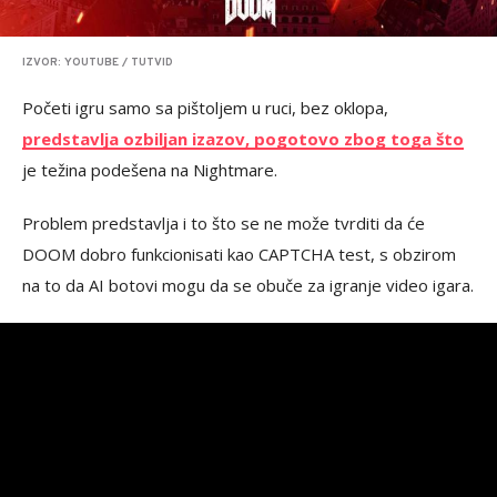
IZVOR: YOUTUBE / TUTVID
Početi igru samo sa pištoljem u ruci, bez oklopa,
predstavlja ozbiljan izazov, pogotovo zbog toga što
je težina podešena na Nightmare.
Problem predstavlja i to što se ne može tvrditi da će
DOOM dobro funkcionisati kao CAPTCHA test, s obzirom
na to da AI botovi mogu da se obuče za igranje video igara.