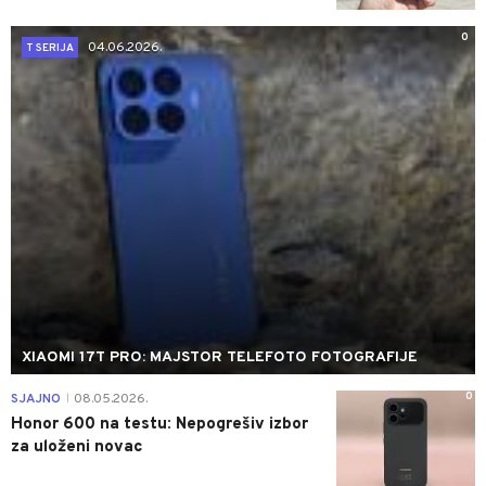
0
04.06.2026.
T SERIJA
XIAOMI 17T PRO: MAJSTOR TELEFOTO FOTOGRAFIJE
0
SJAJNO
08.05.2026.
|
Honor 600 na testu: Nepogrešiv izbor
za uloženi novac