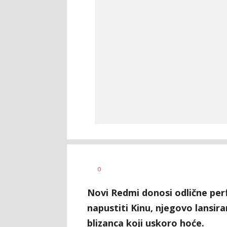
Vesna
AUTOR
0
Kerkez
Novi Redmi donosi odlične perf
napustiti Kinu, njegovo lansir
blizanca koji uskoro hoće.