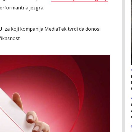
 performantna jezgra.
U
, za koji kompanija MediaTek tvrdi da donosi
fikasnost.