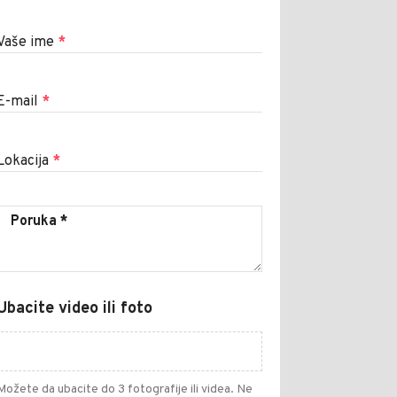
Vaše ime
*
E-mail
*
Lokacija
*
Ubacite video ili foto
Možete da ubacite do 3 fotografije ili videa. Ne