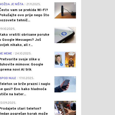
0
MOŽDA JE NIŠTA
21.11.2025.
|
Često vam se prekida Wi-Fi?
Pokušajte ovo prije nego što
pozovete tehnič...
0
29.10.2025.
Kako vratiti obrisane poruke
u Google Messages? Još
uvijek nikako, ali r...
0
ME MEME
24.10.2025.
|
Pretvorite svoje slike u
duhovite mimove: Google
sprema novi AI trik
0
ISPOD NULE
17.10.2025.
|
Telefon se brže prazni i naglo
se gasi? Evo kako hladnoća
utiče na bater...
0
23.09.2025.
Prodajete stari telefon?
Jedan pogrešan korak može