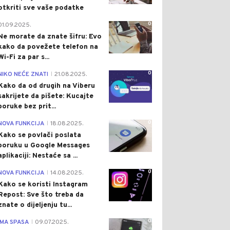
otkriti sve vaše podatke
0
01.09.2025.
Ne morate da znate šifru: Evo
kako da povežete telefon na
Wi-Fi za par s...
0
NIKO NEĆE ZNATI
21.08.2025.
|
Kako da od drugih na Viberu
sakrijete da pišete: Kucajte
poruke bez prit...
0
NOVA FUNKCIJA
18.08.2025.
|
Kako se povlači poslata
poruku u Google Messages
aplikaciji: Nestaće sa ...
0
NOVA FUNKCIJA
14.08.2025.
|
Kako se koristi Instagram
Repost: Sve što treba da
znate o dijeljenju tu...
0
IMA SPASA
09.07.2025.
|