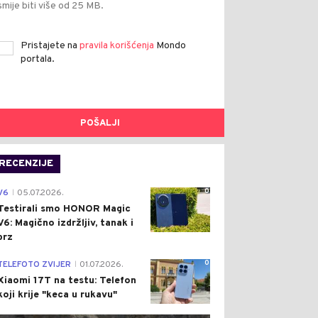
smije biti više od 25 MB.
Pristajete na
pravila korišćenja
Mondo
portala.
POŠALJI
RECENZIJE
0
V6
05.07.2026.
|
Testirali smo HONOR Magic
V6: Magično izdržljiv, tanak i
brz
0
TELEFOTO ZVIJER
01.07.2026.
|
Xiaomi 17T na testu: Telefon
koji krije "keca u rukavu"