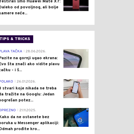
Testirali smo Huawei Mate X7:
Daleko od povoljnog, ali bolje
kamere neće...
TIPS & TRICKS
0
PLAVA TAČKA
28.06.2026.
|
Pazite na gornji ugao ekrana:
Evo šta znači ako vidite plavu
tačku - i š...
0
POLAKO
26.01.2026.
|
3 stvari koje nikada ne treba
da tražite na Googlu: Jedan
pogrešan potez...
0
OPREZNO
21.11.2025.
|
Kako da ne ostanete bez
poruka u Messenger aplikaciji:
Odmah prođite kro...