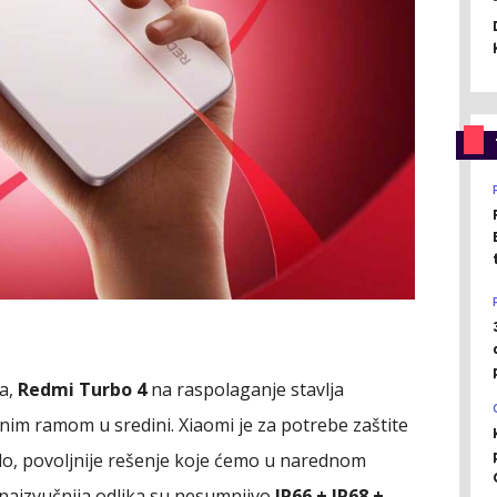
na,
Redmi Turbo 4
na raspolaganje stavlja
čnim ramom u sredini. Xiaomi je za potrebe zaštite
lo, povoljnije rešenje koje ćemo u narednom
je najzvučnija odlika su nesumnjivo
IP66 + IP68 +