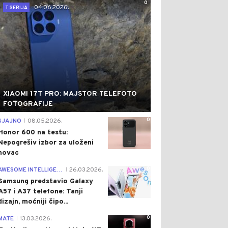
0
04.06.2026.
T SERIJA
XIAOMI 17T PRO: MAJSTOR TELEFOTO
FOTOGRAFIJE
0
SJAJNO
08.05.2026.
|
Honor 600 na testu:
Nepogrešiv izbor za uloženi
novac
0
AWESOME INTELLIGENCE
26.03.2026.
|
Samsung predstavio Galaxy
A57 i A37 telefone: Tanji
dizajn, moćniji čipo...
0
MATE
13.03.2026.
|