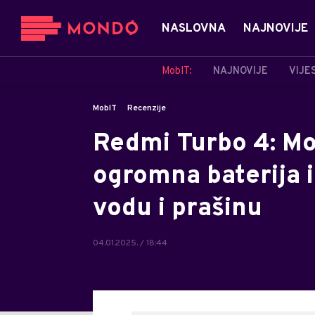
NASLOVNA
NAJNOVIJE
MobIT:
NAJNOVIJE
VIJE
MobIT
Recenzije
Redmi Turbo 4: M
ogromna baterija 
vodu i prašinu
04.01.2025. / 18:44