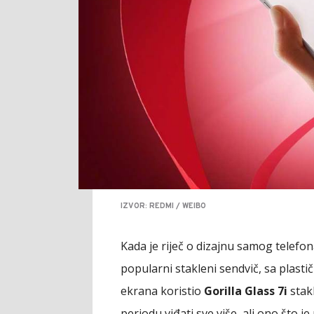
IZVOR: REDMI / WEIBO
Kada je riječ o dizajnu samog telefo
popularni stakleni sendvič, sa plasti
ekrana koristio
Gorilla Glass 7i
stak
periodu viđati sve više, ali ono što 