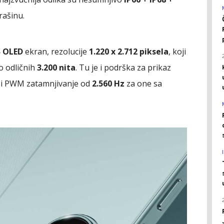
rašinu.
S OLED
ekran, rezolucije
1.220 x 2.712 piksela
, koji
do odličnih
3.200 nita
. Tu je i podrška za prikaz
 i PWM zatamnjivanje od
2.560 Hz
za one sa