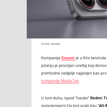
IZVOR: XIAOMI
Kompanija
Xiaomi
je u Kini lansiral
pitanju je povoljan uređaj koji donos
prethodne nedjelje najavljen kao prv
kompanije MediaTek
.
U tom duhu, ispod "haube"
Redmi T
osmojezgarni čip koji prati istu "
All-