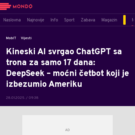
Naslovna
Najnovije
Info
Sport
Zabava
Magazin
M
MobIT
Vijesti
Kineski AI svrgao ChatGPT sa
trona za samo 17 dana:
DeepSeek – moćni četbot koji je
izbezumio Ameriku
28.01.2025. / 09:38