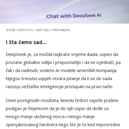
IZVOR: COSTFOTO / DDP USA / PROFIMEDIA
I šta ćemo sad...
DeepSeek je, za možda najkraće vrijeme ikada, uspeo da
postane globalno vidljiv i prepoznatljiv i da se izjednači, pa
čak i da nadmaši, vodeće AI modele američkih kompanija.
Njegov trenutni uspjeh otvara pitanje da li se do sada
razvoju veštačke inteligencije pristupalo na pravi način.
Osim postignutih rezultata, kineski četbot najviše prašine
podigao je činjenicom da je do njih uspio da dođe za
mnogo manje uloženog novca i mnogo manje
specijalizovanog hardvera nego što je to kod neposredne