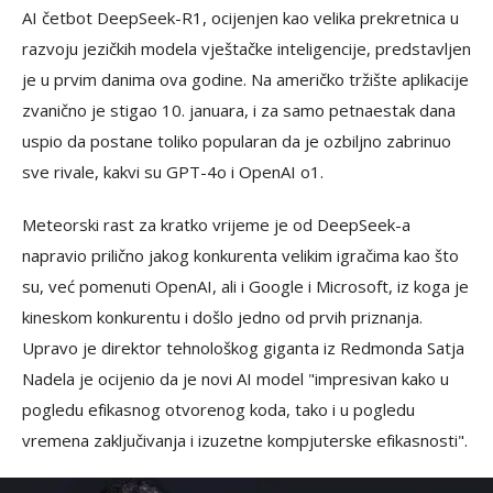
AI četbot DeepSeek-R1, ocijenjen kao velika prekretnica u
razvoju jezičkih modela vještačke inteligencije, predstavljen
je u prvim danima ova godine. Na američko tržište aplikacije
zvanično je stigao 10. januara, i za samo petnaestak dana
uspio da postane toliko popularan da je ozbiljno zabrinuo
sve rivale, kakvi su GPT-4o i OpenAI o1.
Meteorski rast za kratko vrijeme je od DeepSeek-a
napravio prilično jakog konkurenta velikim igračima kao što
su, već pomenuti OpenAI, ali i Google i Microsoft, iz koga je
kineskom konkurentu i došlo jedno od prvih priznanja.
Upravo je direktor tehnološkog giganta iz Redmonda Satja
Nadela je ocijenio da je novi AI model "impresivan kako u
pogledu efikasnog otvorenog koda, tako i u pogledu
vremena zaključivanja i izuzetne kompjuterske efikasnosti".