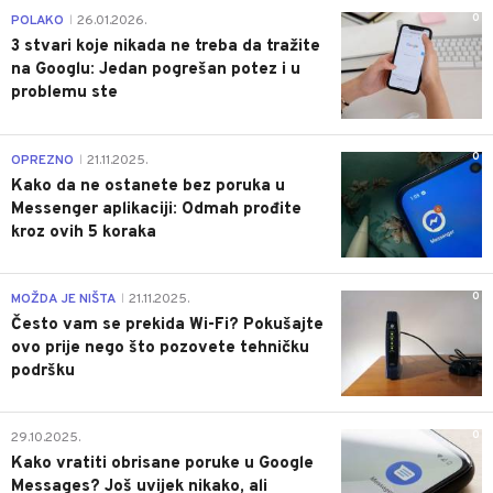
0
POLAKO
26.01.2026.
|
3 stvari koje nikada ne treba da tražite
na Googlu: Jedan pogrešan potez i u
problemu ste
0
OPREZNO
21.11.2025.
|
Kako da ne ostanete bez poruka u
Messenger aplikaciji: Odmah prođite
kroz ovih 5 koraka
0
MOŽDA JE NIŠTA
21.11.2025.
|
Često vam se prekida Wi-Fi? Pokušajte
ovo prije nego što pozovete tehničku
podršku
0
29.10.2025.
Kako vratiti obrisane poruke u Google
Messages? Još uvijek nikako, ali