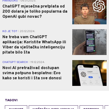
PARADOKS
06.01.2025.
|
ChatGPT mjesečna pretplata od
200 dolara je toliko popularna da
OpenAI gubi novac?
0
KO JE TO?
20.12.2024.
|
Ne treba vam ChatGPT
aplikacija: Koristite WhatsApp ili
Viber da vještačku inteligenciju
pitate bilo šta
0
CHATGPT SEARCH
19.12.2024.
|
Novi AI pretraživač dostupan
svima potpuno besplatno: Evo
kako se koristi i šta sve donosi
TAGOVI