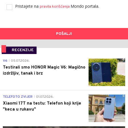
Pristajete na
Mondo portala.
pravila korišćenja
POŠALJI
RECENZIJE
0
V6
05.07.2026.
|
Testirali smo HONOR Magic V6: Magično
izdržljiv, tanak i brz
0
TELEFOTO ZVIJER
01.07.2026.
|
Xiaomi 17T na testu: Telefon koji krije
"keca u rukavu"