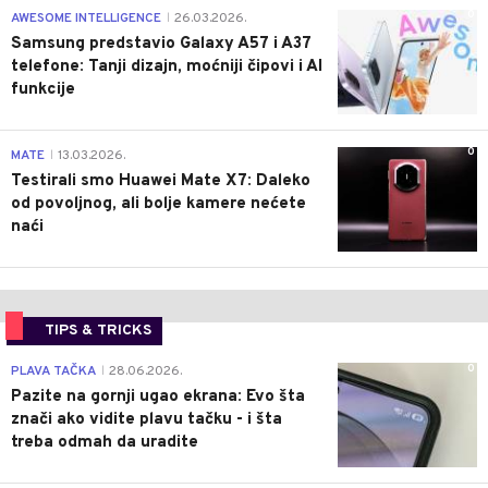
0
AWESOME INTELLIGENCE
26.03.2026.
|
Samsung predstavio Galaxy A57 i A37
telefone: Tanji dizajn, moćniji čipovi i AI
funkcije
0
MATE
13.03.2026.
|
Testirali smo Huawei Mate X7: Daleko
od povoljnog, ali bolje kamere nećete
naći
TIPS & TRICKS
0
PLAVA TAČKA
28.06.2026.
|
Pazite na gornji ugao ekrana: Evo šta
znači ako vidite plavu tačku - i šta
treba odmah da uradite