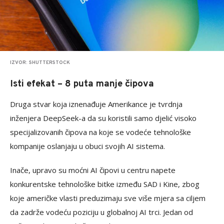
IZVOR: SHUTTERSTOCK
Isti efekat – 8 puta manje čipova
Druga stvar koja iznenađuje Amerikance je tvrdnja
inženjera DeepSeek-a da su koristili samo djelić visoko
specijalizovanih čipova na koje se vodeće tehnološke
kompanije oslanjaju u obuci svojih AI sistema.
Inače, upravo su moćni AI čipovi u centru napete
konkurentske tehnološke bitke između SAD i Kine, zbog
koje američke vlasti preduzimaju sve više mjera sa ciljem
da zadrže vodeću poziciju u globalnoj AI trci. Jedan od