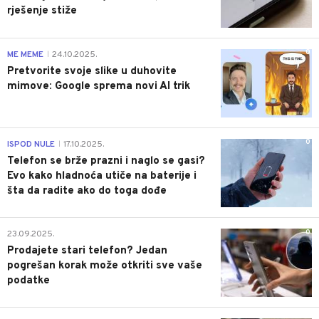
rješenje stiže
0
ME MEME
24.10.2025.
|
Pretvorite svoje slike u duhovite
mimove: Google sprema novi AI trik
0
ISPOD NULE
17.10.2025.
|
Telefon se brže prazni i naglo se gasi?
Evo kako hladnoća utiče na baterije i
šta da radite ako do toga dođe
0
23.09.2025.
Prodajete stari telefon? Jedan
pogrešan korak može otkriti sve vaše
podatke