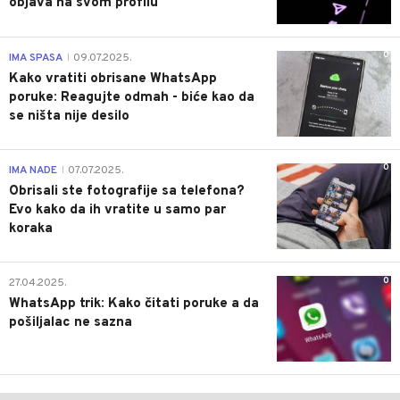
objava na svom profilu
0
IMA SPASA
09.07.2025.
|
Kako vratiti obrisane WhatsApp
poruke: Reagujte odmah - biće kao da
se ništa nije desilo
0
IMA NADE
07.07.2025.
|
Obrisali ste fotografije sa telefona?
Evo kako da ih vratite u samo par
koraka
0
27.04.2025.
WhatsApp trik: Kako čitati poruke a da
pošiljalac ne sazna