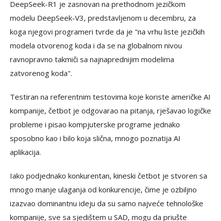
DeepSeek-R1 je zasnovan na prethodnom jezičkom
modelu DeepSeek-V3, predstavljenom u decembru, za
koga njegovi programeri tvrde da je "na vrhu liste jezičkih
modela otvorenog koda i da se na globalnom nivou
ravnopravno takmiči sa najnaprednijim modelima
zatvorenog koda".
Testiran na referentnim testovima koje koriste američke AI
kompanije, četbot je odgovarao na pitanja, rješavao logičke
probleme i pisao kompjuterske programe jednako
sposobno kao i bilo koja slična, mnogo poznatija AI
aplikacija.
Iako podjednako konkurentan, kineski četbot je stvoren sa
mnogo manje ulaganja od konkurencije, čime je ozbiljno
izazvao dominantnu ideju da su samo najveće tehnološke
kompanije, sve sa sjedištem u SAD, mogu da priušte