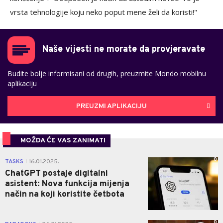
vrsta tehnologije koju neko poput mene želi da koristi!"
Naše vijesti ne morate da provjeravate
Budite bolje informisani od drugih, preuzmite Mondo mobilnu
aplikaciju
PREUZMI APLIKACIJU
MOŽDA ĆE VAS ZANIMATI
0
TASKS
16.01.2025.
|
ChatGPT postaje digitalni
asistent: Nova funkcija mijenja
način na koji koristite četbota
0