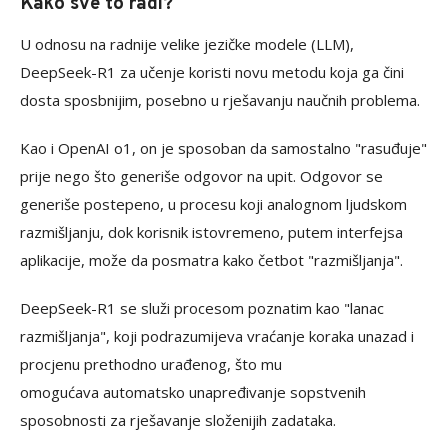
Kako sve to radi?
U odnosu na radnije velike jezičke modele (LLM),
DeepSeek-R1 za učenje koristi novu metodu koja ga čini
dosta sposbnijim, posebno u rješavanju naučnih problema.
Kao i OpenAI o1, on je sposoban da samostalno "rasuđuje"
prije nego što generiše odgovor na upit. Odgovor se
generiše postepeno, u procesu koji analognom ljudskom
razmišljanju, dok korisnik istovremeno, putem interfejsa
aplikacije, može da posmatra kako četbot "razmišljanja".
DeepSeek-R1 se služi procesom poznatim kao "lanac
razmišljanja", koji podrazumijeva vraćanje koraka unazad i
procjenu prethodno urađenog, što mu
omogućava automatsko unapređivanje sopstvenih
sposobnosti za rješavanje složenijih zadataka.