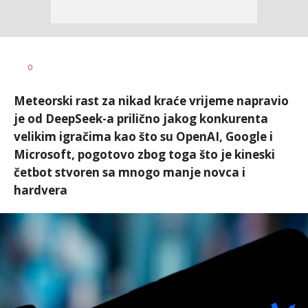
Miloš B.
AUTOR
0
Jovanović
Meteorski rast za nikad kraće vrijeme napravio
je od DeepSeek-a prilično jakog konkurenta
velikim igračima kao što su OpenAI, Google i
Microsoft, pogotovo zbog toga što je kineski
četbot stvoren sa mnogo manje novca i
hardvera