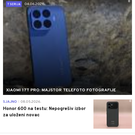
0
04.06.2026.
T SERIJA
XIAOMI 17T PRO: MAJSTOR TELEFOTO FOTOGRAFIJE
0
SJAJNO
08.05.2026.
|
Honor 600 na testu: Nepogrešiv izbor
za uloženi novac