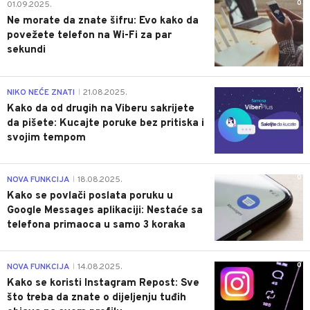
0
01.09.2025.
Ne morate da znate šifru: Evo kako da
povežete telefon na Wi-Fi za par
sekundi
0
NIKO NEĆE ZNATI
21.08.2025.
|
Kako da od drugih na Viberu sakrijete
da pišete: Kucajte poruke bez pritiska i
svojim tempom
0
NOVA FUNKCIJA
18.08.2025.
|
Kako se povlači poslata poruku u
Google Messages aplikaciji: Nestaće sa
telefona primaoca u samo 3 koraka
0
NOVA FUNKCIJA
14.08.2025.
|
Kako se koristi Instagram Repost: Sve
što treba da znate o dijeljenju tuđih