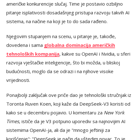
američke konkurencije slučaj. Time je postavio ozbiljno
pitanje isplativosti dosadašnjeg pristupa razvoju takvih AI
sistema, na načine na koji je to do sada rađeno.
Njegovim stupanjem na scenu, u pitanje je, takođe,
dovedena i sama
globalna dominacija američkih
tehnoloških kompanija
, kakve su OpenAI i Nvidia, u sferi
razvoja vještačke inteligencije, što bi možda, u bliskoj
budućnosti, moglo da se odrazi i na njihove visoke
vrijednosti.
Ponajbolji zaključak ove priče dao je tehnološki stručnjak iz
Toronta Ruven Koen, koji kaže da DeepSeek-V3 koristi od
kako se u decembru pojavio. U komentaru za
New York
Times
, ističe da je V3 potpuno uporediv sa najnovijim AI
sistemima OpenAI-ja, ali da je "mnogo jeftiniji za
korišćenje": "DeepSeek je način da uštedim novac. To je