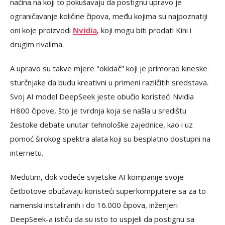
načina na koji to pokušavaju da postignu upravo je
ograničavanje količine čipova, među kojima su najpoznatiji
oni koje proizvodi
Nvidia
, koji mogu biti prodati Kini i
drugim rivalima.
A upravo su takve mjere "okidač" koji je primorao kineske
sturčnjake da budu kreativni u primeni različitih sredstava.
Svoj AI model DeepSeek jeste obučio koristeći Nvidia
H800 čipove, što je tvrdnja koja se našla u središtu
žestoke debate unutar tehnološke zajednice, kao i uz
pomoć širokog spektra alata koji su besplatno dostupni na
internetu.
Međutim, dok vodeće svjetske AI kompanije svoje
četbotove obučavaju koristeći superkompjutere sa za to
namenski instaliranih i do 16.000 čipova, inženjeri
DeepSeek-a ističu da su isto to uspjeli da postignu sa