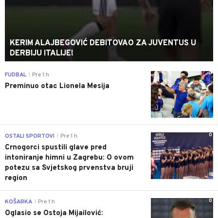
KERIM ALAJBEGOVIĆ DEBITOVAO ZA JUVENTUS U
DERBIJU ITALIJE!
0
FUDBAL
Pre 1 h
|
Preminuo otac Lionela Mesija
0
OSTALI SPORTOVI
Pre 1 h
|
Crnogorci spustili glave pred
intoniranje himni u Zagrebu: O ovom
potezu sa Svjetskog prvenstva bruji
region
0
KOŠARKA
Pre 1 h
|
Oglasio se Ostoja Mijailović: