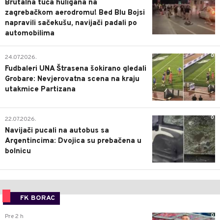
Brutalna tuča huligana na
zagrebačkom aerodromu! Bed Blu Bojsi
napravili sačekušu, navijači padali po
automobilima
0
24.07.2026.
Fudbaleri UNA Štrasena šokirano gledali
Grobare: Nevjerovatna scena na kraju
utakmice Partizana
0
22.07.2026.
Navijači pucali na autobus sa
Argentincima: Dvojica su prebačena u
bolnicu
FK BORAC
0
Pre 2 h