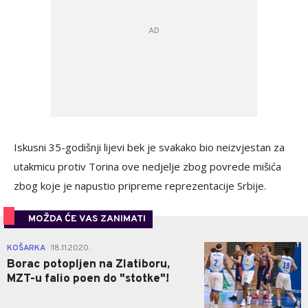
Iskusni 35-godišnji lijevi bek je svakako bio neizvjestan za
utakmicu protiv Torina ove nedjelje zbog povrede mišića
zbog koje je napustio pripreme reprezentacije Srbije.
MOŽDA ĆE VAS ZANIMATI
1
KOŠARKA
18.11.2020.
|
Borac potopljen na Zlatiboru,
MZT-u falio poen do "stotke"!