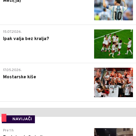
Mesi(ja)
2
15.07.2026.
Ipak valja bez kralja?
0
17.05.2026.
Mostarske kiše
NAVIJAČI
0
Pre 1 h