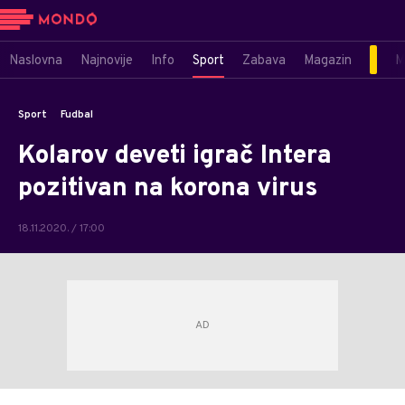
Naslovna
Najnovije
Info
Sport
Zabava
Magazin
M
Sport
Fudbal
Kolarov deveti igrač Intera
pozitivan na korona virus
18.11.2020. / 17:00