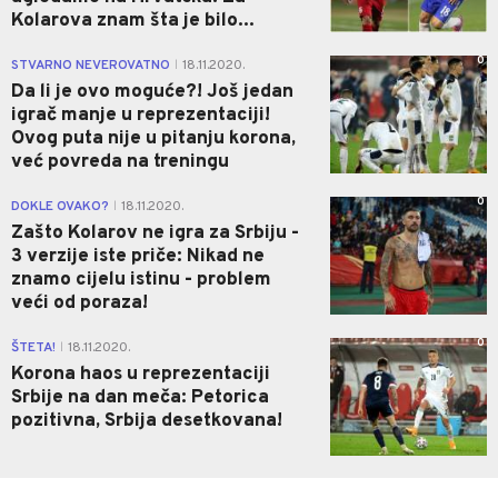
Kolarova znam šta je bilo...
0
STVARNO NEVEROVATNO
18.11.2020.
|
Da li je ovo moguće?! Još jedan
igrač manje u reprezentaciji!
Ovog puta nije u pitanju korona,
već povreda na treningu
0
DOKLE OVAKO?
18.11.2020.
|
Zašto Kolarov ne igra za Srbiju -
3 verzije iste priče: Nikad ne
znamo cijelu istinu - problem
veći od poraza!
0
ŠTETA!
18.11.2020.
|
Korona haos u reprezentaciji
Srbije na dan meča: Petorica
pozitivna, Srbija desetkovana!