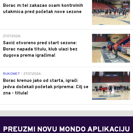
Borac m:tel zakazao osam kontrolnih
utakmica pred početak nove sezone
0
27.07.2026.
Savić otvoreno pred start sezone:
Borac napada titulu, klub ulazi bez
dugova prema igračima!
0
RUKOMET
27.07.2026.
|
Borac krenuo jako od starta, igrači
jedva dočekali početak priprema: Cilj se
zna - titula!
PREUZMI NOVU MONDO APLIKACIJU