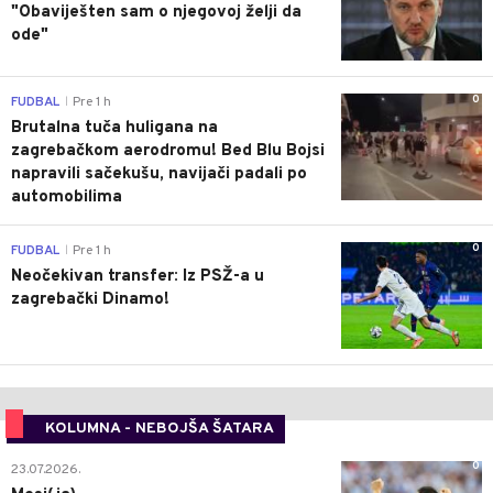
"Obaviješten sam o njegovoj želji da
ode"
0
FUDBAL
Pre 1 h
|
Brutalna tuča huligana na
zagrebačkom aerodromu! Bed Blu Bojsi
napravili sačekušu, navijači padali po
automobilima
0
FUDBAL
Pre 1 h
|
Neočekivan transfer: Iz PSŽ-a u
zagrebački Dinamo!
KOLUMNA - NEBOJŠA ŠATARA
0
23.07.2026.