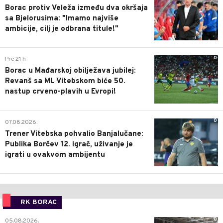
Borac protiv Veleža između dva okršaja
sa Bjelorusima: "Imamo najviše
ambicije, cilj je odbrana titule!"
0
Pre 21 h
Borac u Mađarskoj obilježava jubilej:
Revanš sa ML Vitebskom biće 50.
nastup crveno-plavih u Evropi!
0
07.08.2026.
Trener Vitebska pohvalio Banjalučane:
Publika Borčev 12. igrač, uživanje je
igrati u ovakvom ambijentu
RK BORAC
0
05.08.2026.