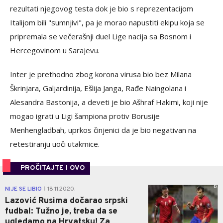
rezultati njegovog testa dok je bio s reprezentacijom
Italijom bili "sumnjivi", pa je morao napustiti ekipu koja se
pripremala se večerašnji duel Lige nacija sa Bosnom i
Hercegovinom u Sarajevu.
Inter je prethodno zbog korona virusa bio bez Milana
Škrinjara, Galjardinija, Ešlija Janga, Rađe Naingolana i
Alesandra Bastonija, a deveti je bio Ašhraf Hakimi, koji nije
mogao igrati u Ligi šampiona protiv Borusije
Menhengladbah, uprkos činjenici da je bio negativan na
retestiranju uoči utakmice.
PROČITAJTE I OVO
0
NIJE SE LIBIO
18.11.2020.
|
Lazović Rusima dočarao srpski
fudbal: Tužno je, treba da se
ugledamo na Hrvatsku! Za