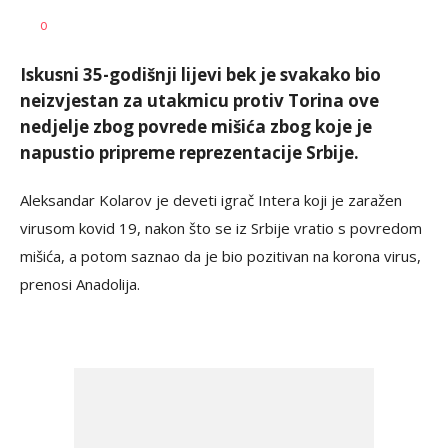
Bojan
AUTOR
0
Jakovljević
Iskusni 35-godišnji lijevi bek je svakako bio
neizvjestan za utakmicu protiv Torina ove
nedjelje zbog povrede mišića zbog koje je
napustio pripreme reprezentacije Srbije.
Aleksandar Kolarov je deveti igrač Intera koji je zaražen
virusom kovid 19, nakon što se iz Srbije vratio s povredom
mišića, a potom saznao da je bio pozitivan na korona virus,
prenosi Anadolija.