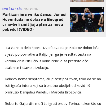
0
EVO ŠTA KAŽU
18.11.2020.
|
Partizan ima veliku šansu: Junaci
Huventuda ne dolaze u Beograd,
crno-beli smišljaju plan za novu
pobedu! (VIDEO)
"La Gazeta delo Sport" izvještava da je Kolarov dobio loše
vijesti po povratku u Italiju, jer ga je rezultat testa na
korona virus isključio iz konkurencije za predstojeće
utakmice i stavio u izolaciju.
Kolarov nema simptoma, ali je test pozitivan, tako da se na
listi igrača Intera koji su trenutno oboljeli od kovid 19
pridružio Danijeleu Padeliju i Marcelu Brozoviću.
Roberto Galjardini moći će igrati protiv Torina, nakon što su