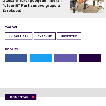
Otpisani Turci pobijedili lidera i
"otvorili" Partizanovu grupu u
Evrokupu!
TAGOVI
KK PARTIZAN
EVROKUP
HUVENTUD
PODIJELI
KOMENTARI
0