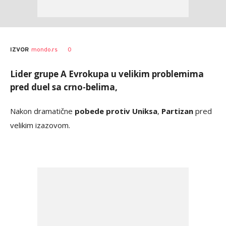
Bojan
AUTOR
0
IZVOR
mondo.rs
Jakovljević
Lider grupe A Evrokupa u velikim problemima
pred duel sa crno-belima,
Nakon dramatične
pobede protiv Uniksa
,
Partizan
pred
velikim izazovom.