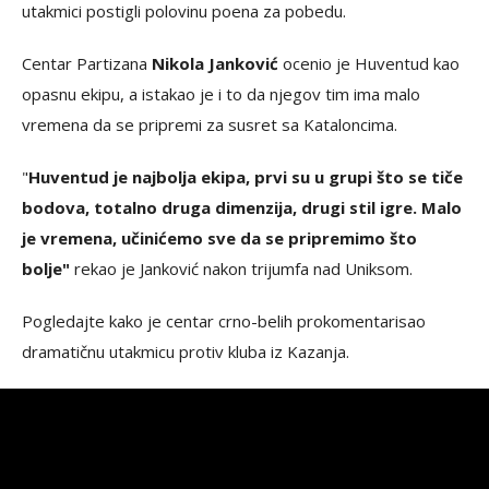
utakmici postigli polovinu poena za pobedu.
Centar Partizana
Nikola Janković
ocenio je Huventud kao
opasnu ekipu, a istakao je i to da njegov tim ima malo
vremena da se pripremi za susret sa Kataloncima.
"
Huventud je najbolja ekipa, prvi su u grupi što se tiče
bodova, totalno druga dimenzija, drugi stil igre. Malo
je vremena, učinićemo sve da se pripremimo što
bolje"
rekao je Janković nakon trijumfa nad Uniksom.
Pogledajte kako je centar crno-belih prokomentarisao
dramatičnu utakmicu protiv kluba iz Kazanja.