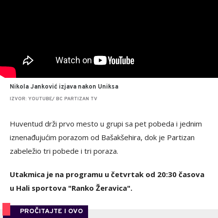
Nikola Janković izjava nakon Uniksa
IZVOR: YOUTUBE/ BC PARTIZAN TV
Huventud drži prvo mesto u grupi sa pet pobeda i jednim
iznenađujućim porazom od Bašakšehira, dok je Partizan
zabeležio tri pobede i tri poraza.
Utakmica je na programu u četvrtak od 20:30 časova
u Hali sportova "Ranko Žeravica".
PROČITAJTE I OVO