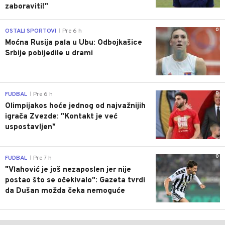
zaboraviti!"
0
OSTALI SPORTOVI
Pre 6 h
|
Moćna Rusija pala u Ubu: Odbojkašice
Srbije pobijedile u drami
0
FUDBAL
Pre 6 h
|
Olimpijakos hoće jednog od najvažnijih
igrača Zvezde: "Kontakt je već
uspostavljen"
0
FUDBAL
Pre 7 h
|
"Vlahović je još nezaposlen jer nije
postao što se očekivalo": Gazeta tvrdi
da Dušan možda čeka nemoguće