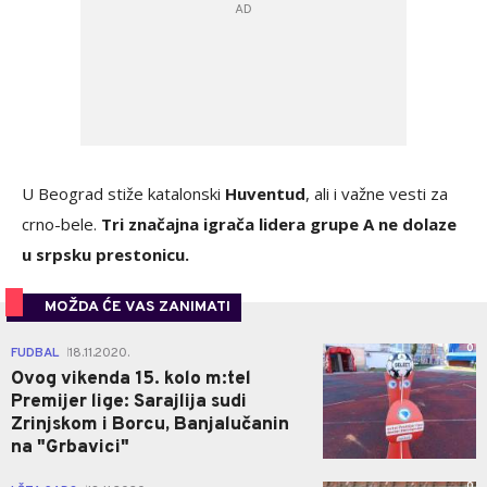
U Beograd stiže katalonski
Huventud
, ali i važne vesti za
crno-bele.
Tri značajna igrača lidera grupe A ne dolaze
u srpsku prestonicu.
MOŽDA ĆE VAS ZANIMATI
0
FUDBAL
18.11.2020.
|
Ovog vikenda 15. kolo m:tel
Premijer lige: Sarajlija sudi
Zrinjskom i Borcu, Banjalučanin
na "Grbavici"
0