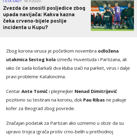
I ŠTA SAD?
18.11.2020.
|
Zvezda će snositi posljedice zbog
upada navijača: Kakva kazna
čeka crveno-bijele poslije
incidenta u Kupu?
Zbog korona virusa je početkom novembra
odložena
utakmica šestog kola
između Huventuda i Partizana, ali
iako će sada košarkaši dva kluba izaći na parket, virus i dalje
pravi probleme Kataloncima.
Centar
Ante Tomić
i plejmejker
Nenad Dimitrijević
pozitivno su testirani na koronu, dok
Pau Ribas
ne pakuje
kofer za Beograd zbog povrede.
Značajan podatak za Partizan ako uzmemo u obzir da su
upravo trojica igrača protiv crno-belih u prethodnoj