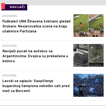
NAVIJAČI
0
24.07.2026.
Fudbaleri UNA Štrasena šokirano gledali
Grobare: Nevjerovatna scena na kraju
utakmice Partizana
0
22.07.2026.
Navijači pucali na autobus sa
Argentincima: Dvojica su prebačena u
bolnicu
1
07.07.2026.
Levski se oglasio: Saopštenje
bugarskog šampiona nekoliko sati pred
meč sa Borcem!