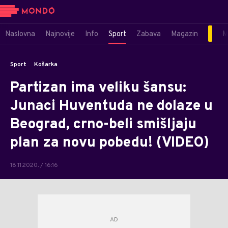
Naslovna
Najnovije
Info
Sport
Zabava
Magazin
M
Sport
Košarka
Partizan ima veliku šansu:
Junaci Huventuda ne dolaze u
Beograd, crno-beli smišljaju
plan za novu pobedu! (VIDEO)
18.11.2020. / 16:16