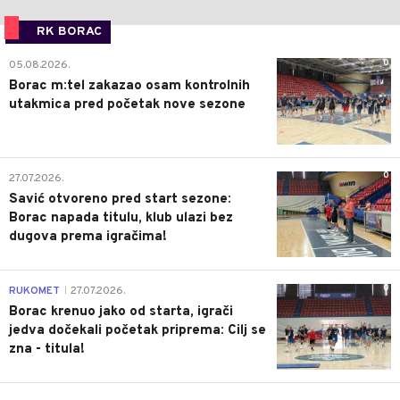
RK BORAC
0
05.08.2026.
Borac m:tel zakazao osam kontrolnih
utakmica pred početak nove sezone
0
27.07.2026.
Savić otvoreno pred start sezone:
Borac napada titulu, klub ulazi bez
dugova prema igračima!
0
RUKOMET
27.07.2026.
|
Borac krenuo jako od starta, igrači
jedva dočekali početak priprema: Cilj se
zna - titula!