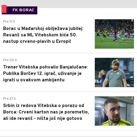
FK BORAC
0
Pre 11 h
Borac u Mađarskoj obilježava jubilej:
Revanš sa ML Vitebskom biće 50.
nastup crveno-plavih u Evropi!
0
Pre 20 h
Trener Vitebska pohvalio Banjalučane:
Publika Borčev 12. igrač, uživanje je
igrati u ovakvom ambijentu
0
Pre 21 h
Srbin iz redova Vitebska o porazu od
Borca: Crveni karton nas je poremetio,
ali ide revanš - ništa još nije gotovo