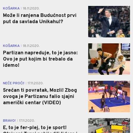
0
KOŠARKA
18.11.2020.
|
Može li ranjena Budućnost prvi
put da savlada Unikahu!?
0
KOŠARKA
18.11.2020.
|
Partizan napreduje, to je jasno:
Ovo je put kojim bi trebalo da
idemo!
0
NEĆE PROĆI!
17.11.2020.
|
Srećan ti povratak, Mozli! Zbog
ovoga je Partizanu falio sjajni
američki centar (VIDEO)
0
BRAVO!
17.11.2020.
|
E, to je fer-plej, to je sport!