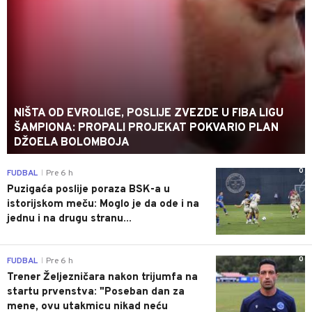
NIŠTA OD EVROLIGE, POSLIJE ZVEZDE U FIBA LIGU
ŠAMPIONA: PROPALI PROJEKAT POKVARIO PLAN
DŽOELA BOLOMBOJA
0
FUDBAL
Pre 6 h
|
Puzigaća poslije poraza BSK-a u
istorijskom meču: Moglo je da ode i na
jednu i na drugu stranu...
0
FUDBAL
Pre 6 h
|
Trener Željezničara nakon trijumfa na
startu prvenstva: "Poseban dan za
mene, ovu utakmicu nikad neću