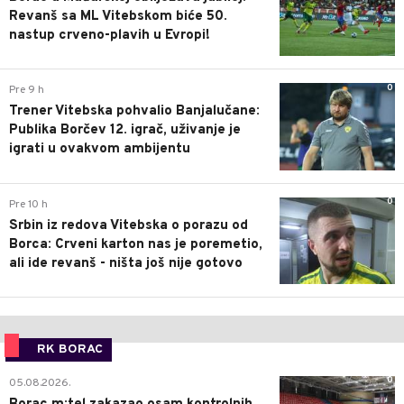
Revanš sa ML Vitebskom biće 50.
nastup crveno-plavih u Evropi!
0
Pre 9 h
Trener Vitebska pohvalio Banjalučane:
Publika Borčev 12. igrač, uživanje je
igrati u ovakvom ambijentu
0
Pre 10 h
Srbin iz redova Vitebska o porazu od
Borca: Crveni karton nas je poremetio,
ali ide revanš - ništa još nije gotovo
RK BORAC
0
05.08.2026.