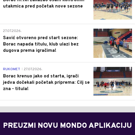
Borac m:tel zakazao osam kontrolnih
utakmica pred početak nove sezone
0
27.07.2026.
Savić otvoreno pred start sezone:
Borac napada titulu, klub ulazi bez
dugova prema igračima!
0
RUKOMET
27.07.2026.
|
Borac krenuo jako od starta, igrači
jedva dočekali početak priprema: Cilj se
zna - titula!
PREUZMI NOVU MONDO APLIKACIJU