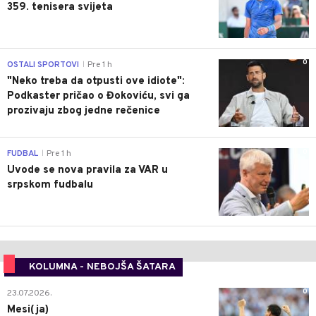
359. tenisera svijeta
0
OSTALI SPORTOVI
Pre 1 h
|
"Neko treba da otpusti ove idiote":
Podkaster pričao o Đokoviću, svi ga
prozivaju zbog jedne rečenice
0
FUDBAL
Pre 1 h
|
Uvode se nova pravila za VAR u
srpskom fudbalu
KOLUMNA - NEBOJŠA ŠATARA
0
23.07.2026.
Mesi(ja)