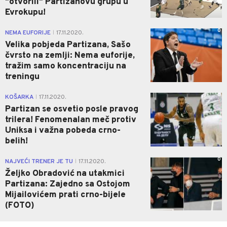
"otvorili" Partizanovu grupu u
Evrokupu!
0
NEMA EUFORIJE
17.11.2020.
|
Velika pobjeda Partizana, Sašo
čvrsto na zemlji: Nema euforije,
tražim samo koncentraciju na
treningu
0
KOŠARKA
17.11.2020.
|
Partizan se osvetio posle pravog
trilera! Fenomenalan meč protiv
Uniksa i važna pobeda crno-
belih!
0
NAJVEĆI TRENER JE TU
17.11.2020.
|
Željko Obradović na utakmici
Partizana: Zajedno sa Ostojom
Mijailovićem prati crno-bijele
(FOTO)