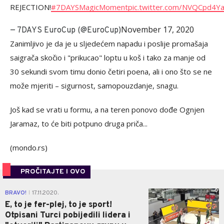
REJECTION!
#7DAYSMagicMoment
pic.twitter.com/NVQCpd4Y
November 17, 2020
— 7DAYS EuroCup (@EuroCup)
Zanimljivo je da je u sljedećem napadu i poslije promašaja
saigrača skočio i "prikucao" loptu u koš i tako za manje od
30 sekundi svom timu donio četiri poena, ali i ono što se ne
može mjeriti – sigurnost, samopouzdanje, snagu.
Još kad se vrati u formu, a na teren ponovo dođe Ognjen
Jaramaz, to će biti potpuno druga priča...
(mondo.rs)
PROČITAJTE I OVO
0
BRAVO!
17.11.2020.
|
E, to je fer-plej, to je sport!
Otpisani Turci pobijedili lidera i