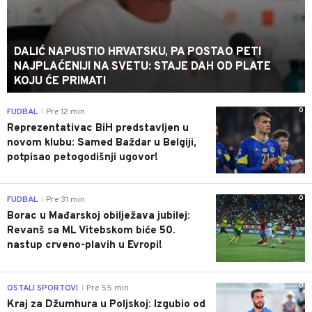
DALIĆ NAPUSTIO HRVATSKU, PA POSTAO PETI
NAJPLAĆENIJI NA SVETU: STAJE DAH OD PLATE
KOJU ĆE PRIMATI
0
FUDBAL
Pre 12 min
|
Reprezentativac BiH predstavljen u
novom klubu: Samed Baždar u Belgiji,
potpisao petogodišnji ugovor!
0
FUDBAL
Pre 31 min
|
Borac u Mađarskoj obilježava jubilej:
Revanš sa ML Vitebskom biće 50.
nastup crveno-plavih u Evropi!
0
OSTALI SPORTOVI
Pre 55 min
|
Kraj za Džumhura u Poljskoj: Izgubio od