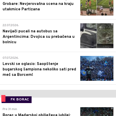
Grobare: Nevjerovatna scena na kraju
utakmice Partizana
0
22.07.2026.
Navijači pucali na autobus sa
Argentincima: Dvojica su prebačena u
bolnicu
1
07.07.2026.
Levski se oglasio: Saopštenje
bugarskog šampiona nekoliko sati pred
meč sa Borcem!
FK BORAC
0
Pre 31 min
Borac u Mađarskoj obilježava jubilej: