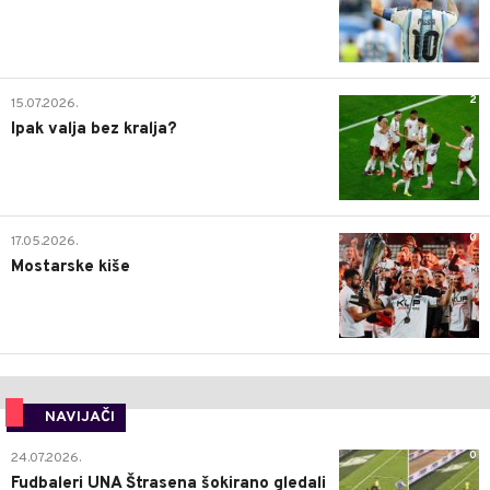
2
15.07.2026.
Ipak valja bez kralja?
0
17.05.2026.
Mostarske kiše
NAVIJAČI
0
24.07.2026.
Fudbaleri UNA Štrasena šokirano gledali