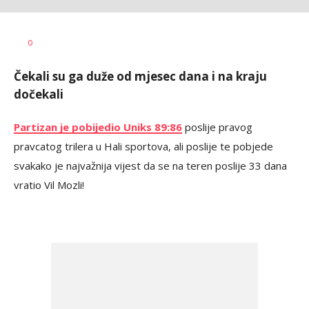
Dragan
AUTOR
0
Šutvić
Čekali su ga duže od mjesec dana i na kraju
dočekali
Partizan je pobijedio Uniks 89:86
poslije pravog
pravcatog trilera u Hali sportova, ali poslije te pobjede
svakako je najvažnija vijest da se na teren poslije 33 dana
vratio Vil Mozli!