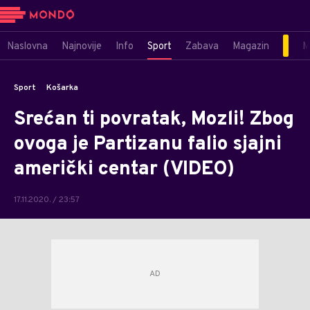
Naslovna
Najnovije
Info
Sport
Zabava
Magazin
M
Sport
Košarka
Srećan ti povratak, Mozli! Zbog
ovoga je Partizanu falio sjajni
američki centar (VIDEO)
17.11.2020. / 23:57