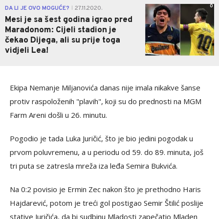
0
DA LI JE OVO MOGUĆE?
27.11.2020.
|
Mesi je sa šest godina igrao pred
Maradonom: Cijeli stadion je
čekao Dijega, ali su prije toga
vidjeli Lea!
Ekipa Nemanje Miljanovića danas nije imala nikakve šanse
protiv raspoloženih "plavih", koji su do prednosti na MGM
Farm Areni došli u 26. minutu.
Pogodio je tada Luka Juričić, što je bio jedini pogodak u
prvom poluvremenu, a u periodu od 59. do 89. minuta, još
tri puta se zatresla mreža iza leđa Semira Bukvića.
Na 0:2 povisio je Ermin Zec nakon što je prethodno Haris
Hajdarević, potom je treći gol postigao Semir Štilić poslije
stative Juričića, da bi sudbinu Mladosti zapečatio Mladen