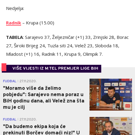
Nedjelja:
Radnik
– Krupa (15.00)
TABELA
: Sarajevo 37, Željezničar (+1) 33, Zrinjski 28, Borac
27, Široki Brijeg 24, Tuzla siti 24, Velež 23, Sloboda 18,
Mladost (+1) 16, Radnik 11, Krupa 9, Olimpik 7.
VIŠE VIJESTI IZ M:TEL PREMIJER LIGE BIH
0
FUDBAL
27.11.2020.
|
"Moramo više da želimo
pobjedu": Sarajevo nema poraz u
BiH godinu dana, ali Velež zna šta
mu je cilj
0
FUDBAL
27.11.2020.
|
"Da budemo ekipa koja će
prekinuti Borčev domaći niz!" U