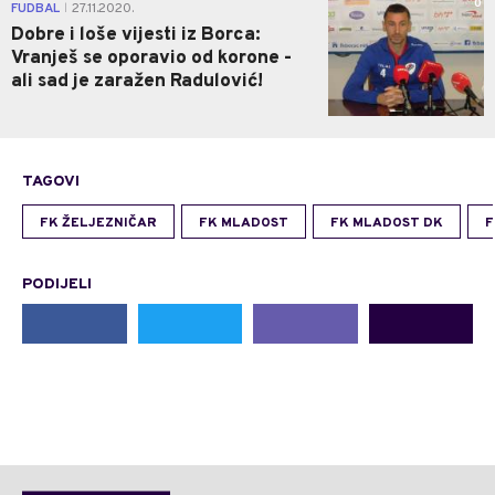
0
FUDBAL
27.11.2020.
|
Dobre i loše vijesti iz Borca:
Vranješ se oporavio od korone -
ali sad je zaražen Radulović!
TAGOVI
FK ŽELJEZNIČAR
FK MLADOST
FK MLADOST DK
F
PODIJELI