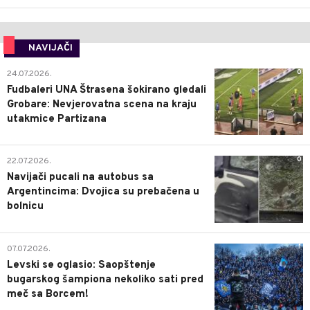
NAVIJAČI
0
24.07.2026.
Fudbaleri UNA Štrasena šokirano gledali
Grobare: Nevjerovatna scena na kraju
utakmice Partizana
0
22.07.2026.
Navijači pucali na autobus sa
Argentincima: Dvojica su prebačena u
bolnicu
1
07.07.2026.
Levski se oglasio: Saopštenje
bugarskog šampiona nekoliko sati pred
meč sa Borcem!