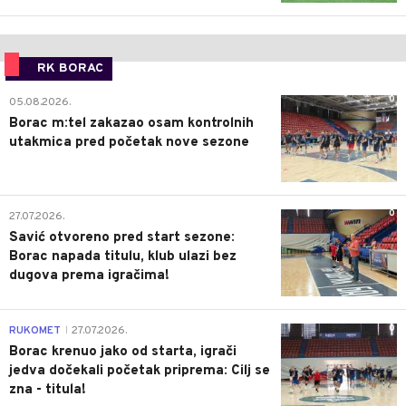
RK BORAC
0
05.08.2026.
Borac m:tel zakazao osam kontrolnih
utakmica pred početak nove sezone
0
27.07.2026.
Savić otvoreno pred start sezone:
Borac napada titulu, klub ulazi bez
dugova prema igračima!
0
RUKOMET
27.07.2026.
|
Borac krenuo jako od starta, igrači
jedva dočekali početak priprema: Cilj se
zna - titula!