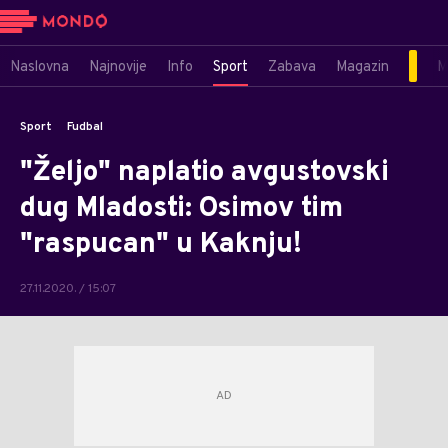
Naslovna
Najnovije
Info
Sport
Zabava
Magazin
M
Sport
Fudbal
"Željo" naplatio avgustovski
dug Mladosti: Osimov tim
"raspucan" u Kaknju!
27.11.2020. / 15:07