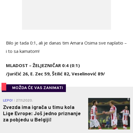
Bilo je tada 0:1, ali je danas tim Amara Osima sve naplatio –
i to sa kamatom!
MLADOST – ŽELJEZNIČAR 0:4 (0:1)
/Juričić 26, E. Zec 59, Štilić 82, Veselinović 89/
MOŽDA ĆE VAS ZANIMATI
0
LEPO!
27.11.2020.
|
Zvezda ima igrača u timu kola
Lige Evrope: Još jedno priznanje
za pobjedu u Belgiji!