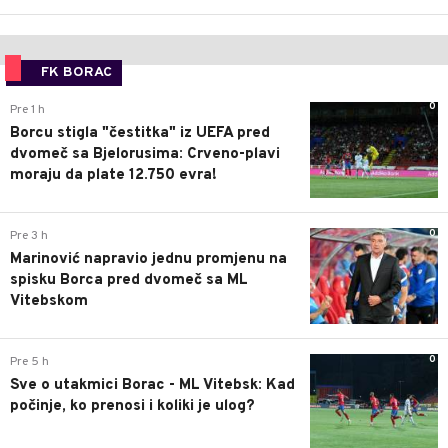
FK BORAC
0
Pre 1 h
Borcu stigla "čestitka" iz UEFA pred
dvomeč sa Bjelorusima: Crveno-plavi
moraju da plate 12.750 evra!
0
Pre 3 h
Marinović napravio jednu promjenu na
spisku Borca pred dvomeč sa ML
Vitebskom
0
Pre 5 h
Sve o utakmici Borac - ML Vitebsk: Kad
počinje, ko prenosi i koliki je ulog?