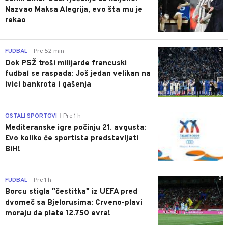
Nazvao Maksa Alegrija, evo šta mu je
rekao
0
FUDBAL
Pre 52 min
|
Dok PSŽ troši milijarde francuski
fudbal se raspada: Još jedan velikan na
ivici bankrota i gašenja
0
OSTALI SPORTOVI
Pre 1 h
|
Mediteranske igre počinju 21. avgusta:
Evo koliko će sportista predstavljati
BiH!
0
FUDBAL
Pre 1 h
|
Borcu stigla "čestitka" iz UEFA pred
dvomeč sa Bjelorusima: Crveno-plavi
moraju da plate 12.750 evra!