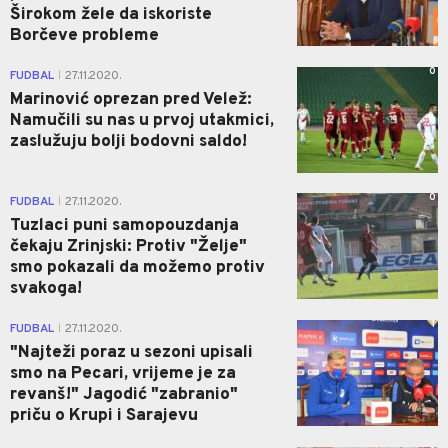
Širokom žele da iskoriste
Borčeve probleme
0
FUDBAL
27.11.2020.
|
Marinović oprezan pred Velež:
Namučili su nas u prvoj utakmici,
zaslužuju bolji bodovni saldo!
0
FUDBAL
27.11.2020.
|
Tuzlaci puni samopouzdanja
čekaju Zrinjski: Protiv "Želje"
smo pokazali da možemo protiv
svakoga!
1
FUDBAL
27.11.2020.
|
"Najteži poraz u sezoni upisali
smo na Pecari, vrijeme je za
revanš!" Jagodić "zabranio"
priču o Krupi i Sarajevu