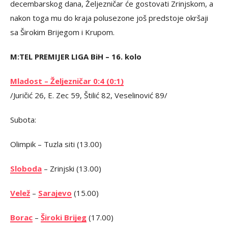
decembarskog dana, Željezničar će gostovati Zrinjskom, a
nakon toga mu do kraja polusezone još predstoje okršaji
sa Širokim Brijegom i Krupom.
M:TEL PREMIJER LIGA BiH – 16. kolo
Mladost – Željezničar 0:4 (0:1)
/Juričić 26, E. Zec 59, Štilić 82, Veselinović 89/
Subota:
Olimpik – Tuzla siti (13.00)
Sloboda
– Zrinjski (13.00)
Velež
–
Sarajevo
(15.00)
Borac
–
Široki Brijeg
(17.00)