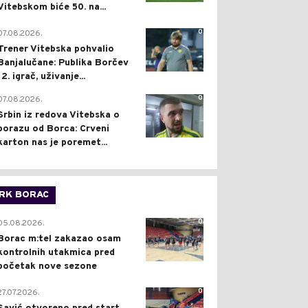
Vitebskom biće 50. na...
0
07.08.2026.
Trener Vitebska pohvalio
Banjalučane: Publika Borčev
12. igrač, uživanje...
0
07.08.2026.
Srbin iz redova Vitebska o
porazu od Borca: Crveni
karton nas je poremet...
RK BORAC
0
05.08.2026.
Borac m:tel zakazao osam
kontrolnih utakmica pred
početak nove sezone
0
27.07.2026.