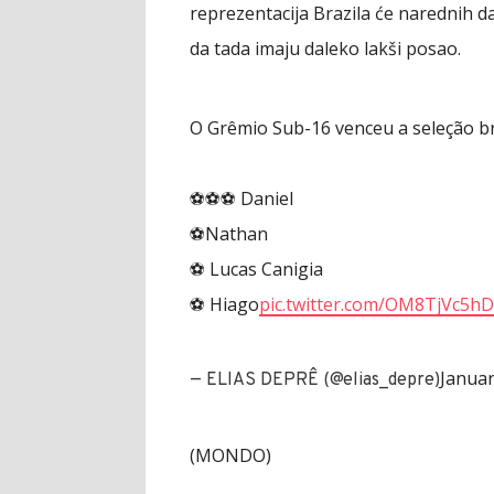
reprezentacija Brazila će narednih da
da tada imaju daleko lakši posao.
O Grêmio Sub-16 venceu a seleção bra
⚽⚽⚽ Daniel
⚽Nathan
⚽ Lucas Canigia
⚽ Hiago
pic.twitter.com/OM8TjVc5hD
Januar
— ELIAS DEPRÊ (@elias_depre)
(MONDO)