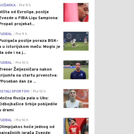
0
KOŠARKA
Pre 9 h
|
Ništa od Evrolige, poslije
Zvezde u FIBA Ligu šampiona:
Propali projekat...
0
FUDBAL
Pre 9 h
|
Puzigaća poslije poraza BSK-
a u istorijskom meču: Moglo je
da ode i na j...
0
FUDBAL
Pre 10 h
|
Trener Željezničara nakon
trijumfa na startu prvenstva:
"Poseban dan za ...
0
OSTALI SPORTOVI
Pre 10 h
|
Moćna Rusija pala u Ubu:
Odbojkašice Srbije pobijedile
u drami
0
FUDBAL
Pre 10 h
|
Olimpijakos hoće jednog od
najvažnijih igrača Zvezde: