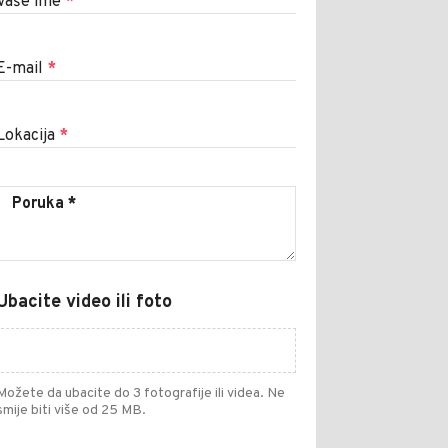
Vaše ime
*
E-mail
*
Lokacija
*
Ubacite video ili foto
Možete da ubacite do 3 fotografije ili videa. Ne
smije biti više od 25 MB.