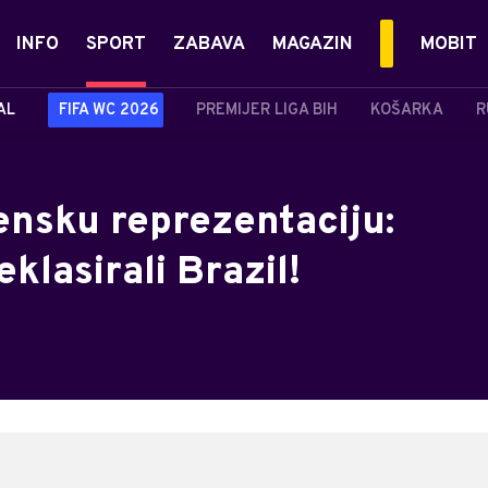
INFO
SPORT
ZABAVA
MAGAZIN
MOBIT
AL
FIFA WC 2026
PREMIJER LIGA BIH
KOŠARKA
R
žensku reprezentaciju:
eklasirali Brazil!