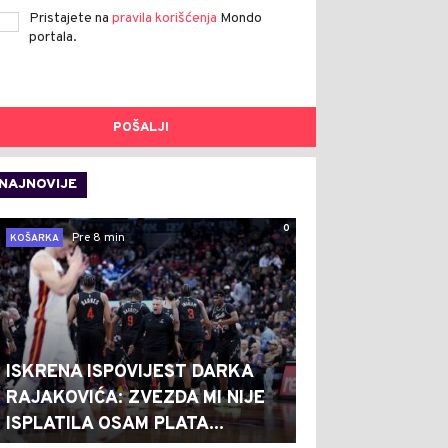
Pristajete na
pravila korišćenja
Mondo
portala.
POŠALJI
NAJNOVIJE
0
Pre 8 min
KOŠARKA
ISKRENA ISPOVIJEST DARKA
RAJAKOVIĆA: ZVEZDA MI NIJE
ISPLATILA OSAM PLATA...