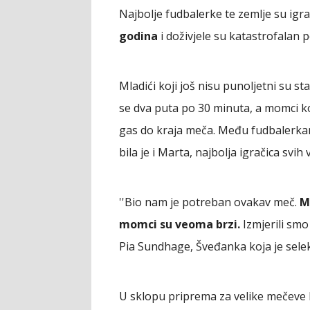
Najbolje fudbalerke te zemlje su igra
godina
i doživjele su katastrofalan p
Mladići koji još nisu punoljetni su st
se dva puta po 30 minuta, a momci koj
gas do kraja meča. Među fudbalerka
bila je i Marta, najbolja igračica svih
''Bio nam je potreban ovakav meč.
M
momci su veoma brzi.
Izmjerili smo 
Pia Sundhage, Šveđanka koja je selek
U sklopu priprema za velike mečeve 