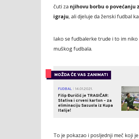
čuti za
njihovu borbu o povećanju z
igraju
, ali djeluje da ženski fudbal
Iako se fudbalerke trude i to im niko 
muškog fudbala.
MOŽDA ĆE VAS ZANIMATI
FUDBAL
14.01.2021.
|
Filip Đuričić je TRAGIČAR:
Stativa i crveni karton – za
eliminaciju Sasuola iz Kupa
Italije!
To je pokazao i posljednji meč koji j