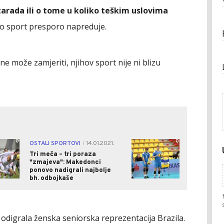
arada ili o tome u koliko teškim uslovima
 kao sport presporo napreduje.
ne može zamjeriti, njihov sport nije ni blizu
0
0
OSTALI SPORTOVI
14.01.2021.
|
Tri meča – tri poraza
"zmajeva": Makedonci
ponovo nadigrali najbolje
bh. odbojkaše
e odigrala ženska seniorska reprezentacija Brazila.