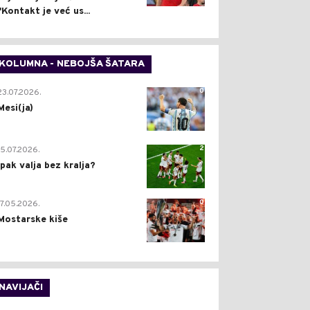
"Kontakt je već us...
KOLUMNA - NEBOJŠA ŠATARA
0
23.07.2026.
Mesi(ja)
2
15.07.2026.
Ipak valja bez kralja?
0
17.05.2026.
Mostarske kiše
NAVIJAČI