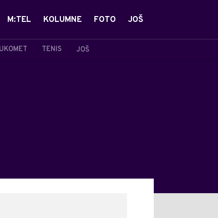
M:TEL
KOLUMNE
FOTO
JOŠ
UKOMET
TENIS
JOŠ