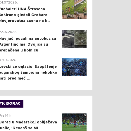
0
24.07.2026.
Fudbaleri UNA Štrasena
šokirano gledali Grobare:
Nevjerovatna scena na k...
0
22.07.2026.
Navijači pucali na autobus sa
Argentincima: Dvojica su
prebačena u bolnicu
1
07.07.2026.
Levski se oglasio: Saopštenje
bugarskog šampiona nekoliko
sati pred meč ...
FK BORAC
0
Pre 14 h
Borac u Mađarskoj obilježava
jubilej: Revanš sa ML