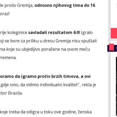
le protiv Gremija,
odnosno njihovog tima do 16
oraz!
arije koleginice
savladali rezultatom 6:0
! Igralo
i se bore za priliku u dresu Gremija nisu spuštali
ma koje su ubjedljivo poražene na ovom meču
 vremena.
oramo da igramo protiv brzih timova, a ovi
gdje smo, da vidimo individualni kvalitet'', rekla je
tor Brazila.
koje treba da odigra u toku ove godine, ženska