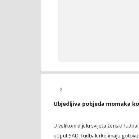
Dragan
AUTOR
0
Šutvić
Ubjedljiva pobjeda momaka koj
U velikom dijelu svijeta ženski fudbal
poput SAD, fudbalerke imaju gotovo