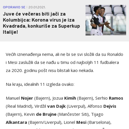
0
OPORAVIO SE
20.01.2021.
|
Juve će večeras biti jači za
Kolumbijca: Korona virus je iza
Kvadrada, konkuriše za Superkup
Italije!
Većih iznenađenja nema, ali ne bi se svi složili da su Ronaldo
i Mesi zaslužili da se nađu u timu od najboljih 11 fudbalera
za 2020. godinu pošt nisu blistali kao nekada.
Na kraju, idealnih 11 izgleda ovako:
Manuel
Nojer
(Bajern), Jozua
Kimih
(Bajern), Serhio
Ramos
(Real Madrid), Virdžil
van Dajk
(Liverpul), Alfonso
Dejvis
(Bajern), Kevin
de Brujne
(Mančester Siti), Tijago
Alkantara
(Bajern/Liverpul), Lionel
Mesi
(Barselona),