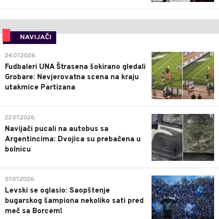
NAVIJAČI
0
24.07.2026.
Fudbaleri UNA Štrasena šokirano gledali
Grobare: Nevjerovatna scena na kraju
utakmice Partizana
0
22.07.2026.
Navijači pucali na autobus sa
Argentincima: Dvojica su prebačena u
bolnicu
1
07.07.2026.
Levski se oglasio: Saopštenje
bugarskog šampiona nekoliko sati pred
meč sa Borcem!