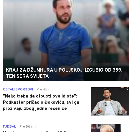
KRAJ ZA DŽUMHURA U POLJSKOJ: IZGUBIO OD 359.
TENISERA SVIJETA
0
OSTALI SPORTOVI
Pre 45 min
|
"Neko treba da otpusti ove idiote":
Podkaster pričao o Đokoviću, svi ga
prozivaju zbog jedne rečenice
0
FUDBAL
Pre 56 min
|