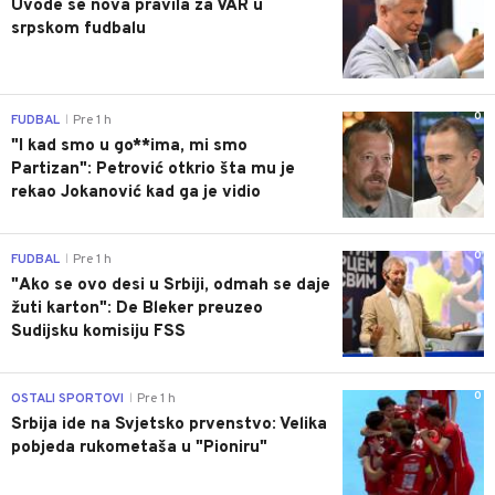
Uvode se nova pravila za VAR u
srpskom fudbalu
0
FUDBAL
Pre 1 h
|
"I kad smo u go**ima, mi smo
Partizan": Petrović otkrio šta mu je
rekao Jokanović kad ga je vidio
0
FUDBAL
Pre 1 h
|
"Ako se ovo desi u Srbiji, odmah se daje
žuti karton": De Bleker preuzeo
Sudijsku komisiju FSS
0
OSTALI SPORTOVI
Pre 1 h
|
Srbija ide na Svjetsko prvenstvo: Velika
pobjeda rukometaša u "Pioniru"