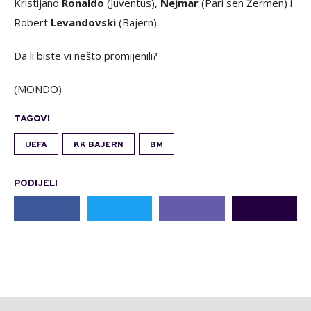
Kristijano
Ronaldo
(Juventus),
Nejmar
(Pari sen Žermen) i
Robert
Levandovski
(Bajern).
Da li biste vi nešto promijenili?
(MONDO)
TAGOVI
UEFA
KK BAJERN
BM
PODIJELI