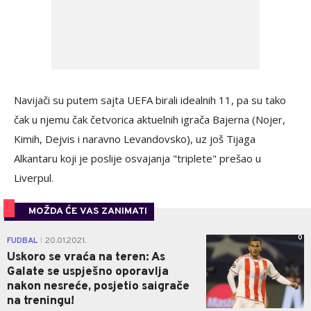
Navijači su putem sajta UEFA birali idealnih 11, pa su tako
čak u njemu čak četvorica aktuelnih igrača Bajerna (Nojer,
Kimih, Dejvis i naravno Levandovsko), uz još Tijaga
Alkantaru koji je poslije osvajanja "triplete" prešao u
Liverpul.
MOŽDA ĆE VAS ZANIMATI
0
FUDBAL
20.01.2021.
|
Uskoro se vraća na teren: As
Galate se uspješno oporavlja
nakon nesreće, posjetio saigrače
na treningu!