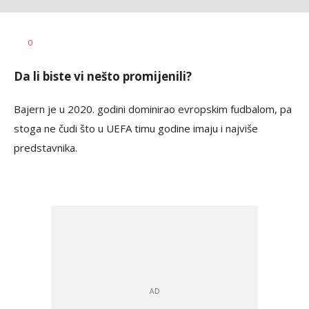
Dragan
AUTOR
0
Šutvić
Da li biste vi nešto promijenili?
Bajern je u 2020. godini dominirao evropskim fudbalom, pa
stoga ne čudi što u UEFA timu godine imaju i najviše
predstavnika.