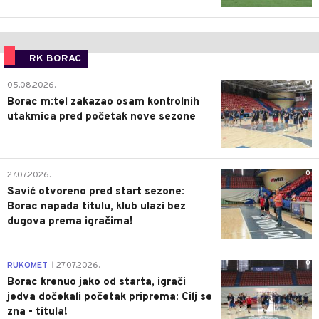
RK BORAC
0
05.08.2026.
Borac m:tel zakazao osam kontrolnih
utakmica pred početak nove sezone
0
27.07.2026.
Savić otvoreno pred start sezone:
Borac napada titulu, klub ulazi bez
dugova prema igračima!
0
RUKOMET
27.07.2026.
|
Borac krenuo jako od starta, igrači
jedva dočekali početak priprema: Cilj se
zna - titula!