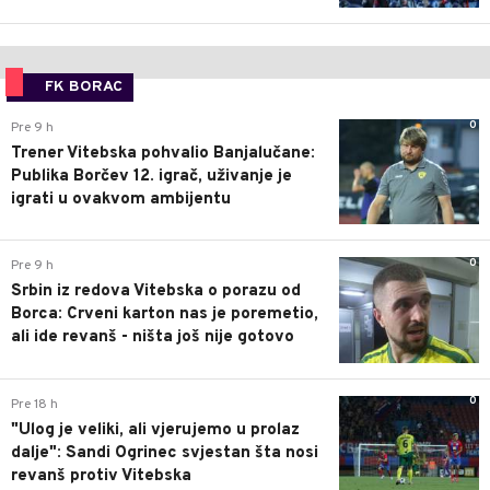
FK BORAC
0
Pre 9 h
Trener Vitebska pohvalio Banjalučane:
Publika Borčev 12. igrač, uživanje je
igrati u ovakvom ambijentu
0
Pre 9 h
Srbin iz redova Vitebska o porazu od
Borca: Crveni karton nas je poremetio,
ali ide revanš - ništa još nije gotovo
0
Pre 18 h
"Ulog je veliki, ali vjerujemo u prolaz
dalje": Sandi Ogrinec svjestan šta nosi
revanš protiv Vitebska