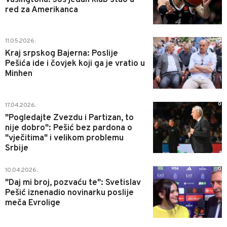
red za Amerikanca
0
11.05.2026.
Kraj srpskog Bajerna: Poslije
Pešića ide i čovjek koji ga je vratio u
Minhen
0
17.04.2026.
"Pogledajte Zvezdu i Partizan, to
nije dobro": Pešić bez pardona o
"vječitima" i velikom problemu
Srbije
0
10.04.2026.
"Daj mi broj, pozvaću te": Svetislav
Pešić iznenadio novinarku poslije
meča Evrolige