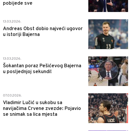
pobijede sve
0
13.03.2026.
Andreas Obst dobio najveći ugovor
u istoriji Bajerna
0
13.03.2026.
Šokantan poraz Pešićevog Bajerna
u posljednjoj sekundi!
0
07.03.2026.
Vladimir Lučić u sukobu sa
navijačima Crvene zvezde: Pojavio
se snimak sa lica mjesta