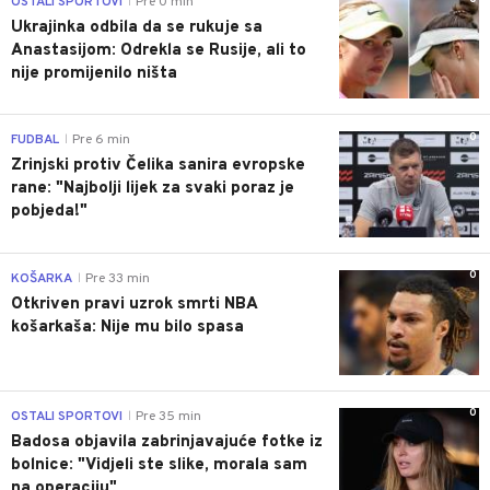
OSTALI SPORTOVI
Pre 0 min
|
Ukrajinka odbila da se rukuje sa
Anastasijom: Odrekla se Rusije, ali to
nije promijenilo ništa
0
FUDBAL
Pre 6 min
|
Zrinjski protiv Čelika sanira evropske
rane: "Najbolji lijek za svaki poraz je
pobjeda!"
0
KOŠARKA
Pre 33 min
|
Otkriven pravi uzrok smrti NBA
košarkaša: Nije mu bilo spasa
0
OSTALI SPORTOVI
Pre 35 min
|
Badosa objavila zabrinjavajuće fotke iz
bolnice: "Vidjeli ste slike, morala sam
na operaciju"