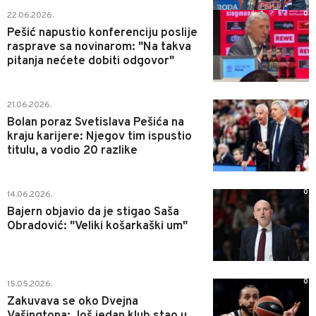
0
22.06.2026.
Pešić napustio konferenciju poslije
rasprave sa novinarom: "Na takva
pitanja nećete dobiti odgovor"
0
21.06.2026.
Bolan poraz Svetislava Pešića na
kraju karijere: Njegov tim ispustio
titulu, a vodio 20 razlike
0
14.06.2026.
Bajern objavio da je stigao Saša
Obradović: "Veliki košarkaški um"
0
15.05.2026.
Zakuvava se oko Dvejna
Vašingtona: Još jedan klub stao u