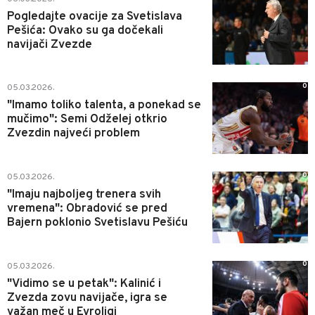
Pogledajte ovacije za Svetislava
Pešića: Ovako su ga dočekali
navijači Zvezde
0
05.03.2026.
"Imamo toliko talenta, a ponekad se
mučimo": Semi Odželej otkrio
Zvezdin najveći problem
0
05.03.2026.
"Imaju najboljeg trenera svih
vremena": Obradović se pred
Bajern poklonio Svetislavu Pešiću
0
05.03.2026.
"Vidimo se u petak": Kalinić i
Zvezda zovu navijače, igra se
važan meč u Evroligi