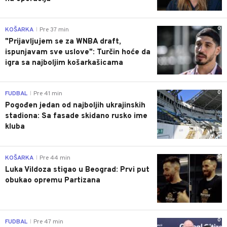
0
KOŠARKA
Pre 37 min
|
"Prijavljujem se za WNBA draft,
ispunjavam sve uslove": Turčin hoće da
igra sa najboljim košarkašicama
0
FUDBAL
Pre 41 min
|
Pogođen jedan od najboljih ukrajinskih
stadiona: Sa fasade skidano rusko ime
kluba
0
KOŠARKA
Pre 44 min
|
Luka Vildoza stigao u Beograd: Prvi put
obukao opremu Partizana
0
FUDBAL
Pre 47 min
|