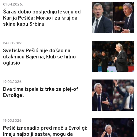
0
01.04.2026.
Šaras dobio posljednju lekciju od
Karija Pešića: Morao i za kraj da
skine kapu Srbinu
0
24.03.2026.
Svetislav Pešić nije došao na
utakmicu Bajerna, klub se hitno
oglasio
0
19.03.2026.
Dva tima ispala iz trke za plej-of
Evrolige!
0
19.03.2026.
Pešić iznenadio pred meč u Evroligi:
Imaju najbolji sastav, mogu da