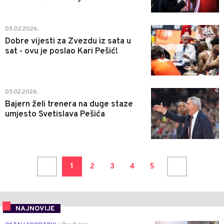
0
05.02.2026.
Dobre vijesti za Zvezdu iz sata u
sat - ovu je poslao Kari Pešić!
0
03.02.2026.
Bajern želi trenera na duge staze
umjesto Svetislava Pešića
1
2
3
4
5
NAJNOVIJE
0