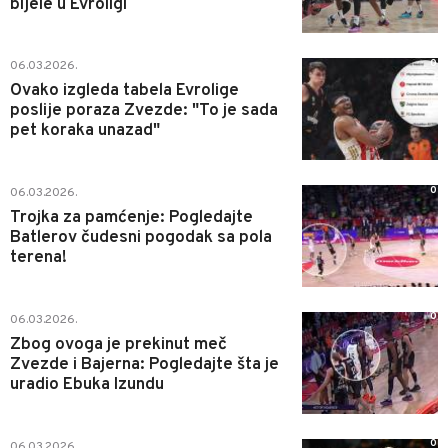
bijele u Evroligi
0
06.03.2026.
Ovako izgleda tabela Evrolige
poslije poraza Zvezde: "To je sada
pet koraka unazad"
0
06.03.2026.
Trojka za pamćenje: Pogledajte
Batlerov čudesni pogodak sa pola
terena!
0
06.03.2026.
Zbog ovoga je prekinut meč
Zvezde i Bajerna: Pogledajte šta je
uradio Ebuka Izundu
0
06.03.2026.