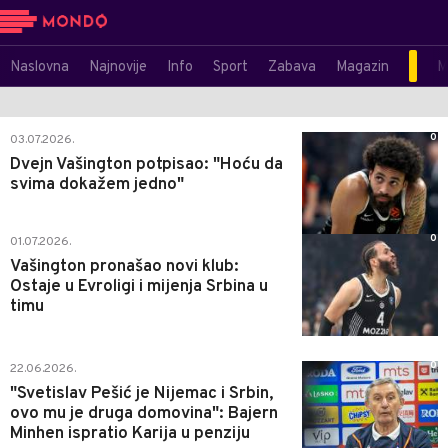
Naslovna
Najnovije
Info
Sport
Zabava
Magazin
M
0
03.07.2026.
Dvejn Vašington potpisao: "Hoću da
svima dokažem jedno"
0
01.07.2026.
Vašington pronašao novi klub:
Ostaje u Evroligi i mijenja Srbina u
timu
0
22.06.2026.
"Svetislav Pešić je Nijemac i Srbin,
ovo mu je druga domovina": Bajern
Minhen ispratio Karija u penziju