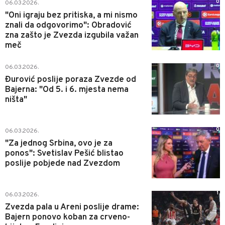
0
06.03.2026.
"Oni igraju bez pritiska, a mi nismo
znali da odgovorimo": Obradović
zna zašto je Zvezda izgubila važan
meč
0
06.03.2026.
Đurović poslije poraza Zvezde od
Bajerna: "Od 5. i 6. mjesta nema
ništa"
0
06.03.2026.
"Za jednog Srbina, ovo je za
ponos": Svetislav Pešić blistao
poslije pobjede nad Zvezdom
1
06.03.2026.
Zvezda pala u Areni poslije drame:
Bajern ponovo koban za crveno-