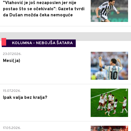
"Vlahović je još nezaposlen jer nije
postao što se očekivalo": Gazeta tvrdi
da Dušan možda čeka nemoguće
KOLUMNA - NEBOJŠA ŠATARA
0
23.07.2026.
Mesi(ja)
2
15.07.2026.
Ipak valja bez kralja?
0
17.05.2026.