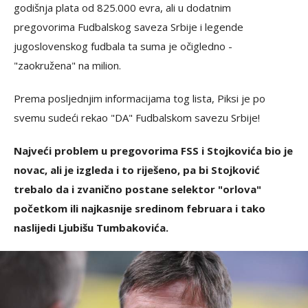
godišnja plata od 825.000 evra, ali u dodatnim
pregovorima Fudbalskog saveza Srbije i legende
jugoslovenskog fudbala ta suma je očigledno -
"zaokružena" na milion.
Prema posljednjim informacijama tog lista, Piksi je po
svemu sudeći rekao "DA" Fudbalskom savezu Srbije!
Najveći problem u pregovorima FSS i Stojkovića bio je
novac, ali je izgleda i to riješeno, pa bi Stojković
trebalo da i zvanično postane selektor "orlova"
početkom ili najkasnije sredinom februara i tako
naslijedi Ljubišu Tumbakovića.