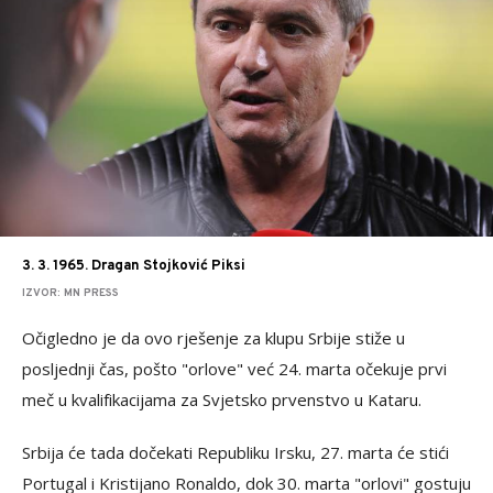
3. 3. 1965. Dragan Stojković Piksi
IZVOR: MN PRESS
Očigledno je da ovo rješenje za klupu Srbije stiže u
posljednji čas, pošto "orlove" već 24. marta očekuje prvi
meč u kvalifikacijama za Svjetsko prvenstvo u Kataru.
Srbija će tada dočekati Republiku Irsku, 27. marta će stići
Portugal i Kristijano Ronaldo, dok 30. marta "orlovi" gostuju