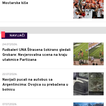
Mostarske kiše
NAVIJAČI
0
24.07.2026.
Fudbaleri UNA Štrasena šokirano gledali
Grobare: Nevjerovatna scena na kraju
utakmice Partizana
0
22.07.2026.
Navijači pucali na autobus sa
Argentincima: Dvojica su prebačena u
bolnicu
1
07.07.2026.