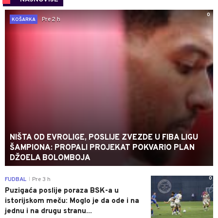
0
Pre 2 h
KOŠARKA
NIŠTA OD EVROLIGE, POSLIJE ZVEZDE U FIBA LIGU
ŠAMPIONA: PROPALI PROJEKAT POKVARIO PLAN
DŽOELA BOLOMBOJA
0
FUDBAL
Pre 3 h
|
Puzigaća poslije poraza BSK-a u
istorijskom meču: Moglo je da ode i na
jednu i na drugu stranu...