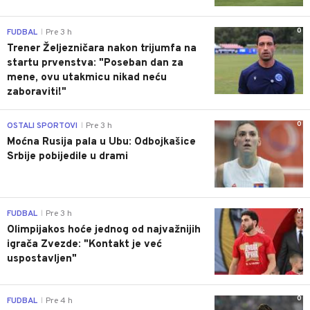
0
FUDBAL
Pre 3 h
|
Trener Željezničara nakon trijumfa na
startu prvenstva: "Poseban dan za
mene, ovu utakmicu nikad neću
zaboraviti!"
0
OSTALI SPORTOVI
Pre 3 h
|
Moćna Rusija pala u Ubu: Odbojkašice
Srbije pobijedile u drami
0
FUDBAL
Pre 3 h
|
Olimpijakos hoće jednog od najvažnijih
igrača Zvezde: "Kontakt je već
uspostavljen"
0
FUDBAL
Pre 4 h
|