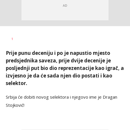
Nebojša
AUTOR
1
Šatara
Prije punu deceniju i po je napustio mjesto
predsjednika saveza, prije dvije decenije je
posljednji put bio dio reprezentacije kao igrač, a
izvjesno je da će sada njen dio postati i kao
selektor.
Srbija će dobiti novog selektora i njegovo ime je Dragan
Stojković!