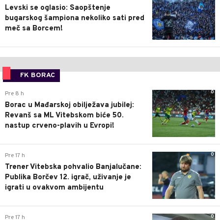
Levski se oglasio: Saopštenje
bugarskog šampiona nekoliko sati pred
meč sa Borcem!
FK BORAC
0
Pre 8 h
Borac u Mađarskoj obilježava jubilej:
Revanš sa ML Vitebskom biće 50.
nastup crveno-plavih u Evropi!
0
Pre 17 h
Trener Vitebska pohvalio Banjalučane:
Publika Borčev 12. igrač, uživanje je
igrati u ovakvom ambijentu
0
Pre 17 h