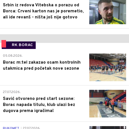
Srbin iz redova Vitebska o porazu od
Borca: Crveni karton nas je poremetio,
ali ide revanš - ništa još nije gotovo
RK BORAC
0
05.08.2026.
Borac m:tel zakazao osam kontrolnih
utakmica pred početak nove sezone
0
27.07.2026.
Savić otvoreno pred start sezone:
Borac napada titulu, klub ulazi bez
dugova prema igračima!
0
RUKOMET
27.07.2026.
|