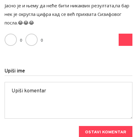
Јасно је и њему да неће бити никаквих резултата,па бар
нек је округла цифра кад се већ прихвата Сизифовог
посла.😂😂😂
0
0
Upiši ime
OSTAVI KOMENTAR