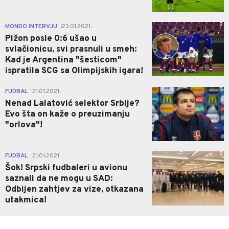
0
MONDO INTERVJU
23.01.2021.
|
Pižon posle 0:6 ušao u
svlačionicu, svi prasnuli u smeh:
Kad je Argentina "šesticom"
ispratila SCG sa Olimpijskih igara!
0
FUDBAL
21.01.2021.
|
Nenad Lalatović selektor Srbije?
Evo šta on kaže o preuzimanju
"orlova"!
0
FUDBAL
21.01.2021.
|
Šok! Srpski fudbaleri u avionu
saznali da ne mogu u SAD:
Odbijen zahtjev za vize, otkazana
utakmica!