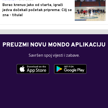
Borac krenuo jako od starta, igrači
jedva dočekali početak priprema: Cilj se
zna - titula!
PREUZMI NOVU MONDO APLIKACIJU
Savršen spoj vijesti i zabave.