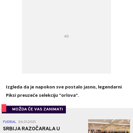
Izgleda da je napokon sve postalo jasno, legendarni
Piksi preuzeće selekciju "orlova".
MOŽDA ĆE VAS ZANIMATI
0
FUDBAL
26.01.2021.
|
SRBIJA RAZOČARALA U