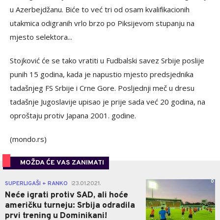
u Azerbejdžanu. Biće to već tri od osam kvalifikacionih
utakmica odigranih vrlo brzo po Piksijevom stupanju na
mjesto selektora...
Stojković će se tako vratiti u Fudbalski savez Srbije poslije
punih 15 godina, kada je napustio mjesto predsjednika
tadašnjeg FS Srbije i Crne Gore. Posljednji meč u dresu
tadašnje Jugoslavije upisao je prije sada već 20 godina, na
oproštaju protiv Japana 2001. godine.
(mondo.rs)
MOŽDA ĆE VAS ZANIMATI
0
SUPERLIGAŠI + RANKO
23.01.2021.
|
Neće igrati protiv SAD, ali hoće
američku turneju: Srbija odradila
prvi trening u Dominikani!