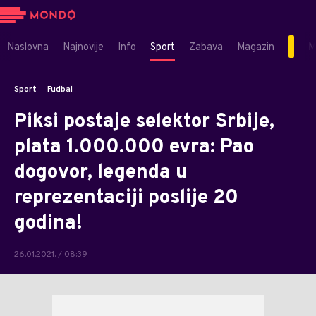
Naslovna
Najnovije
Info
Sport
Zabava
Magazin
M
Sport
Fudbal
Piksi postaje selektor Srbije,
plata 1.000.000 evra: Pao
dogovor, legenda u
reprezentaciji poslije 20
godina!
26.01.2021. / 08:39