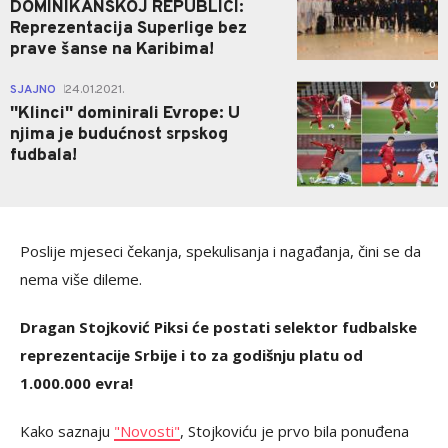
DOMINIKANSKOJ REPUBLICI:
Reprezentacija Superlige bez
prave šanse na Karibima!
0
SJAJNO
24.01.2021.
|
''Klinci'' dominirali Evrope: U
njima je budućnost srpskog
fudbala!
Poslije mjeseci čekanja, spekulisanja i nagađanja, čini se da
nema više dileme.
Dragan Stojković Piksi će postati selektor fudbalske
reprezentacije Srbije i to za godišnju platu od
1.000.000 evra!
Kako saznaju
"Novosti"
, Stojkoviću je prvo bila ponuđena