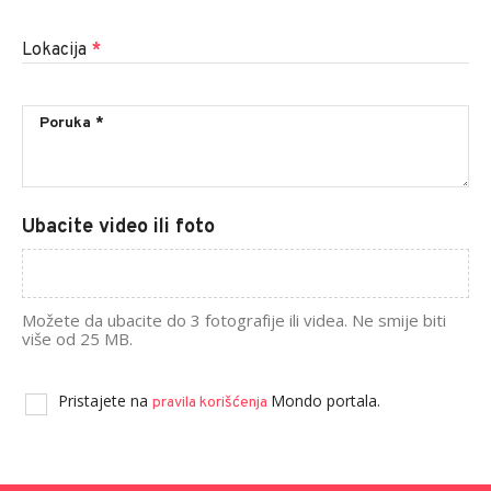
Lokacija
*
Ubacite video ili foto
Možete da ubacite do 3 fotografije ili videa. Ne smije biti
više od 25 MB.
Pristajete na
Mondo portala.
pravila korišćenja