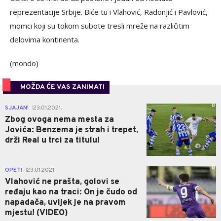
reprezentacije Srbije. Biće tu i Vlahović, Radonjić i Pavlović,
momci koji su tokom subote tresli mreže na različitim
delovima kontinenta.
(mondo)
MOŽDA ĆE VAS ZANIMATI
0
SJAJAN!
23.01.2021.
|
Zbog ovoga nema mesta za
Jovića: Benzema je strah i trepet,
drži Real u trci za titulu!
0
OPET!
23.01.2021.
|
Vlahović ne prašta, golovi se
ređaju kao na traci: On je čudo od
napadača, uvijek je na pravom
mjestu! (VIDEO)