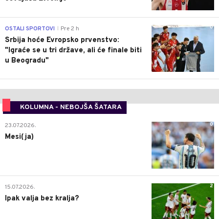
0
OSTALI SPORTOVI
Pre 2 h
|
Srbija hoće Evropsko prvenstvo:
"Igraće se u tri države, ali će finale biti
u Beogradu"
KOLUMNA - NEBOJŠA ŠATARA
0
23.07.2026.
Mesi(ja)
2
15.07.2026.
Ipak valja bez kralja?