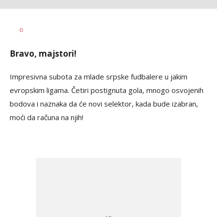
Nebojša
AUTOR
0
Šatara
Bravo, majstori!
Impresivna subota za mlade srpske fudbalere u jakim
evropskim ligama. Četiri postignuta gola, mnogo osvojenih
bodova i naznaka da će novi selektor, kada bude izabran,
moći da računa na njih!