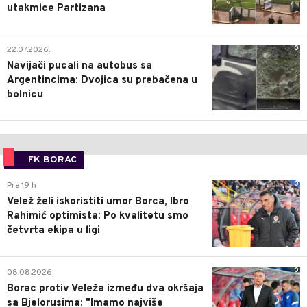
utakmice Partizana
0
22.07.2026.
Navijači pucali na autobus sa
Argentincima: Dvojica su prebačena u
bolnicu
FK BORAC
0
Pre 19 h
Velež želi iskoristiti umor Borca, Ibro
Rahimić optimista: Po kvalitetu smo
četvrta ekipa u ligi
0
08.08.2026.
Borac protiv Veleža između dva okršaja
sa Bjelorusima: "Imamo najviše