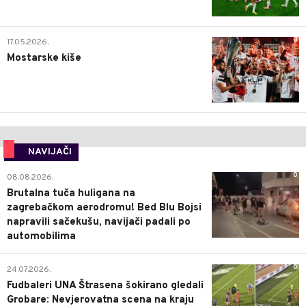
0
17.05.2026.
Mostarske kiše
NAVIJAČI
0
08.08.2026.
Brutalna tuča huligana na
zagrebačkom aerodromu! Bed Blu Bojsi
napravili sačekušu, navijači padali po
automobilima
0
24.07.2026.
Fudbaleri UNA Štrasena šokirano gledali
Grobare: Nevjerovatna scena na kraju