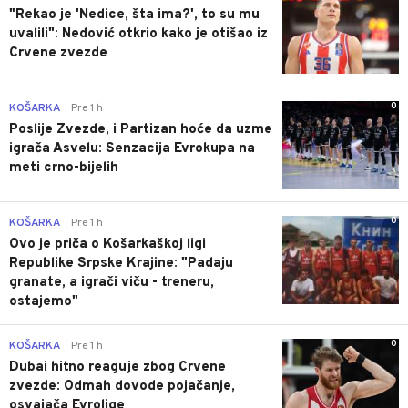
"Rekao je 'Nedice, šta ima?', to su mu
uvalili": Nedović otkrio kako je otišao iz
Crvene zvezde
0
KOŠARKA
Pre 1 h
|
Poslije Zvezde, i Partizan hoće da uzme
igrača Asvelu: Senzacija Evrokupa na
meti crno-bijelih
0
KOŠARKA
Pre 1 h
|
Ovo je priča o Košarkaškoj ligi
Republike Srpske Krajine: "Padaju
granate, a igrači viču - treneru,
ostajemo"
0
KOŠARKA
Pre 1 h
|
Dubai hitno reaguje zbog Crvene
zvezde: Odmah dovode pojačanje,
osvajača Evrolige