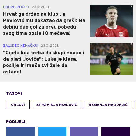
0
DOBRO POČEO
23.01.2021.
|
Hrvat ga držao na klupi, a
Pavlović mu dokazao da greši: Na
debiju dao gol za prvu pobedu
svog tima posle 10 mečeva!
0
ZALUDEO NEMAČKU!
23.01.2021.
|
"Cijela liga treba da skupi novac i
da plati Jovića": Luka je klasa,
poslije tri meča svi žele da
ostane!
TAGOVI
ORLOVI
STRAHINJA PAVLOVIĆ
NEMANJA RADONJIĆ
PODIJELI