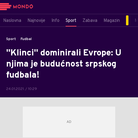
Naslovna
Najnovije
Info
Sport
Zabava
Magazin
M
Sport
Fudbal
''Klinci'' dominirali Evrope: U
njima je budućnost srpskog
fudbala!
24.01.2021. / 10:29