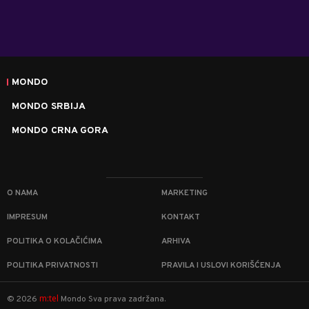
MONDO
MONDO SRBIJA
MONDO CRNA GORA
O NAMA
MARKETING
IMPRESUM
KONTAKT
POLITIKA O KOLAČIĆIMA
ARHIVA
POLITIKA PRIVATNOSTI
PRAVILA I USLOVI KORIŠĆENJA
m:tel
©
2026
Mondo
Sva prava zadržana.