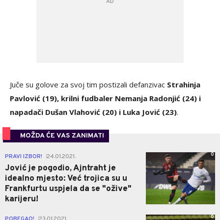
Juče su golove za svoj tim postizali defanzivac
Strahinja
Pavlović (19), krilni fudbaler Nemanja Radonjić (24) i
napadači Dušan Vlahović (20) i Luka Jović (23)
.
MOŽDA ĆE VAS ZANIMATI
0
PRAVI IZBOR!
24.01.2021.
|
Jović je pogodio, Ajntraht je
idealno mjesto: Već trojica su u
Frankfurtu uspjela da se "ožive"
karijeru!
0
POBEGAO!
23.01.2021.
|