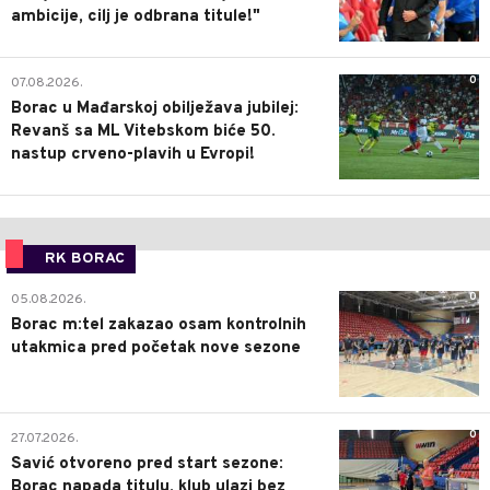
ambicije, cilj je odbrana titule!"
0
07.08.2026.
Borac u Mađarskoj obilježava jubilej:
Revanš sa ML Vitebskom biće 50.
nastup crveno-plavih u Evropi!
RK BORAC
0
05.08.2026.
Borac m:tel zakazao osam kontrolnih
utakmica pred početak nove sezone
0
27.07.2026.
Savić otvoreno pred start sezone:
Borac napada titulu, klub ulazi bez