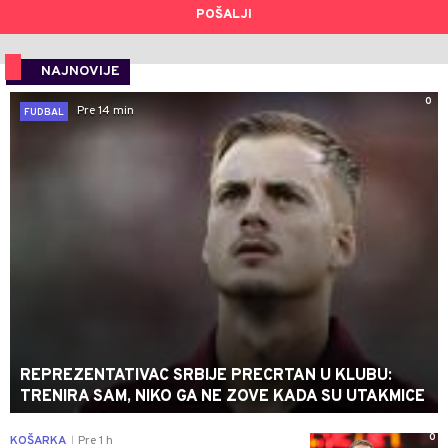
POŠALJI
NAJNOVIJE
0
Pre 14 min
FUDBAL
REPREZENTATIVAC SRBIJE PRECRTAN U KLUBU:
TRENIRA SAM, NIKO GA NE ZOVE KADA SU UTAKMICE
0
KOŠARKA
Pre 1 h
|