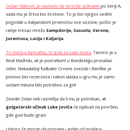
Dušan Vlahović je nastavio da teroriše golmane
po Seriji A,
sada mu je žrtva bio Krotone. To je bio njegov sedmi
pogodak u italijanskom prvenstvu ove sezone, pošto je
ranije tresao mrežu
Sampdorije, Sasuola, Verone,
Juventusa, Lacija i Kaljarija
.
Tri meča u Ajntrahtu, tri gola za Luku Jovića.
Tavorio je u
Real Madridu, ali je povratkom u Bundesligu pronašao
sebe. Nekadašnji fudbaler Crvene zvezde i Benfike je
ponovo bio rezervista i nakon ulaska u igru mu je samo
sedam minuta bilo potrebno za gol!
Zinedin Zidan nek razmišlja da li mu je potreban, ali
golgeterski učinak Luke Jovića
će isplivati na površinu
gde god bude igrao!
Uskoro će morati da postane i jedan od nosilaca