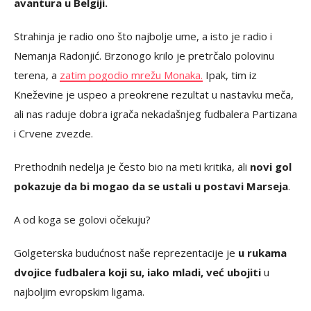
avantura u Belgiji.
Strahinja je radio ono što najbolje ume, a isto je radio i
Nemanja Radonjić. Brzonogo krilo je pretrčalo polovinu
terena, a
zatim pogodio mrežu Monaka.
Ipak, tim iz
Kneževine je uspeo a preokrene rezultat u nastavku meča,
ali nas raduje dobra igrača nekadašnjeg fudbalera Partizana
i Crvene zvezde.
Prethodnih nedelja je često bio na meti kritika, ali
novi gol
pokazuje da bi mogao da se ustali u postavi Marseja
.
A od koga se golovi očekuju?
Golgeterska budućnost naše reprezentacije je
u rukama
dvojice fudbalera koji su, iako mladi, već ubojiti
u
najboljim evropskim ligama.