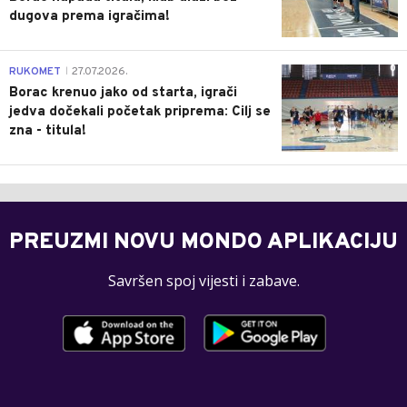
dugova prema igračima!
0
RUKOMET
27.07.2026.
|
Borac krenuo jako od starta, igrači
jedva dočekali početak priprema: Cilj se
zna - titula!
PREUZMI NOVU MONDO APLIKACIJU
Savršen spoj vijesti i zabave.