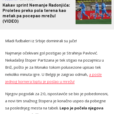
Kakav sprint Nemanje Radonjića:
Proleteo preko pola terena kao
metak pa pocepao mrežu!
(VIDEO)
Mladi fudbaleri iz Srbije dominirali su juče!
Najmanje očekivani gol postigao je Strahinja Pavlović.
Nekadašnji štoper Partizana je tek stigao na pozajmicu u
Briž, pošto je za Monako tokom polusezone upisao tek
nekoliko minuta igre. U Belgiji je zaigrao odmah,
a posle
jednog kornera loptu je poslao u mrežu!
Njegov pogodak za 2:0, ispostaviće se bio je pobedonosni,
a novi tim snažnog štopera je konačno uspeo da pobegne
sa poslednjeg mesta na tabeli.
Lepo je počela njegova